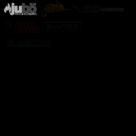
Odebírat newsletter
Vložte svůj e-mail a my vám budeme zasílat informace o
nových produktech na našem e-shopu.
E-mail
Vložením e-mailu souhlasíte s
podmínkami ochrany