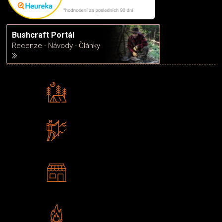
Bushcraft Portál
Recenze - Návody - Články
Rádi předáváme zkušenosti
Poradíme vám s výběrem
Zboží sami testujeme
U nás nekoupíte „zajíce v pytli“
2 kamenné prodejny
Navštivte nás v Praze a
Šumperku
Vlastní značka JuBö