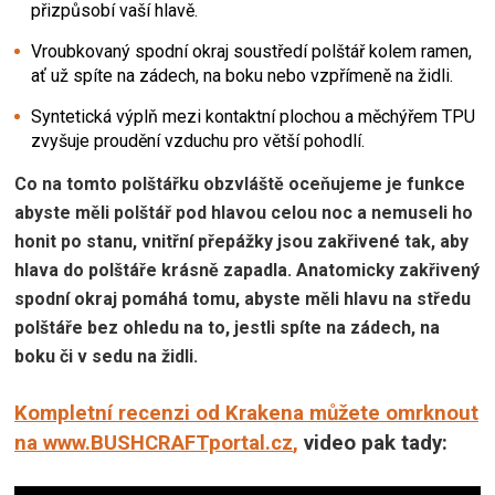
přizpůsobí vaší hlavě.
Vroubkovaný spodní okraj soustředí polštář kolem ramen,
ať už spíte na zádech, na boku nebo vzpřímeně na židli.
Syntetická výplň mezi kontaktní plochou a měchýřem TPU
zvyšuje proudění vzduchu pro větší pohodlí.
Co na tomto polštářku obzvláště oceňujeme je funkce
abyste měli polštář pod hlavou celou noc a nemuseli ho
honit po stanu, vnitřní přepážky jsou zakřivené tak, aby
hlava do polštáře krásně zapadla. Anatomicky zakřivený
spodní okraj pomáhá tomu, abyste měli hlavu na středu
polštáře bez ohledu na to, jestli spíte na zádech, na
boku či v sedu na židli.
Kompletní recenzi od Krakena můžete omrknout
na www.BUSHCRAFTportal.cz
,
video pak tady: