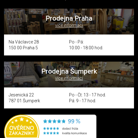
Prodejna Praha
více informací
Na Václavce 28
Po - Pá:
150 00 Praha 5
10:00 - 18:00 hod.
Prodejna Šumperk
více informací
Jesenická 22
Po - Čt: 13 - 17 hod.
787 01 Šumperk
Pá: 9 - 17 hod.