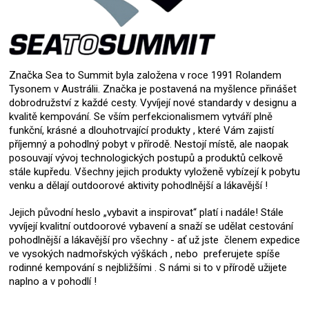
Značka Sea to Summit byla založena v roce 1991 Rolandem
Tysonem v Austrálii. Značka je postavená na myšlence přinášet
dobrodružství z každé cesty. Vyvíjejí nové standardy v designu a
kvalitě kempování. Se vším perfekcionalismem vytváří plně
funkční, krásné a dlouhotrvající produkty , které Vám zajistí
příjemný a pohodlný pobyt v přírodě. Nestojí místě, ale naopak
posouvají vývoj technologických postupů a produktů celkově
stále kupředu. Všechny jejich produkty vyloženě vybízejí k pobytu
venku a dělají outdoorové aktivity pohodlnější a lákavější !
Jejich původní heslo „vybavit a inspirovat“ platí i nadále! Stále
vyvíjejí kvalitní outdoorové vybavení a snaží se udělat cestování
pohodlnější a lákavější pro všechny - ať už jste členem expedice
ve vysokých nadmořských výškách , nebo preferujete spíše
rodinné kempování s nejbližšími . S námi si to v přírodě užijete
naplno a v pohodlí !