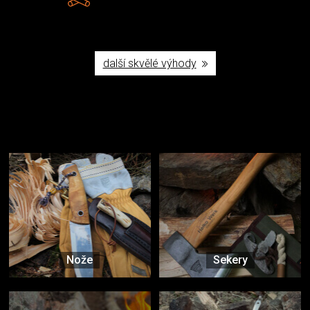
Poctivá ruční výroba v ČR
další skvělé výhody
Užijte si to v přírodě
Vybavení, na které spoléháte nejčastěji
Nože
Sekery