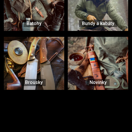
Batohy
Bundy a kabáty
Brousky
Novinky
Značky ověřené samotnou přírodou
další značky