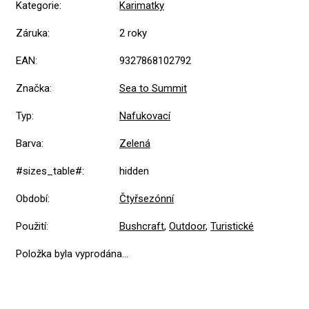
Kategorie
:
Karimatky
Záruka
:
2 roky
EAN
:
9327868102792
Značka
:
Sea to Summit
Typ
:
Nafukovací
Barva
:
Zelená
#sizes_table#
:
hidden
Období
:
Čtyřsezónní
Použití
:
Bushcraft
,
Outdoor
,
Turistické
Položka byla vyprodána…