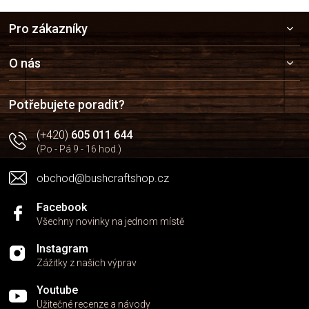
Z
Pro zákazníky
á
p
a
O nás
t
í
Potřebujete poradit?
(+420)
605 011 644
(Po - Pá 9 - 16 hod.)
obchod@bushcraftshop.cz
Facebook
Všechny novinky na jednom místě
Instagram
Zážitky z našich výprav
Youtube
Užitečné recenze a návody