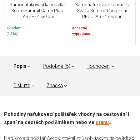
Samonafukovací karimatka
Samonafukovací karimatka
Sea to Summit Camp Plus
Sea to Summit Camp Plus
LARGE - 4 sezoní
REGULAR - 4 sezonní
skladem
dočasně
(14 ks)
vyprodáno
Popis
Podobné (5)
Hodnocení
Diskuze
Značka
Pohodlný nafukovací polštářek vhodný na cestování i
spaní na cestách pod širákem nebo ve
stanu
...
Nafukovací polštář Aeros změnil způsob, jakým tisíce lidí spí