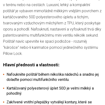
v terénu nebo na cestách. Luxusní, lehký a kompaktní
polštář je vybaven mimořádně měkkým vnějším povrchem z
kartáčovaného 50D polyesterového úpletu a tichým,
tvarovaným vzduchovým měchýřem z TPU, který poskytuje
oporu a pohodlí. Nafouknutí, nastavení a vyfouknutí trvá díky
patentovanému multifunkčnímu mini ventilu několik sekund.
Polštář navíc upevníte ke spací podložce - rozuměj
"károšce" nebo-li karimatce pomocí jedinečného systému
Pillow Lock.
Hlavní přednosti a vlastnosti:
Nafoukněte polštář během několika nádechů a snadno jej
dolaďte pomocí multifunkčního ventilu.
Kartáčovaný polyesterový úplet 50D je velmi měkký a
pohodlný.
Zakřivené vnitřní přepážky vytvářejí kontury, které se