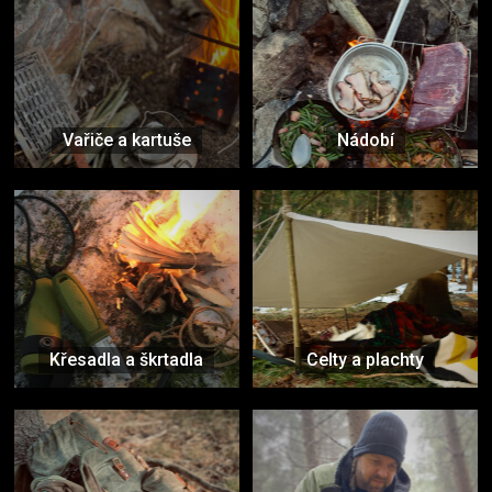
Vařiče a kartuše
Nádobí
Křesadla a škrtadla
Celty a plachty