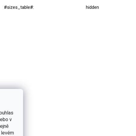
#sizes_table#
:
hidden
ouhlas
nebo v
tejně
v levém