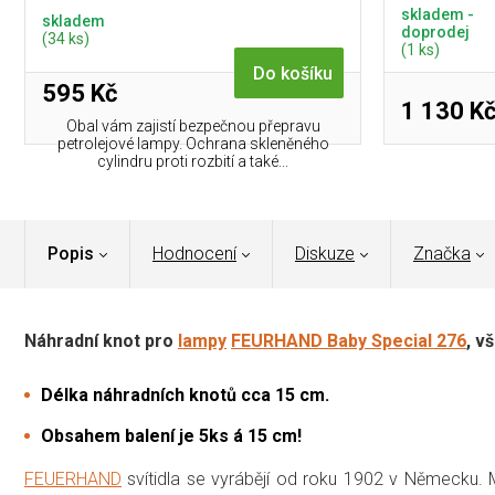
skladem -
skladem
doprodej
(34 ks)
(1 ks)
Do košíku
595 Kč
1 130 K
Obal vám zajistí bezpečnou přepravu
petrolejové lampy. Ochrana skleněného
cylindru proti rozbití a také...
Popis
Hodnocení
Diskuze
Značka
Náhradní knot pro
lampy
FEURHAND Baby Special 276
, v
Délka náhradních knotů cca 15 cm.
Obsahem balení je 5ks á 15 cm!
FEUERHAND
svítidla se vyrábějí od roku 1902 v Německu.