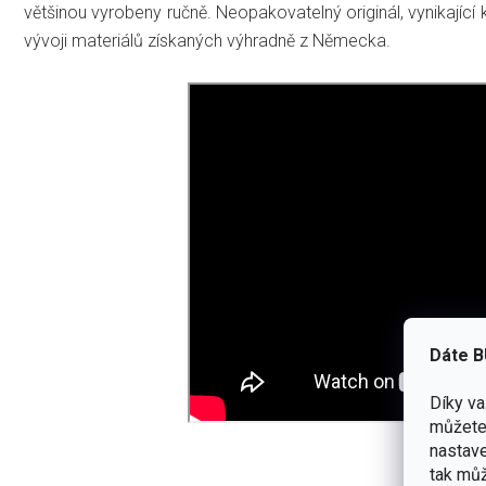
většinou vyrobeny ručně.
Neopakovatelný originál, vynikající 
vývoji materiálů získaných výhradně z Německa.
Dáte B
Díky v
můžete 
nastave
tak můž