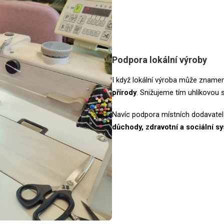
Podpora lokální výroby
I když lokální výroba může znamen
přírody
. Snižujeme tím uhlíkovou
Navíc podpora místních dodavate
důchody, zdravotní a sociální sy