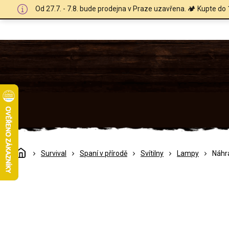
Přejít
Od 27.7. - 7.8. bude prodejna v Praze uzavřena. 🏕️ Kupte do 
na
obsah
Domů
Survival
Spaní v přírodě
Svítilny
Lampy
Náhr