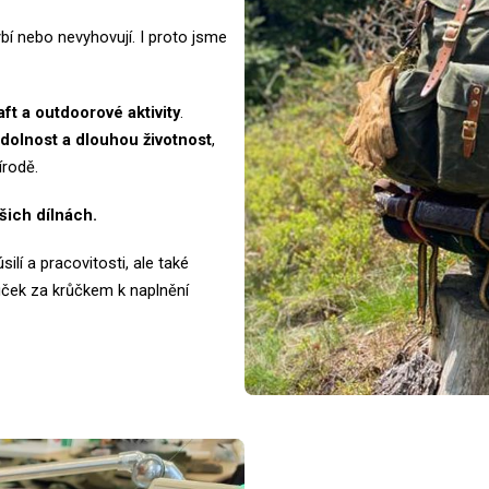
bí nebo nevyhovují. I proto jsme
ft a outdoorové aktivity
.
dolnost a dlouhou životnost
,
írodě.
šich dílnách.
lí a pracovitosti, ale také
ůček za krůčkem k naplnění