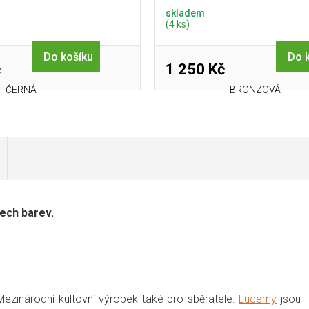
skladem
(4 ks)
Do košíku
Do 
č
1 250 Kč
ČERNÁ
BRONZOVÁ
šech barev.
Mezinárodní kultovní výrobek také pro sběratele.
Lucerny
jsou