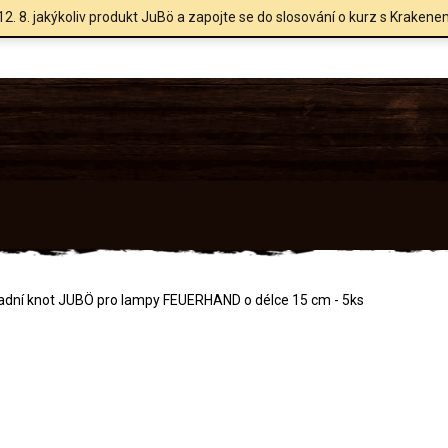
12. 8. jakýkoliv produkt JuBö a zapojte se do slosování o kurz s Krakene
adní knot JUBÖ pro lampy FEUERHAND o délce 15 cm - 5ks