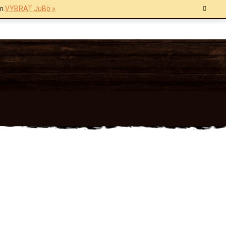
m.
VYBRAT JuBö »