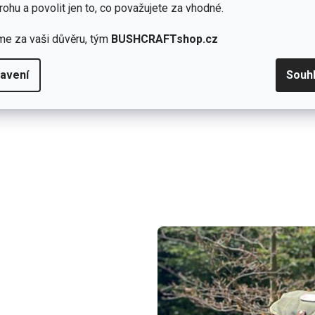
rohu a povolit jen to, co považujete za vhodné.
me za vaši důvěru, tým
BUSHCRAFTshop.cz
avení
Souh
Přidat hodnocení