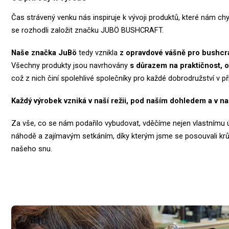
Čas strávený venku nás inspiruje k vývoji produktů, které nám chy
se rozhodli založit značku JUBÖ BUSHCRAFT.
Naše značka
JuBö
tedy vznikla
z opravdové vášně pro bushcra
Všechny produkty jsou navrhovány
s důrazem na praktičnost, o
což z nich činí spolehlivé společníky pro každé dobrodružství v př
Každý výrobek vzniká v naší režii, pod naším dohledem a v na
Za vše, co se nám podařilo vybudovat, vděčíme nejen vlastnímu úsi
náhodě a zajímavým setkáním, díky kterým jsme se posouvali kr
našeho snu.