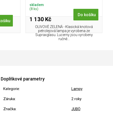
skladem
(8 ks)
Do košíku
1 130 Kč
košíku
OLIVOVĚ ZELENÁ - Klasická knotová
petrolejová lampa je vyrobena ze
Supraxglasu. Lucerny jsou vyrobeny
ručně...
Doplňkové parametry
Kategorie
:
Lampy
Záruka
:
2 roky
Značka
:
JUBÖ