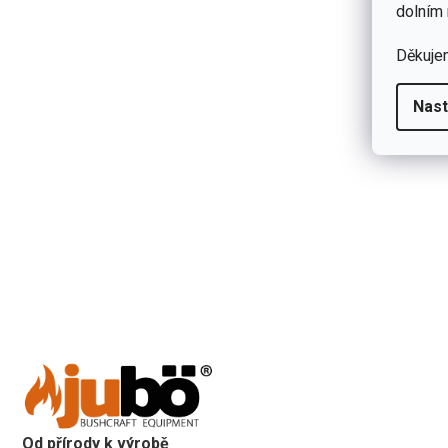
dolním 
Děkuje
Nast
Od přírody k výrobě