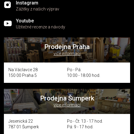
Instagram
Zážitky z našich výprav
Youtube
Užitečné recenze a návody
Prodejna Praha
více informací
Na Václavce 28
Po - Pá:
150 00 Praha 5
10:00 - 18:00 hod.
Prodejna Šumperk
více informací
Jesenická 22
Po - Čt: 13 - 17 hod.
787 01 Šumperk
Pá: 9 - 17 hod.