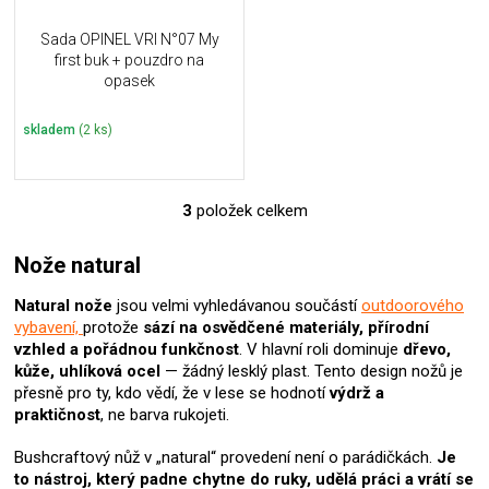
Sada OPINEL VRI N°07 My
first buk + pouzdro na
opasek
skladem
(2 ks)
3
položek celkem
O
v
l
Nože natural
á
d
Natural nože
jsou velmi vyhledávanou součástí
outdoorového
a
vybavení,
protože
sází na osvědčené materiály, přírodní
c
vzhled a pořádnou funkčnost
. V hlavní roli dominuje
dřevo,
í
kůže, uhlíková ocel
— žádný lesklý plast. Tento design nožů je
p
přesně pro ty, kdo vědí, že v lese se hodnotí
výdrž a
r
praktičnost
, ne barva rukojeti.
v
k
Bushcraftový nůž v „natural“ provedení není o parádičkách.
Je
y
to nástroj, který padne chytne do ruky, udělá práci a vrátí se
v