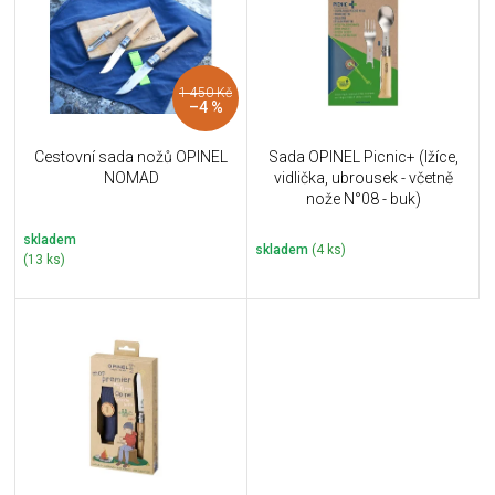
i
k
s
t
p
ů
r
1 450 Kč
o
–4 %
d
u
Cestovní sada nožů OPINEL
Sada OPINEL Picnic+ (lžíce,
k
NOMAD
vidlička, ubrousek - včetně
t
nože N°08 - buk)
ů
skladem
skladem
(4 ks)
(13 ks)