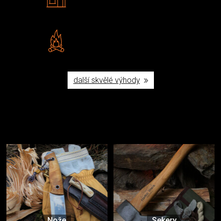
Navštivte nás v Praze a
Šumperku
Vlastní značka JuBö
Poctivá ruční výroba v ČR
další skvělé výhody
Užijte si to v přírodě
Vybavení, na které spoléháte nejčastěji
Nože
Sekery