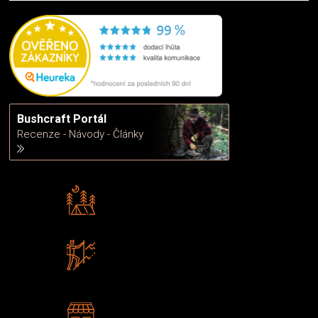
Bushcraft Portál
Recenze - Návody - Články
Rádi předáváme zkušenosti
Poradíme vám s výběrem
Zboží sami testujeme
U nás nekoupíte „zajíce v pytli“
2 kamenné prodejny