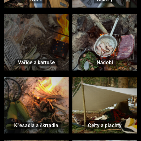
Vařiče a kartuše
Nádobí
Křesadla a škrtadla
Celty a plachty