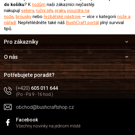
do košíku
? K
nožům
naši zákazníci nejčastěji
nakupují
sekery
,
ruční pily
,
praky
,
pouzdra na
nože
,
brousky
nebo
řezbářské nástroje
— více v kategorii
nože a
nářadí
. Nepřehlédněte také náš
BushCraft portál
plný survival
tipů.
Z
Pro zákazníky
á
p
a
O nás
t
í
Potřebujete poradit?
(+420)
605 011 644
(Po - Pá 9 - 16 hod.)
obchod@bushcraftshop.cz
Facebook
Všechny novinky na jednom místě