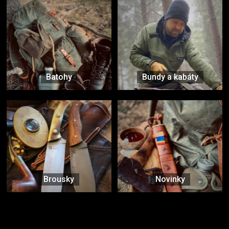
Batohy
Bundy a kabáty
Brousky
Novinky