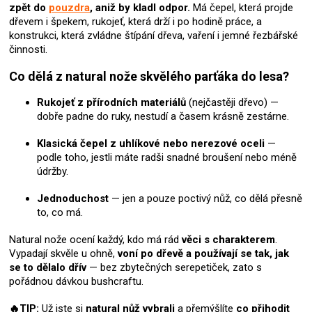
zpět do
pouzdra
, aniž by kladl odpor.
Má čepel, která projde
ý
dřevem i špekem, rukojeť, která drží i po hodině práce, a
p
konstrukci, která zvládne štípání dřeva, vaření i jemné řezbářské
i
činnosti.
s
u
Co dělá z natural nože skvělého parťáka do lesa?
Rukojeť z přírodních materiálů
(nejčastěji dřevo) —
dobře padne do ruky, nestudí a časem krásně zestárne.
Klasická čepel z uhlíkové nebo nerezové oceli
—
podle toho, jestli máte radši snadné broušení nebo méně
údržby.
Jednoduchost
— jen a pouze poctivý nůž, co dělá přesně
to, co má.
Natural nože ocení každý, kdo má rád
věci s charakterem
.
Vypadají skvěle u ohně,
voní po dřevě a používají se tak, jak
se to dělalo dřív
— bez zbytečných serepetiček, zato s
pořádnou dávkou bushcraftu.
🔥TIP:
Už jste si
natural nůž
vybrali
a přemýšlíte
co přihodit