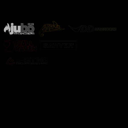
Značky ověřené samotnou přírodou
další značky
Odebírat newsletter
Vložte svůj e-mail a my vám budeme zasílat informace o
nových produktech na našem e-shopu.
E-mail