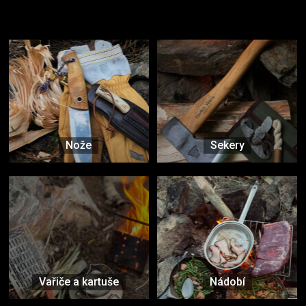
Užijte si to v přírodě
Vybavení, na které spoléháte nejčastěji
Nože
Sekery
Vařiče a kartuše
Nádobí