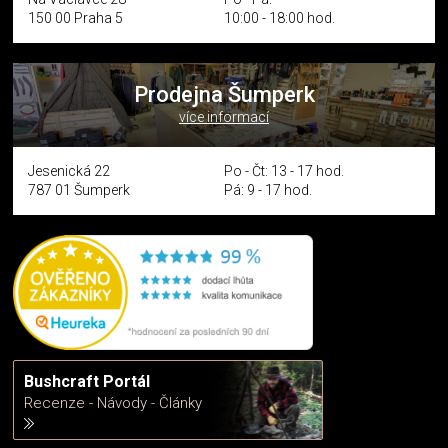
150 00 Praha 5
10:00 - 18:00 hod.
Prodejna Šumperk
více informací
Jesenická 22
Po - Čt: 13 - 17 hod.
787 01 Šumperk
Pá: 9 - 17 hod.
Bushcraft Portál
Recenze - Návody - Články