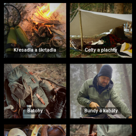
Křesadla a škrtadla
Celty a plachty
Batohy
Bundy a kabáty