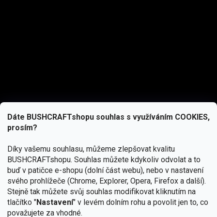
Dáte BUSHCRAFTshopu souhlas s využíváním COOKIES,
prosím?
Díky vašemu souhlasu, můžeme zlepšovat kvalitu
BUSHCRAFTshopu.
Souhlas můžete kdykoliv odvolat a to
buď v patičce e-shopu (dolní část webu), nebo v nastavení
svého prohlížeče (Chrome, Explorer, Opera, Firefox a další).
Stejně tak můžete svůj souhlas modifikovat kliknutím na
tlačítko "
Nastavení
" v levém dolním rohu a povolit jen to, co
Přihlásit se
považujete za vhodné.