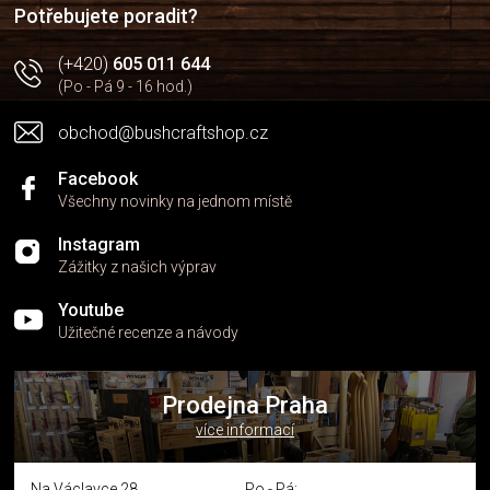
í
p
Potřebujete poradit?
r
v
(+420)
605 011 644
k
(Po - Pá 9 - 16 hod.)
y
v
obchod@bushcraftshop.cz
ý
p
i
Facebook
s
Všechny novinky na jednom místě
u
Instagram
Zážitky z našich výprav
Youtube
Užitečné recenze a návody
Prodejna Praha
více informací
Na Václavce 28
Po - Pá: