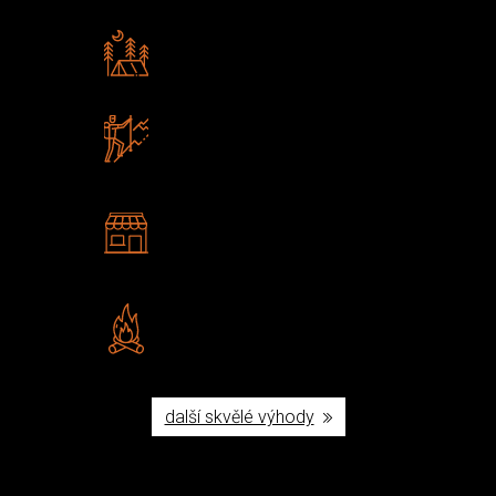
Rádi předáváme zkušenosti
Poradíme vám s výběrem
Zboží sami testujeme
U nás nekoupíte „zajíce v pytli“
2 kamenné prodejny
Navštivte nás v Praze a
Šumperku
Vlastní značka JuBö
Poctivá ruční výroba v ČR
další skvělé výhody