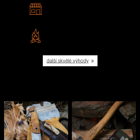
2 kamenné prodejny
Navštivte nás v Praze a
Šumperku
Vlastní značka JuBö
Poctivá ruční výroba v ČR
další skvělé výhody
Užijte si to v přírodě
Vybavení, na které spoléháte nejčastěji