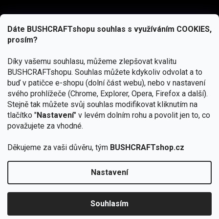
Dáte BUSHCRAFTshopu souhlas s využíváním COOKIES,
prosím?
Díky vašemu souhlasu, můžeme zlepšovat kvalitu
BUSHCRAFTshopu.
Souhlas můžete kdykoliv odvolat a to
buď v patičce e-shopu (dolní část webu), nebo v nastavení
svého prohlížeče (Chrome, Explorer, Opera, Firefox a další).
Stejně tak můžete svůj souhlas modifikovat kliknutím na
tlačítko "
Nastavení
" v levém dolním rohu a povolit jen to, co
Přihlásit se
považujete za vhodné.
Vložením e-mailu souhlasíte s
podmínkami ochrany osobních údajů
Děkujeme za vaši důvěru, tým
BUSHCRAFTshop.cz
Nastavení
Od 27.7. - 7.8. bude prodejna v Praze uzavřena.
Copyright 2026
BUSHCRAFTshop.cz
. Všechna práva
🏕️ Kupte do 12. 8. jakýkoliv produkt JuBö a
vyhrazena.
Upravit nastavení cookies
zapojte se do slosování o kurz s
Souhlasím
Krakenem.
VYBRAT JuBö »
Vytvořil Shoptet