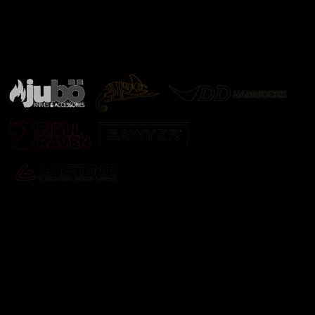
Značky ověřené samotnou přírodou
další značky
Odebírat newsletter
Vložte svůj e-mail a my vám budeme zasílat informace o
nových produktech na našem e-shopu.