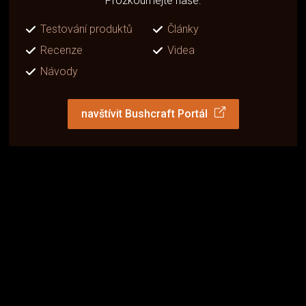
Prozkoumejte naše:
Testování produktů
Články
Recenze
Videa
Návody
navštívit Bushcraft Portál