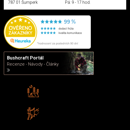
787 01 Šumperk
Pá: 9 - 17 hod.
Bushcraft Portál
Recenze - Návody - Články
Rádi předáváme zkušenosti
Poradíme vám s výběrem
Zboží sami testujeme
U nás nekoupíte „zajíce v pytli“