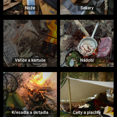
Nože
Sekery
Vařiče a kartuše
Nádobí
Křesadla a škrtadla
Celty a plachty