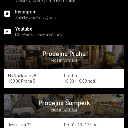
Všechny novinky na jednom místě
Instagram
Zážitky z našich výprav
Youtube
Užitečné recenze a návody
Prodejna Praha
více informací
Na Václavce 28
Po - Pá:
150 00 Praha 5
10:00 - 18:00 hod.
Prodejna Šumperk
více informací
Jesenická 22
Po - Čt: 13 - 17 hod.