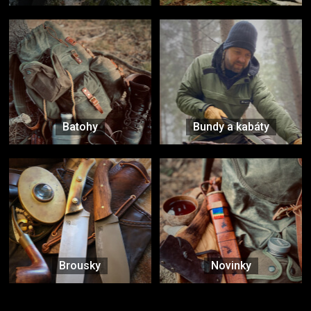
Batohy
Bundy a kabáty
Brousky
Novinky