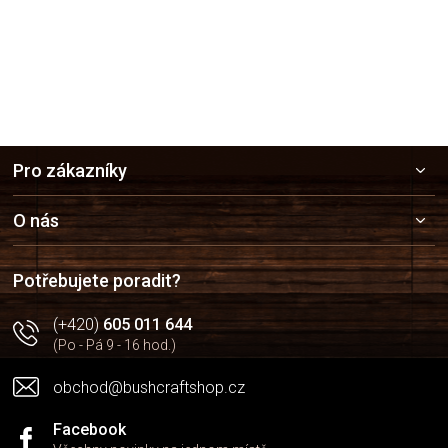
Z
Pro zákazníky
á
p
a
O nás
t
í
Potřebujete poradit?
(+420)
605 011 644
(Po - Pá 9 - 16 hod.)
obchod@bushcraftshop.cz
Facebook