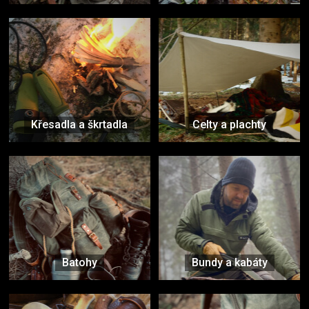
Křesadla a škrtadla
Celty a plachty
Batohy
Bundy a kabáty