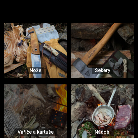
Užijte si to v přírodě
Vybavení, na které spoléháte nejčastěji
Nože
Sekery
Vařiče a kartuše
Nádobí