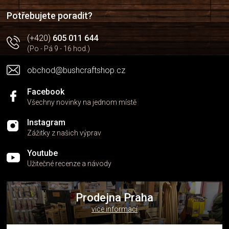
í
í
p
Potřebujete poradit?
r
v
(+420)
605 011 644
k
(Po - Pá 9 - 16 hod.)
y
v
obchod@bushcraftshop.cz
ý
p
i
Facebook
s
Všechny novinky na jednom místě
u
Instagram
Zážitky z našich výprav
Youtube
Užitečné recenze a návody
Prodejna Praha
více informací