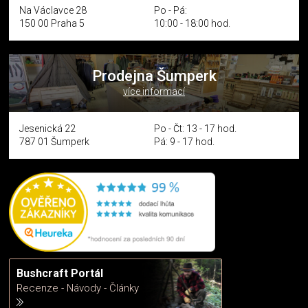
Na Václavce 28
Po - Pá:
150 00 Praha 5
10:00 - 18:00 hod.
Prodejna Šumperk
více informací
Jesenická 22
Po - Čt: 13 - 17 hod.
787 01 Šumperk
Pá: 9 - 17 hod.
Bushcraft Portál
Recenze - Návody - Články