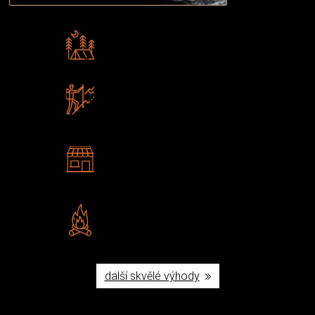
Rádi předáváme zkušenosti
Poradíme vám s výběrem
Zboží sami testujeme
U nás nekoupíte „zajíce v pytli“
2 kamenné prodejny
Navštivte nás v Praze a
Šumperku
Vlastní značka JuBö
Poctivá ruční výroba v ČR
další skvělé výhody