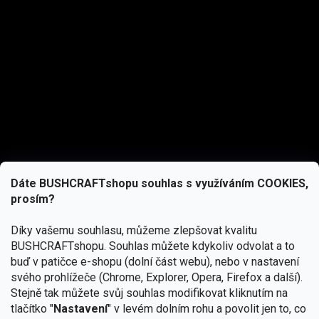
Dáte BUSHCRAFTshopu souhlas s využíváním COOKIES,
prosím?
Díky vašemu souhlasu, můžeme zlepšovat kvalitu
BUSHCRAFTshopu.
Souhlas můžete kdykoliv odvolat a to
buď v patičce e-shopu (dolní část webu), nebo v nastavení
svého prohlížeče (Chrome, Explorer, Opera, Firefox a další).
Stejně tak můžete svůj souhlas modifikovat kliknutím na
tlačítko "
Nastavení
" v levém dolním rohu a povolit jen to, co