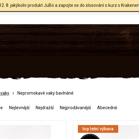
12. 8. jakýkoliv produkt JuBö a zapojte se do slosování o kurz s Krakene
vaky
Nepromokavé vaky bavlněné
me
Nejlevnější
Nejdražší
Nejprodávanější
Abecedně
top letní výbava