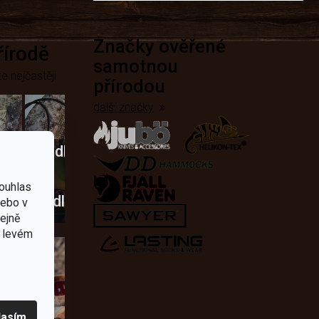
Značky ověřené
přírodě
samotnou
e nejčastěji
přírodou
další značky
Křesadla
a
ouhlas
dobí
škrtadla
nebo v
tejně
v levém
lasím