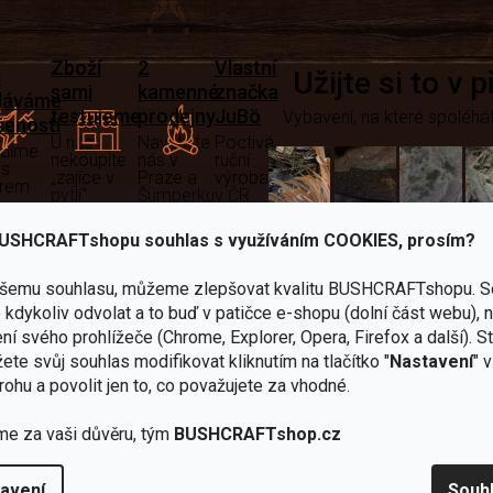
Zboží
2
Vlastní
i
Užijte si to v 
sami
kamenné
značka
dáváme
testujeme
prodejny
JuBö
Vybavení, na které spoléhát
šenosti
U nás
Navštivte
Poctivá
adíme
nekoupíte
nás v
ruční
 s
„zajíce v
Praze a
výroba
ěrem
pytli“
Šumperku
v ČR
Vařiče
USHCRAFTshopu souhlas s využíváním COOKIES, prosím?
lší skvělé výhody
a
ašemu souhlasu, můžeme zlepšovat kvalitu BUSHCRAFTshopu.
S
Nože
Sekery
kartuše
Ná
kdykoliv odvolat a to buď v patičce e-shopu (dolní část webu), 
ní svého prohlížeče (Chrome, Explorer, Opera, Firefox a další). S
ete svůj souhlas modifikovat kliknutím na tlačítko "
Nastavení
" 
rohu a povolit jen to, co považujete za vhodné.
me za vaši důvěru, tým
BUSHCRAFTshop.cz
Bundy
Celty a
a
avení
Souh