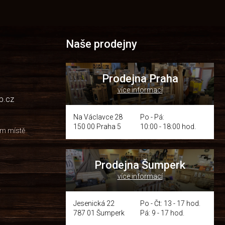
Naše prodejny
Prodejna Praha
více informací
p.cz
Na Václavce 28
Po - Pá:
150 00 Praha 5
10:00 - 18:00 hod.
om místě
Prodejna Šumperk
více informací
y
Jesenická 22
Po - Čt: 13 - 17 hod.
787 01 Šumperk
Pá: 9 - 17 hod.