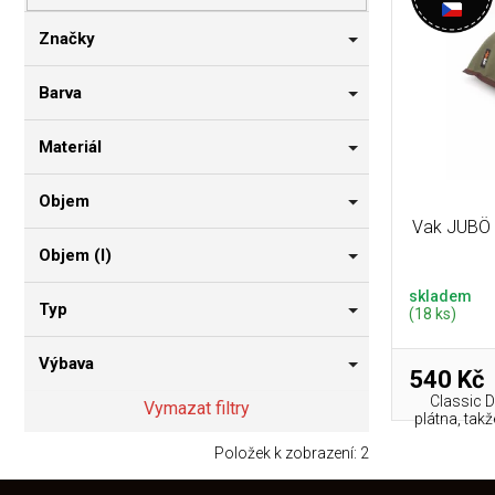
p
i
n
r
s
n
Značky
o
p
í
d
r
p
Barva
u
o
a
k
d
n
Materiál
t
u
e
ů
k
l
Objem
t
Vak JUBÖ B
ů
Objem (l)
skladem
Typ
(18 ks)
Výbava
540 Kč
Classic D
Vymazat filtry
plátna, tak
Položek k zobrazení:
2
Z