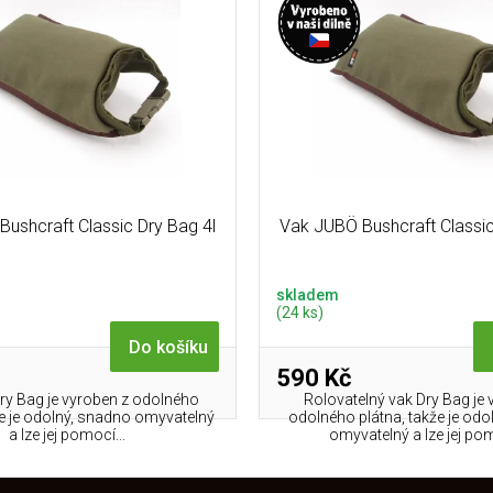
ushcraft Classic Dry Bag 4l
Vak JUBÖ Bushcraft Classic
skladem
(24 ks)
Do košíku
590 Kč
ry Bag je vyroben z odolného
Rolovatelný vak Dry Bag je 
že je odolný, snadno omyvatelný
odolného plátna, takže je odo
a lze jej pomocí...
omyvatelný a lze jej pom
O