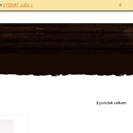
m.
VYBRAT JuBö »
2
položek celkem