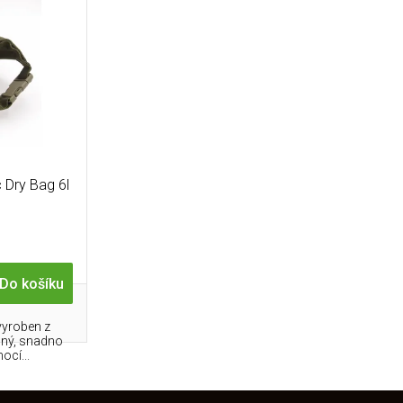
 Dry Bag 6l
Do košíku
vyroben z
lný, snadno
ocí...