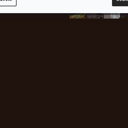
plachty
Batohy
kabáty
Bro
Instagram
h produktech na našem e-
údajů