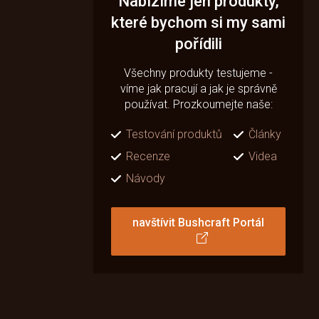
Nabízíme jen produkty,
které bychom si my sami
pořídili
Všechny produkty testujeme -
víme jak pracují a jak je správně
používat. Prozkoumejte naše:
Testování produktů
Články
Recenze
Videa
Návody
navštívit Bushcraft Portál