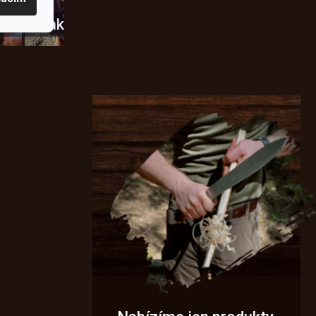
usky
Novinky