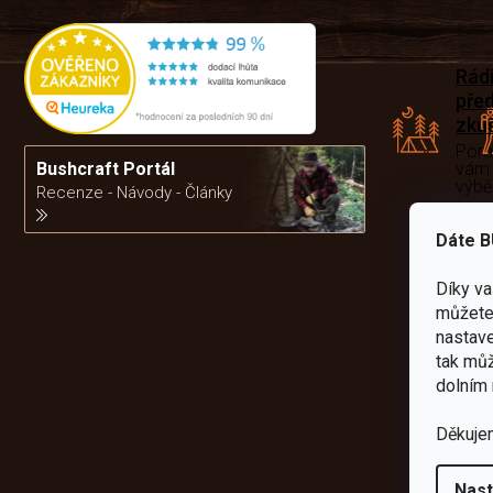
Rád
pře
zku
Por
vám
Bushcraft Portál
výb
Recenze - Návody - Články
Dáte B
da
Díky v
můžete 
nastave
tak můž
dolním 
Děkuje
Nast