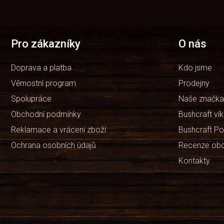
á
p
a
t
Pro zákazníky
O nás
í
Doprava a platba
Kdo jsme
Věrnostní program
Prodejny
Spolupráce
Naše značka
Obchodní podmínky
Bushcraft ví
Reklamace a vrácení zboží
Bushcraft Po
Ochrana osobních údajů
Recenze ob
Kontakty