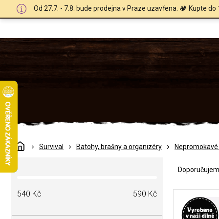
Přejít
Od 27.7. - 7.8. bude prodejna v Praze uzavřena. 🏕️ Kupte do 
na
obsah
Domů
Survival
Batohy, brašny a organizéry
Nepromokavé 
Ř
P
a
Doporučuje
o
z
s
e
V
t
540
Kč
590
Kč
n
ý
r
í
p
a