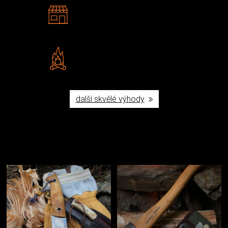
2 kamenné prodejny
Navštivte nás v Praze a
Šumperku
Vlastní značka JuBö
Poctivá ruční výroba v ČR
další skvělé výhody
Užijte si to v přírodě
Vybavení, na které spoléháte nejčastěji