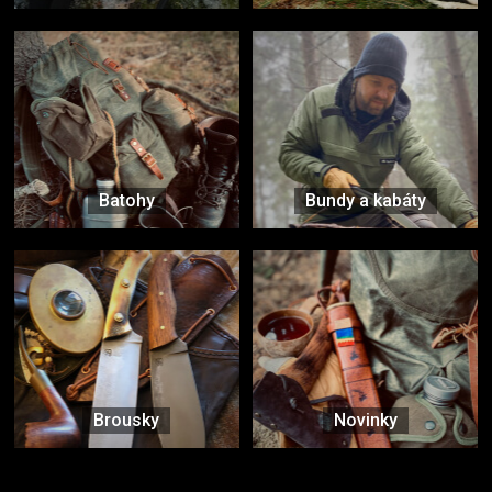
Batohy
Bundy a kabáty
Brousky
Novinky