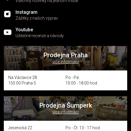
Všechny novinky na jednom místě
Instagram
Zážitky z našich výprav
Youtube
Užitečné recenze a návody
Prodejna Praha
více informací
Na Václavce 28
Po - Pá:
150 00 Praha 5
10:00 - 18:00 hod.
Prodejna Šumperk
více informací
Jesenická 22
Po - Čt: 13 - 17 hod.