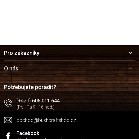
Z
Pro zákazníky
á
p
a
O nás
t
í
Potřebujete poradit?
(+420)
605 011 644
(Po - Pá 9 - 16 hod.)
obchod@bushcraftshop.cz
Facebook