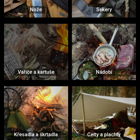
Nože
Sekery
Vařiče a kartuše
Nádobí
Křesadla a škrtadla
Celty a plachty