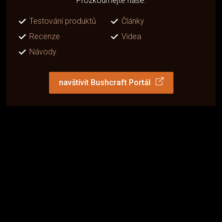
Prozkoumejte naše:
Testování produktů
Články
Recenze
Videa
Návody
navštívit Bushcraft Portál