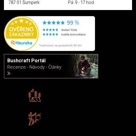
787 01 Šumperk
Pá: 9 - 17 hod.
Bushcraft Portál
Recenze - Návody - Články
Rádi předáváme zkušenosti
Poradíme vám s výběrem
Zboží sami testujeme
U nás nekoupíte „zajíce v pytli“