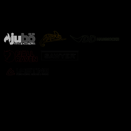
Značky ověřené samotnou přírodou
další značky
Odebírat newsletter
Vložte svůj e-mail a my vám budeme zasílat informace o
nových produktech na našem e-shopu.