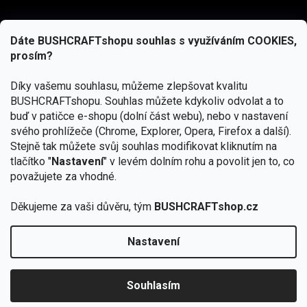
Dáte BUSHCRAFTshopu souhlas s využíváním COOKIES,
prosím?
Díky vašemu souhlasu, můžeme zlepšovat kvalitu
BUSHCRAFTshopu.
Souhlas můžete kdykoliv odvolat a to
buď v patičce e-shopu (dolní část webu), nebo v nastavení
svého prohlížeče (Chrome, Explorer, Opera, Firefox a další).
Stejně tak můžete svůj souhlas modifikovat kliknutím na
tlačítko "
Nastavení
" v levém dolním rohu a povolit jen to, co
Přihlásit se
považujete za vhodné.
Vložením e-mailu souhlasíte s
podmínkami ochrany osobních údajů
Děkujeme za vaši důvěru, tým
BUSHCRAFTshop.cz
Nastavení
Od 27.7. - 7.8. bude prodejna v Praze uzavřena.
Copyright 2026
BUSHCRAFTshop.cz
. Všechna práva
🏕️ Kupte do 12. 8. jakýkoliv produkt JuBö a
vyhrazena.
Upravit nastavení cookies
zapojte se do slosování o kurz s
Souhlasím
Krakenem.
VYBRAT JuBö »
Vytvořil Shoptet