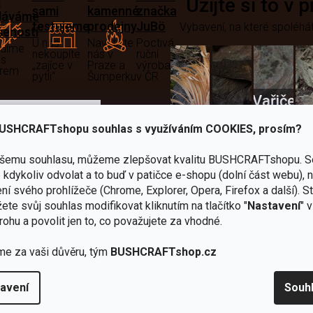
i
Užijte si to v 
sami
kamenné
značka
dáváme
testujeme
prodejny
JuBö
Vybavení, na které spoléhát
šenosti
U nás
Navštivte
Poctivá
adíme
nekoupíte
nás v
ruční
 s
„zajíce v
Praze a
výroba
ěrem
pytli“
Šumperku
v ČR
Vařiče
lší skvělé výhody
a
USHCRAFTshopu souhlas s využíváním COOKIES, prosím?
Nože
Sekery
kartuše
Ná
ašemu souhlasu, můžeme zlepšovat kvalitu BUSHCRAFTshopu.
S
kdykoliv odvolat a to buď v patičce e-shopu (dolní část webu), 
ní svého prohlížeče (Chrome, Explorer, Opera, Firefox a další). S
ete svůj souhlas modifikovat kliknutím na tlačítko "
Nastavení
" 
rohu a povolit jen to, co považujete za vhodné.
Bundy
me za vaši důvěru, tým
BUSHCRAFTshop.cz
Celty a
a
avení
Souh
plachty
Batohy
kabáty
Bro