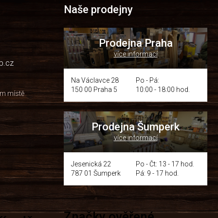
Naše prodejny
Prodejna Praha
více informací
p.cz
Na Václavce 28
Po - Pá:
150 00 Praha 5
10:00 - 18:00 hod.
om místě
Prodejna Šumperk
více informací
y
Jesenická 22
Po - Čt: 13 - 17 hod.
787 01 Šumperk
Pá: 9 - 17 hod.
Značky ověřené