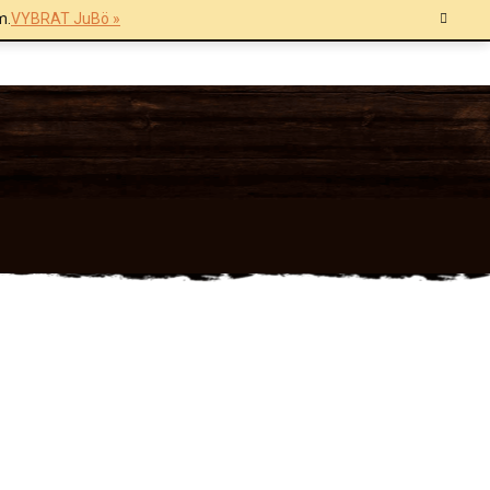
m.
VYBRAT JuBö »