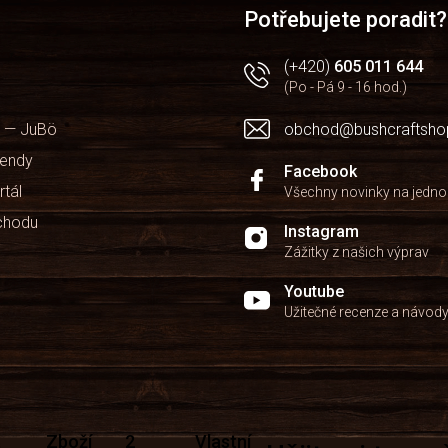
Potřebujete poradit?
(+420)
605 011 644
(Po - Pá 9 - 16 hod.)
 — JuBö
obchod@bushcraftsho
kendy
Facebook
rtál
Všechny novinky na jedn
chodu
Instagram
Zážitky z našich výprav
Youtube
Užitečné recenze a návod
Zboží
2
Vlastní