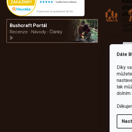
Rád
pře
zku
Por
vám
Bushcraft Portál
výb
Recenze - Návody - Články
da
Dáte B
Díky v
můžete 
nastave
tak můž
dolním 
Děkuje
Nast