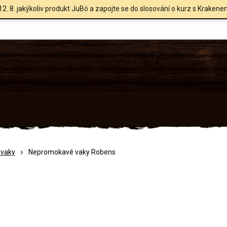
12. 8. jakýkoliv produkt JuBö a zapojte se do slosování o kurz s Krakene
vaky
Nepromokavé vaky Robens