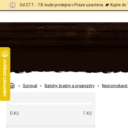
Přejít
Od 27.7. - 7.8. bude prodejna v Praze uzavřena. 🏕️ Kupte do 
na
obsah
Domů
Survival
Batohy, brašny a organizéry
Nepromokavé 
P
o
s
t
0
Kč
1
Kč
r
a