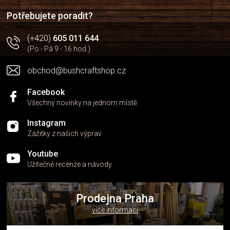
í
í
p
Potřebujete poradit?
r
v
(+420)
605 011 644
k
(Po - Pá 9 - 16 hod.)
y
v
obchod@bushcraftshop.cz
ý
p
i
Facebook
s
Všechny novinky na jednom místě
u
Instagram
Zážitky z našich výprav
Youtube
Užitečné recenze a návody
Prodejna Praha
více informací