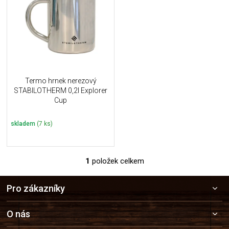
u
i
k
s
t
p
ů
r
o
d
u
Termo hrnek nerezový
k
STABILOTHERM 0,2l Explorer
t
Cup
ů
skladem
(7 ks)
1
položek celkem
O
v
Z
l
Pro zákazníky
á
á
p
d
a
a
O nás
c
t