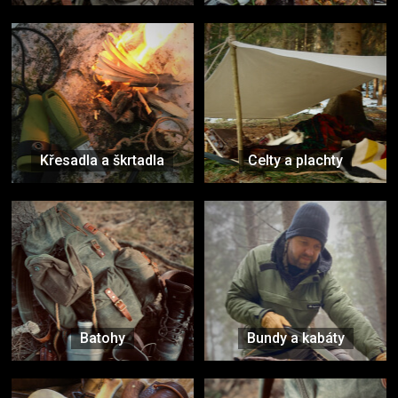
Křesadla a škrtadla
Celty a plachty
Batohy
Bundy a kabáty