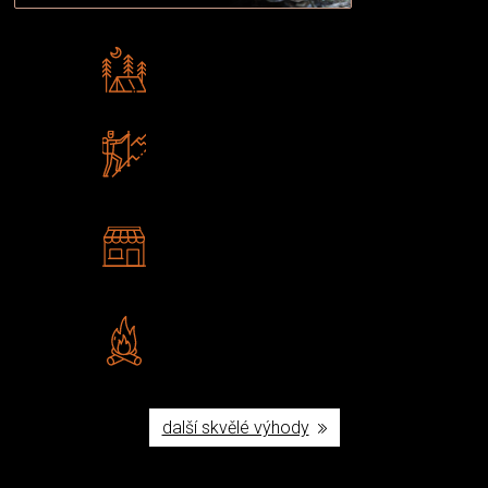
Rádi předáváme zkušenosti
Poradíme vám s výběrem
Zboží sami testujeme
U nás nekoupíte „zajíce v pytli“
2 kamenné prodejny
Navštivte nás v Praze a
Šumperku
Vlastní značka JuBö
Poctivá ruční výroba v ČR
další skvělé výhody