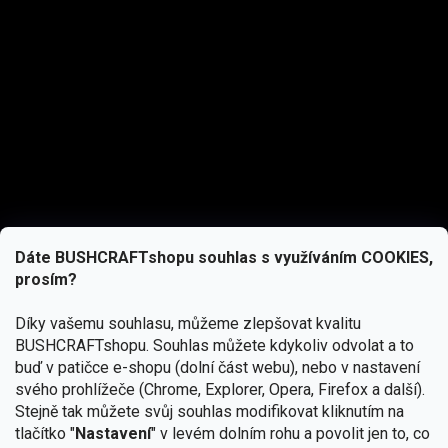
Dáte BUSHCRAFTshopu souhlas s využíváním COOKIES,
prosím?
Díky vašemu souhlasu, můžeme zlepšovat kvalitu
BUSHCRAFTshopu.
Souhlas můžete kdykoliv odvolat a to
buď v patičce e-shopu (dolní část webu), nebo v nastavení
svého prohlížeče (Chrome, Explorer, Opera, Firefox a další).
Stejně tak můžete svůj souhlas modifikovat kliknutím na
tlačítko "
Nastavení
" v levém dolním rohu a povolit jen to, co