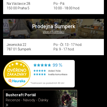
Na Václavce 28
Po - Pá:
150 00 Praha 5
10:00 - 18:00 hod.
Prodejna Šumperk
více informací
Jesenická 22
Po - Čt: 13 - 17 hod.
787 01 Šumperk
Pá: 9 - 17 hod.
Bushcraft Portál
Recenze - Návody - Články