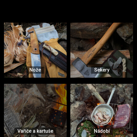
Užijte si to v přírodě
Vybavení, na které spoléháte nejčastěji
Nože
Sekery
Vařiče a kartuše
Nádobí