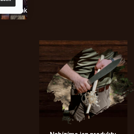
usky
Novinky