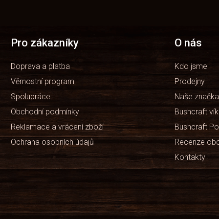
á
p
a
t
Pro zákazníky
O nás
í
Doprava a platba
Kdo jsme
Věrnostní program
Prodejny
Spolupráce
Naše značka
Obchodní podmínky
Bushcraft ví
Reklamace a vrácení zboží
Bushcraft Po
Ochrana osobních údajů
Recenze ob
Kontakty