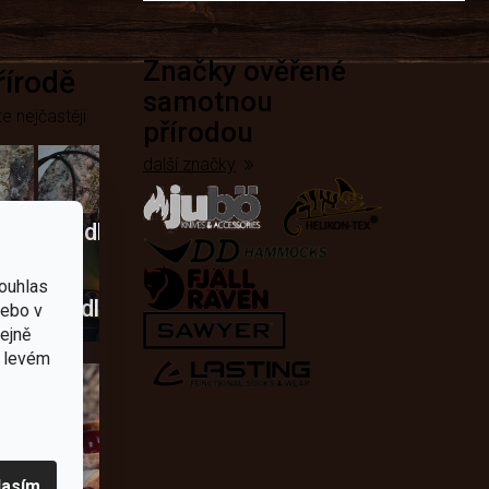
Značky ověřené
přírodě
samotnou
e nejčastěji
přírodou
další značky
Křesadla
a
ouhlas
dobí
škrtadla
nebo v
tejně
v levém
lasím