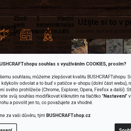
Zboží
2
Vlastní
i
Užijte si to v 
sami
kamenné
značka
dáváme
testujeme
prodejny
JuBö
Vybavení, na které spoléhát
šenosti
U nás
Navštivte
Poctivá
adíme
nekoupíte
nás v
ruční
 s
„zajíce v
Praze a
výroba
ěrem
pytli“
Šumperku
v ČR
Vařiče
USHCRAFTshopu souhlas s využíváním COOKIES, prosím?
lší skvělé výhody
a
ašemu souhlasu, můžeme zlepšovat kvalitu BUSHCRAFTshopu.
S
Nože
Sekery
kartuše
Ná
kdykoliv odvolat a to buď v patičce e-shopu (dolní část webu), 
ní svého prohlížeče (Chrome, Explorer, Opera, Firefox a další). S
ete svůj souhlas modifikovat kliknutím na tlačítko "
Nastavení
" 
rohu a povolit jen to, co považujete za vhodné.
me za vaši důvěru, tým
BUSHCRAFTshop.cz
Bundy
Celty a
a
avení
Souh