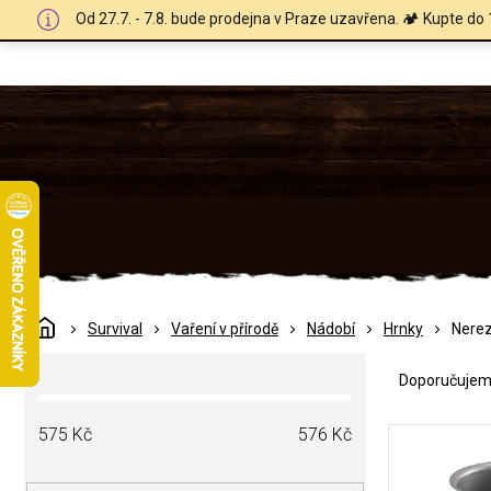
Přejít
Od 27.7. - 7.8. bude prodejna v Praze uzavřena. 🏕️ Kupte do 
na
obsah
Domů
Survival
Vaření v přírodě
Nádobí
Hrnky
Nerez
Ř
P
a
Doporučuje
o
z
s
e
V
t
575
Kč
576
Kč
n
ý
r
í
p
a