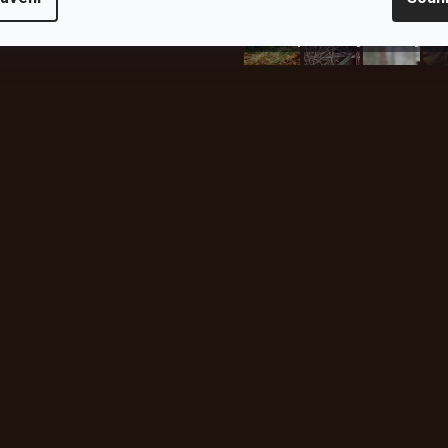
plachty
Batohy
kabáty
Bro
Instagram
h produktech na našem e-
údajů