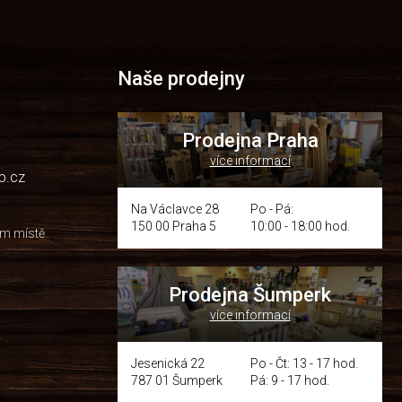
Naše prodejny
Prodejna Praha
více informací
p.cz
Na Václavce 28
Po - Pá:
150 00 Praha 5
10:00 - 18:00 hod.
om místě
Prodejna Šumperk
více informací
y
Jesenická 22
Po - Čt: 13 - 17 hod.
787 01 Šumperk
Pá: 9 - 17 hod.