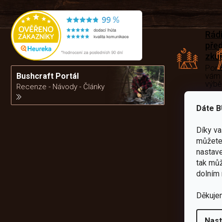
Rád
pře
zku
Por
vám
Bushcraft Portál
výb
Recenze - Návody - Články
Dáte B
da
Díky v
můžete 
nastave
tak můž
dolním 
Děkuje
Nast