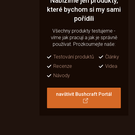
Nabízíme jen produkty,
které bychom si my sami
pořídili
Všechny produkty testujeme -
víme jak pracují a jak je správně
používat. Prozkoumejte naše:
Testování produktů
Články
Recenze
Videa
Návody
navštívit Bushcraft Portál