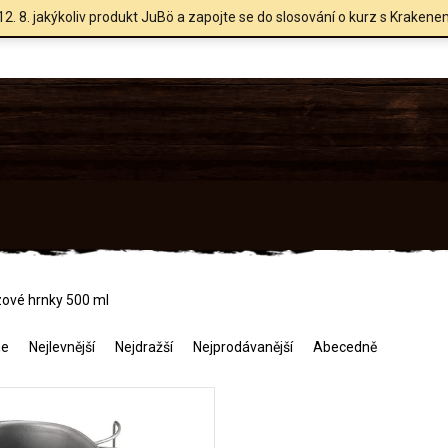
12. 8. jakýkoliv produkt JuBö a zapojte se do slosování o kurz s Krakene
ové hrnky 500 ml
me
Nejlevnější
Nejdražší
Nejprodávanější
Abecedně