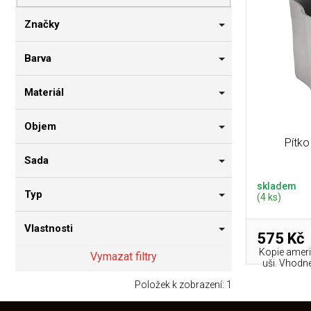
p
i
n
r
s
n
Značky
o
p
í
d
r
p
Barva
u
o
a
k
d
n
Materiál
t
u
e
ů
k
l
Objem
t
Pítko
ů
Sada
skladem
Typ
(4 ks)
Vlastnosti
575 Kč
Kopie ameri
Vymazat filtry
uši. Vhodné
Položek k zobrazení:
1
Z