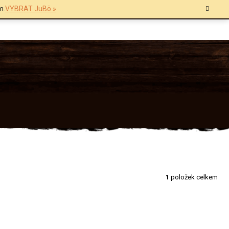
m.
VYBRAT JuBö »
1
položek celkem