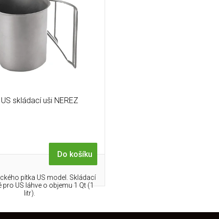
 US skládací uši NEREZ
Do košíku
ckého pítka US model. Skládací
 pro US láhve o objemu 1 Qt (1
litr).
O