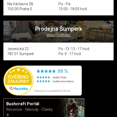
Na Václavce 28
Po - Pá:
150 00 Praha 5
10:00 - 18:00 hod.
Prodejna Šumperk
více informací
Jesenická 22
Po - Čt: 13 - 17 hod.
787 01 Šumperk
Pá: 9 - 17 hod.
Bushcraft Portál
Recenze - Návody - Články