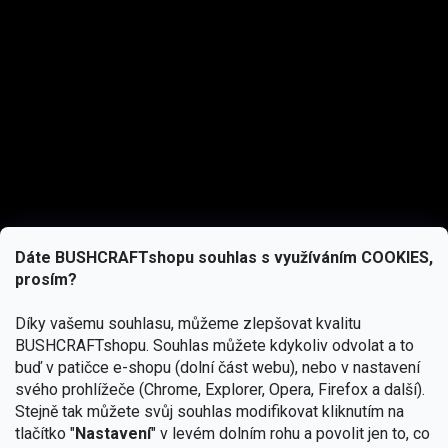
Dáte BUSHCRAFTshopu souhlas s využíváním COOKIES,
prosím?
Díky vašemu souhlasu, můžeme zlepšovat kvalitu
BUSHCRAFTshopu.
Souhlas můžete kdykoliv odvolat a to
buď v patičce e-shopu (dolní část webu), nebo v nastavení
svého prohlížeče (Chrome, Explorer, Opera, Firefox a další).
Stejně tak můžete svůj souhlas modifikovat kliknutím na
tlačítko "
Nastavení
" v levém dolním rohu a povolit jen to, co