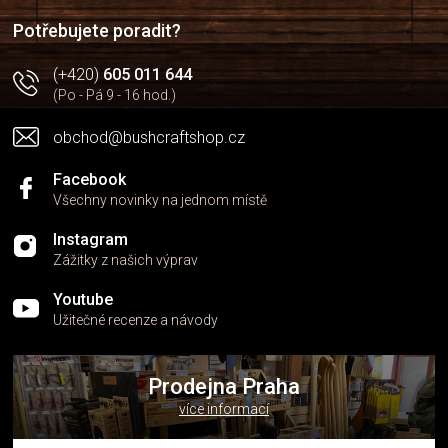
í
í
p
Potřebujete poradit?
r
v
(+420)
605 011 644
k
(Po - Pá 9 - 16 hod.)
y
v
obchod@bushcraftshop.cz
ý
p
i
Facebook
s
Všechny novinky na jednom místě
u
Instagram
Zážitky z našich výprav
Youtube
Užitečné recenze a návody
Prodejna Praha
více informací