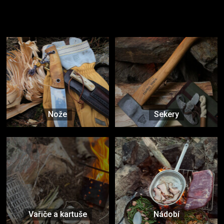
Užijte si to v přírodě
Vybavení, na které spoléháte nejčastěji
Nože
Sekery
Vařiče a kartuše
Nádobí