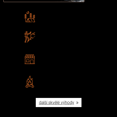
Rádi předáváme zkušenosti
Poradíme vám s výběrem
Zboží sami testujeme
U nás nekoupíte „zajíce v pytli“
2 kamenné prodejny
Navštivte nás v Praze a
Šumperku
Vlastní značka JuBö
Poctivá ruční výroba v ČR
další skvělé výhody