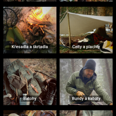
Křesadla a škrtadla
Celty a plachty
Batohy
Bundy a kabáty