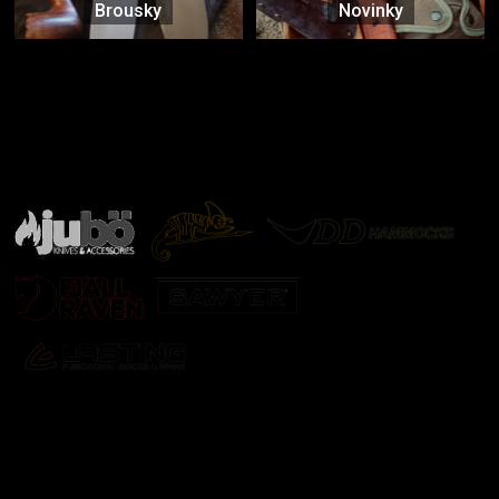
Brousky
Novinky
Značky ověřené samotnou přírodou
další značky