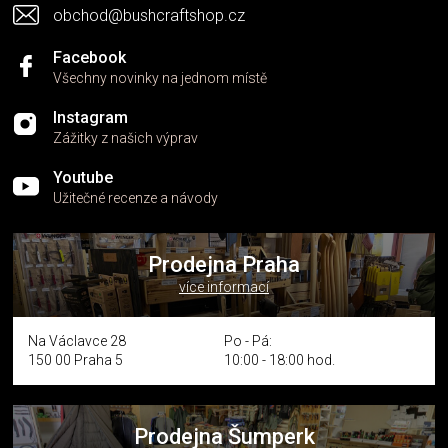
obchod@bushcraftshop.cz
ý
p
i
Facebook
s
Všechny novinky na jednom místě
u
Instagram
Zážitky z našich výprav
Youtube
Užitečné recenze a návody
Prodejna Praha
více informací
Na Václavce 28
Po - Pá:
150 00 Praha 5
10:00 - 18:00 hod.
Prodejna Šumperk