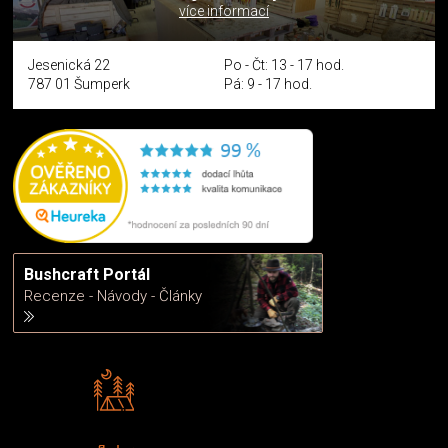
více informací
Jesenická 22
Po - Čt: 13 - 17 hod.
787 01 Šumperk
Pá: 9 - 17 hod.
Bushcraft Portál
Recenze - Návody - Články
Rádi předáváme zkušenosti
Poradíme vám s výběrem