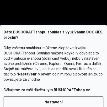
Dáte BUSHCRAFTshopu souhlas s využíváním COOKIES,
prosím?
Díky vašemu souhlasu, můžeme zlepšovat kvalitu
BUSHCRAFTshopu.
Souhlas můžete kdykoliv odvolat a to
buď v patičce e-shopu (dolní část webu), nebo v nastavení
svého prohlížeče (Chrome, Explorer, Opera, Firefox a další).
Stejně tak můžete svůj souhlas modifikovat kliknutím na
tlačítko "
Nastavení
" v levém dolním rohu a povolit jen to, co
Přihlásit se
považujete za vhodné.
Vložením e-mailu souhlasíte s
Děkujeme za vaši důvěru, tým
BUSHCRAFTshop.cz
podmínkami ochrany osobních údajů
Nastavení
Od 27.7. - 7.8. bude prodejna v Praze uzavřena.