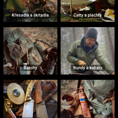
Křesadla a škrtadla
Celty a plachty
Batohy
Bundy a kabáty