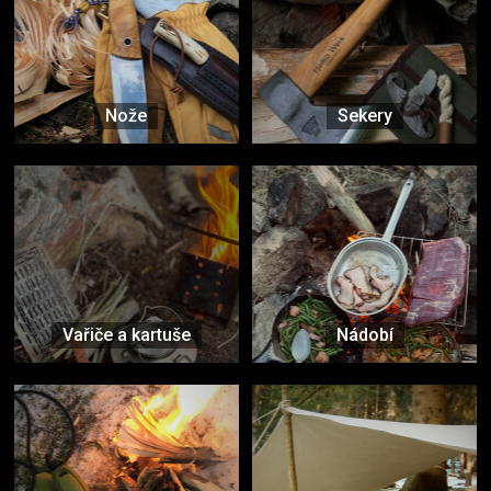
Nože
Sekery
Vařiče a kartuše
Nádobí