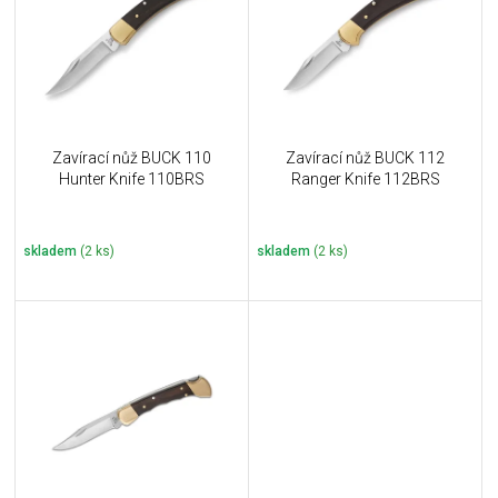
i
k
s
t
p
ů
r
o
d
u
Zavírací nůž BUCK 110
Zavírací nůž BUCK 112
k
Hunter Knife 110BRS
Ranger Knife 112BRS
t
ů
skladem
(2 ks)
skladem
(2 ks)