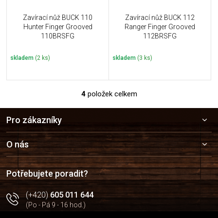
Zavírací nůž BUCK 110
Zavírací nůž BUCK 112
Hunter Finger Grooved
Ranger Finger Grooved
110BRSFG
112BRSFG
skladem
(2 ks)
skladem
(3 ks)
4
položek celkem
O
v
Z
l
Pro zákazníky
á
á
p
d
a
a
O nás
c
t
í
í
p
Potřebujete poradit?
r
v
(+420)
605 011 644
k
(Po - Pá 9 - 16 hod.)
y
v