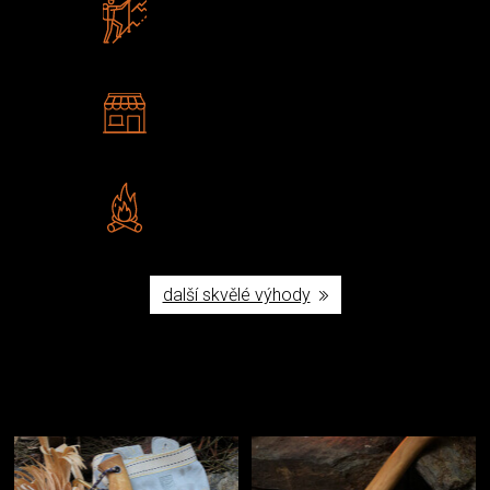
Zboží sami testujeme
U nás nekoupíte „zajíce v pytli“
2 kamenné prodejny
Navštivte nás v Praze a
Šumperku
Vlastní značka JuBö
Poctivá ruční výroba v ČR
další skvělé výhody
Užijte si to v přírodě
Vybavení, na které spoléháte nejčastěji