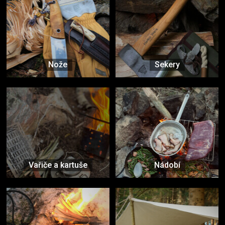
Nože
Sekery
Vařiče a kartuše
Nádobí