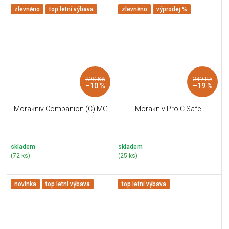
zlevněno
top letní výbava
zlevněno
výprodej %
390 Kč
349 Kč
–10 %
–19 %
Morakniv Companion (C) MG
Morakniv Pro C Safe
skladem
skladem
(72 ks)
(25 ks)
novinka
top letní výbava
top letní výbava