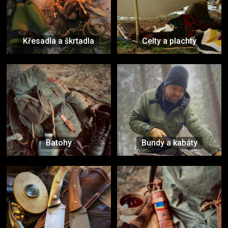
Křesadla a škrtadla
Celty a plachty
Batohy
Bundy a kabáty