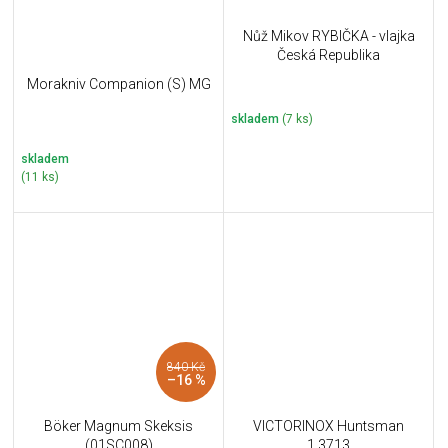
Nůž Mikov RYBIČKA - vlajka
Česká Republika
Morakniv Companion (S) MG
skladem
(7 ks)
skladem
(11 ks)
840 Kč
–16 %
Böker Magnum Skeksis
VICTORINOX Huntsman
(01SC008)
1.3713