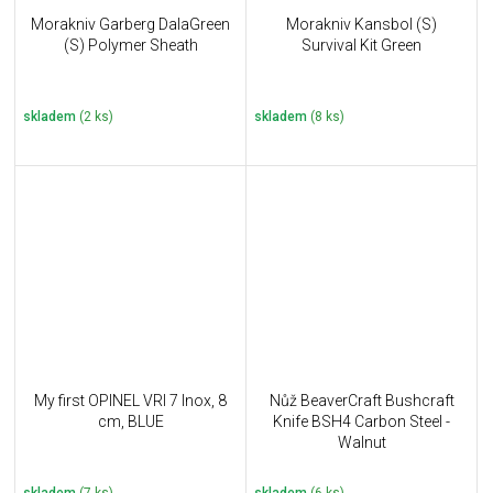
Morakniv Garberg DalaGreen
Morakniv Kansbol (S)
(S) Polymer Sheath
Survival Kit Green
skladem
(2 ks)
skladem
(8 ks)
My first OPINEL VRI 7 Inox, 8
Nůž BeaverCraft Bushcraft
cm, BLUE
Knife BSH4 Carbon Steel -
Walnut
skladem
(7 ks)
skladem
(6 ks)