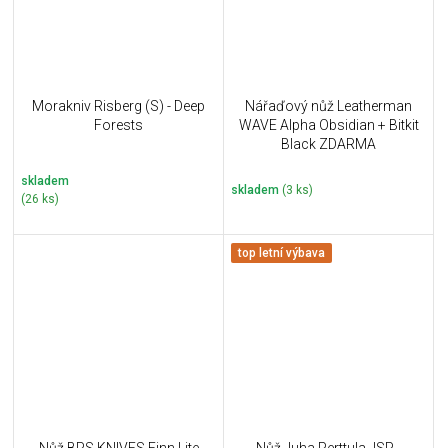
Morakniv Risberg (S) - Deep
Nářaďový nůž Leatherman
Forests
WAVE Alpha Obsidian + Bitkit
Black ZDARMA
skladem
skladem
(3 ks)
(26 ks)
top letní výbava