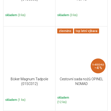
skladem
(3 ks)
skladem
(3 ks)
zlevněno
top letní výbava
1 450 Kč
–4 %
Böker Magnum Tadpole
Cestovní sada nožů OPINEL
(01SC012)
NOMAD
skladem
skladem
(1 ks)
(12 ks)