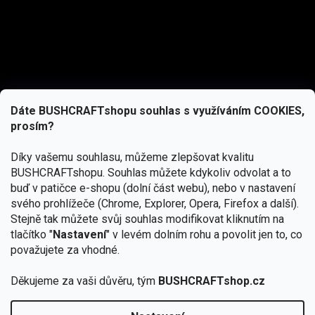
Dáte BUSHCRAFTshopu souhlas s využíváním COOKIES,
prosím?
Díky vašemu souhlasu, můžeme zlepšovat kvalitu
BUSHCRAFTshopu.
Souhlas můžete kdykoliv odvolat a to
buď v patičce e-shopu (dolní část webu), nebo v nastavení
svého prohlížeče (Chrome, Explorer, Opera, Firefox a další).
Stejně tak můžete svůj souhlas modifikovat kliknutím na
tlačítko "
Nastavení
" v levém dolním rohu a povolit jen to, co
Přihlásit se
považujete za vhodné.
Vložením e-mailu souhlasíte s
Děkujeme za vaši důvěru, tým
BUSHCRAFTshop.cz
podmínkami ochrany osobních údajů