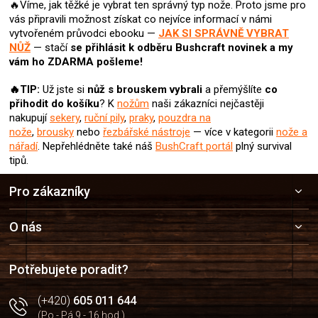
🔥Víme, jak těžké je vybrat ten správný typ nože. Proto jsme pro
vás připravili možnost získat co nejvíce informací v námi
vytvořeném průvodci ebooku —
JAK SI SPRÁVNĚ VYBRAT
NŮŽ
— stačí
se přihlásit k odběru Bushcraft novinek
a my
vám ho ZDARMA pošleme!
🔥TIP:
Už jste si
nůž
s brouskem v
ybrali
a přemýšlíte
co
přihodit do košíku
? K
nožům
naši zákazníci nejčastěji
nakupují
sekery
,
ruční pily
,
praky
,
pouzdra na
nože
,
brousky
nebo
řezbářské nástroje
— více v kategorii
nože a
nářadí
.
Nepřehlédněte také náš
BushCraft portál
plný survival
tipů.
Z
Pro zákazníky
á
p
a
O nás
t
í
Potřebujete poradit?
(+420)
605 011 644
(Po - Pá 9 - 16 hod.)