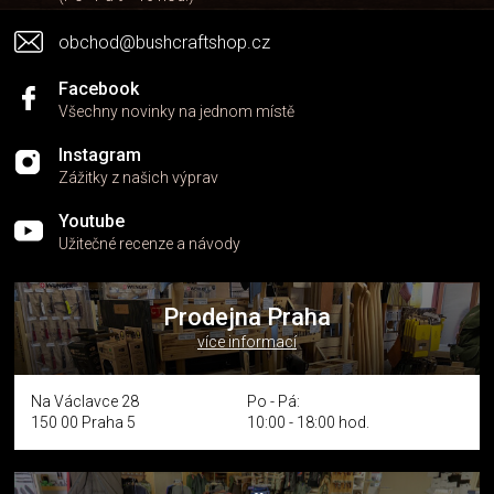
obchod@bushcraftshop.cz
Facebook
Všechny novinky na jednom místě
Instagram
Zážitky z našich výprav
Youtube
Užitečné recenze a návody
Prodejna Praha
více informací
Na Václavce 28
Po - Pá:
150 00 Praha 5
10:00 - 18:00 hod.