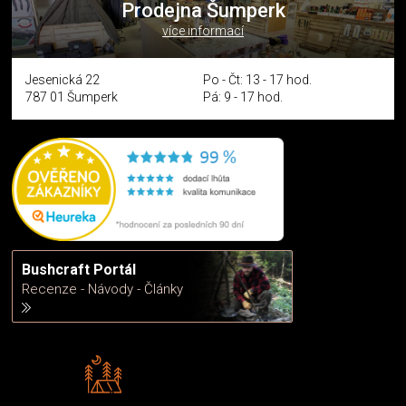
Prodejna Šumperk
více informací
Jesenická 22
Po - Čt: 13 - 17 hod.
787 01 Šumperk
Pá: 9 - 17 hod.
Bushcraft Portál
Recenze - Návody - Články
Rádi předáváme zkušenosti
Poradíme vám s výběrem