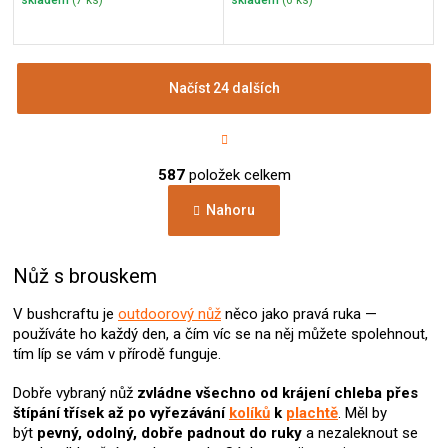
Načíst 24 dalších
S
t
r
O
á
587
položek celkem
v
n
l
k
Nahoru
á
o
d
v
a
á
c
Nůž s brouskem
n
í
í
p
V bushcraftu je
outdoorový nůž
něco jako pravá ruka —
r
používáte ho každý den, a čím víc se na něj můžete spolehnout,
v
tím líp se vám v přírodě funguje.
k
y
Dobře vybraný nůž
zvládne všechno od krájení chleba přes
v
štípání třísek až po vyřezávání
kolíků
k
plachtě
. Měl by
ý
být
pevný, odolný, dobře padnout do ruky
a nezaleknout se
p