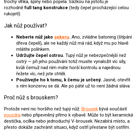
trochy vlhka, špíny nebo popela. Sázkou na jistotu je
i
rozhodně
full tang konstrukce
(tedy čepel procházející celou
s
rukojetí).
u
Jak nůž používat?
Neberte nůž jako
sekeru
.
Ano, zvládne batoning (štípání
dřeva čepelí), ale ne každý nůž má rád, když mu po hlavě
mlátíte polínkem.
Udržujte čepel ostrou.
Tupý nůž je nebezpečnější než
ostrý — při jeho používání totiž musíte vynaložit víc síly,
kvůli čemuž nad ním máte horší kontrolu a najednou
řežete víc, než jste chtěli.
Používejte ho k tomu, k čemu je určený.
Jasně, otevřít
s ním konzervu se dá. Ale po páté už to není žádná sláva.
Proč nůž s brouskem?
Protože není nic horšího než tupý nůž.
Brousek
bývá součástí
pouzdra
nebo připevněný přímo k výbavě. Může to být keramická
destička, ocílka nebo jednoduchý V-brousek. Nezabírá místo, a
přesto dokáže zachránit situaci, když ostří přestane být ostřím.