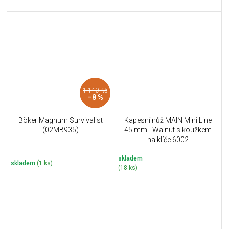
1 140 Kč
–8 %
Böker Magnum Survivalist
Kapesní nůž MAIN Mini Line
(02MB935)
45 mm - Walnut s koužkem
na klíče 6002
skladem
skladem
(1 ks)
(18 ks)