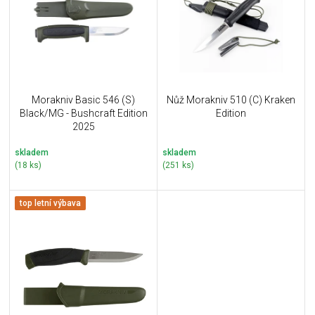
i
k
s
t
p
ů
r
o
d
u
Morakniv Basic 546 (S)
Nůž Morakniv 510 (C) Kraken
k
Black/MG - Bushcraft Edition
Edition
t
2025
ů
skladem
skladem
(18 ks)
(251 ks)
top letní výbava