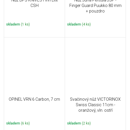
Nůž BPS KNIVES Finn Lite
Nůž Juha Perttula JSP -
CSH
Finger Guard Puukko 80 mm
+ pouzdro
skladem
(1 ks)
skladem
(4 ks)
OPINEL VRN 6 Carbon, 7 cm
Svačinový nůž VICTORINOX
Swiss Classic 11cm -
oranžový, vln. ostří
skladem
(6 ks)
skladem
(2 ks)