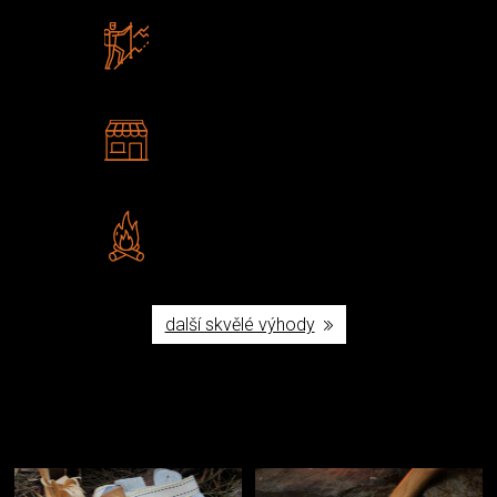
Zboží sami testujeme
U nás nekoupíte „zajíce v pytli“
2 kamenné prodejny
Navštivte nás v Praze a
Šumperku
Vlastní značka JuBö
Poctivá ruční výroba v ČR
další skvělé výhody
Užijte si to v přírodě
Vybavení, na které spoléháte nejčastěji