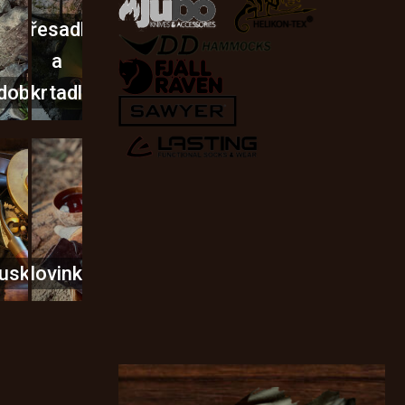
Křesadla
a
dobí
škrtadla
usky
Novinky