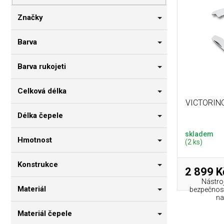
p
i
n
r
s
n
Značky
o
p
í
d
r
p
Barva
u
o
a
k
d
n
Barva rukojeti
t
u
e
ů
k
l
Celková délka
t
VICTORIN
ů
Délka čepele
skladem
Hmotnost
(2 ks)
Konstrukce
2 899 K
Nástro
Materiál
bezpečnost
na
Materiál čepele