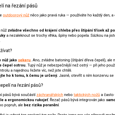
v
lí na řezání pásů
l
á
je
outdoorový nůž
něco jako pravá ruka — používáte ho každý den, a 
d
a
c
 nůž
zvládne všechno od krájení chleba přes štípání třísek až p
í
uky
a nezaleknout se trochy vlhka, špíny nebo popela. Sázkou na jis
p
.
r
v
žívat?
k
y
 nůž jako
sekeru
.
Ano, zvládne batoning (štípání dřeva čepelí), ale
v
ý
e čepel ostrou.
Tupý nůž je nebezpečnější než ostrý — při jeho použí
p
ntrolu a najednou řežete víc, než jste chtěli.
i
jte ho k tomu, k čemu je určený.
Jasně, otevřít s ním konzervu se 
s
u
čepelí na řezání pásů?
ní pásů bývá součástí
záchranářských
nebo
taktických nožů
a často 
ele a ergonomickou rukojeť
. Řezač pásů bývá integrován jako
samo
ebo popruh, ale
bez rizika poranění
.