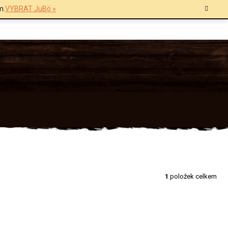
m.
VYBRAT JuBö »
1
položek celkem