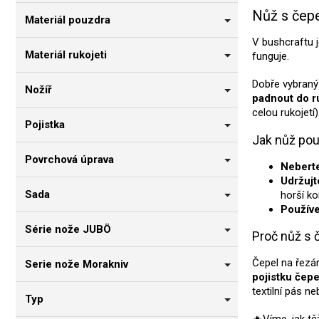
Nůž s čepe
Materiál pouzdra
V bushcraftu 
Materiál rukojeti
funguje.
Dobře vybraný
Nožíř
padnout do r
celou rukojetí)
Pojistka
Jak nůž pou
Povrchová úprava
Neberte
Udržujt
Sada
horší ko
Používe
Série nože JUBÖ
Proč nůž s 
Čepel na řezá
Serie nože Morakniv
pojistku čep
textilní pás n
Typ