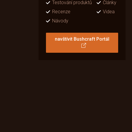
Testování produktů
Články
Recenze
Videa
Návody
navštívit Bushcraft Portál