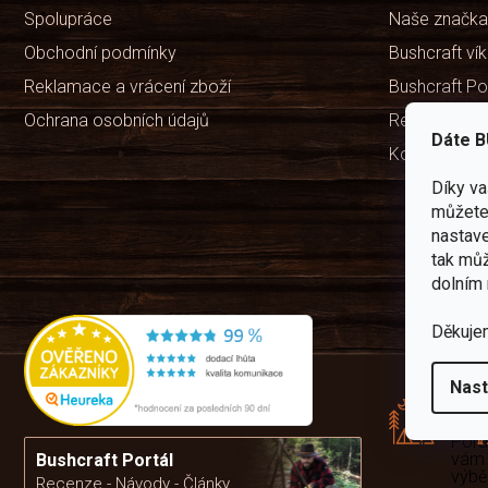
Spolupráce
Naše značka
Obchodní podmínky
Bushcraft ví
Reklamace a vrácení zboží
Bushcraft Po
Ochrana osobních údajů
Recenze ob
Dáte B
Kontakty
Díky v
můžete 
nastave
tak můž
dolním 
Děkuje
Rád
Nast
pře
zku
Por
vám
Bushcraft Portál
výb
Recenze - Návody - Články