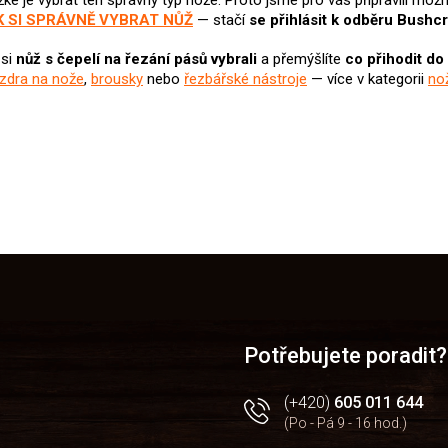
žké je vybrat ten správný typ nože. Proto jsme pro vás připravili mo
K SI SPRÁVNĚ VYBRAT NŮŽ
— stačí
se přihlásit k odběru Bushcr
 si
nůž
s čepelí na řezání pásů v
ybrali
a přemýšlíte
co přihodit do
zdra na nože
,
brousky
nebo
řezbářské nástroje
— více v kategorii
no
Potřebujete poradit?
(+420)
605 011 644
(Po - Pá 9 - 16 hod.)