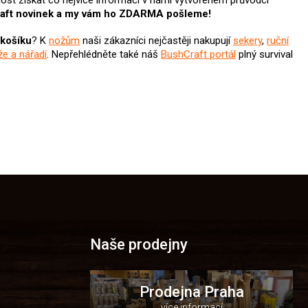
žnost získat co nejvíce informací v námi vytvořeném průvodci
aft novinek
a my vám ho ZDARMA pošleme!
 košíku
? K
nožům
naši zákazníci nejčastěji nakupují
sekery
,
ruční
že a nářadí
.
Nepřehlédněte také náš
BushCraft portál
plný survival
Naše prodejny
Prodejna Praha
více informací