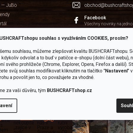
 — JuBö
obchod@bushcraftsho
kendy
Facebook
rtál
Všechny novinky na jedn
chodu
Instagram
USHCRAFTshopu souhlas s využíváním COOKIES, prosím?
Zážitky z našich výprav
ašemu souhlasu, můžeme zlepšovat kvalitu BUSHCRAFTshopu.
S
Youtube
kdykoliv odvolat a to buď v patičce e-shopu (dolní část webu), 
Užitečné recenze a návod
ní svého prohlížeče (Chrome, Explorer, Opera, Firefox a další). S
ete svůj souhlas modifikovat kliknutím na tlačítko "
Nastavení
" 
rohu a povolit jen to, co považujete za vhodné.
me za vaši důvěru, tým
BUSHCRAFTshop.cz
Zboží
2
Vlastní
i
Užijte si to v 
sami
kamenné
značka
avení
Souh
dáváme
testujeme
prodejny
JuBö
Vybavení, na které spoléhát
šenosti
U nás
Navštivte
Poctivá
adíme
nekoupíte
nás v
ruční
 s
„zajíce v
Praze a
výroba
ěrem
pytli“
Šumperku
v ČR