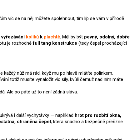
čím víc se na něj můžete spolehnout, tím líp se vám v přírodě
o vyřezávání
kolíků
k
plachtě
. Měl by být
pevný, odolný, dobře
totu je rozhodně
full tang konstrukce
(tedy čepel procházející
 ne každý nůž má rád, když mu po hlavě mlátíte polínkem.
vání totiž musíte vynaložit víc síly, kvůli čemuž nad ním máte
dá. Ale po páté už to není žádná sláva.
ukrývá i další vychytávky — například
hrot pro rozbití okna,
statná, chráněná čepel
, která snadno a bezpečně přeřízne