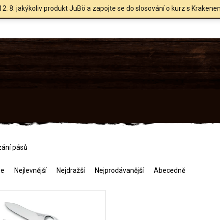
12. 8. jakýkoliv produkt JuBö a zapojte se do slosování o kurz s Krakene
zání pásů
me
Nejlevnější
Nejdražší
Nejprodávanější
Abecedně