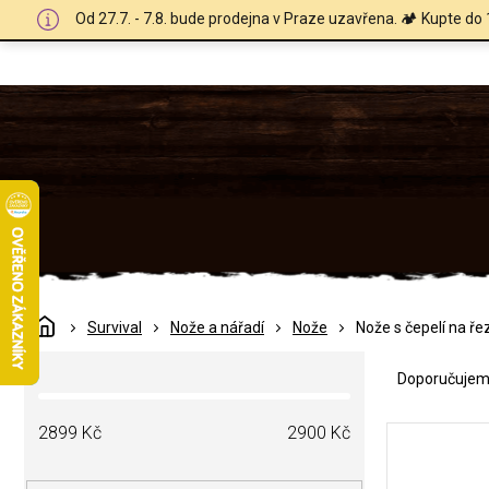
Přejít
Od 27.7. - 7.8. bude prodejna v Praze uzavřena. 🏕️ Kupte do 
na
obsah
Domů
Survival
Nože a nářadí
Nože
Nože s čepelí na ře
Ř
P
a
Doporučuje
o
z
s
e
V
t
2899
Kč
2900
Kč
n
ý
r
í
p
a