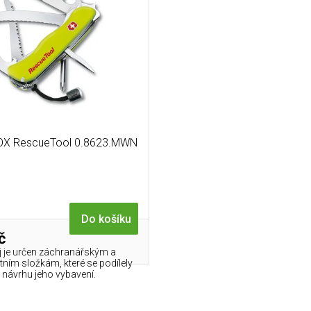
OX RescueTool 0.8623.MWN
Do košíku
č
j je určen záchranářským a
ním složkám, které se podílely
 návrhu jeho vybavení.
O