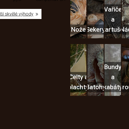
Vařiče
lší skvělé výhody
a
Nože
Sekery
kartuše
Ná
Bundy
Celty a
a
plachty
Batohy
kabáty
Bro
Instagram