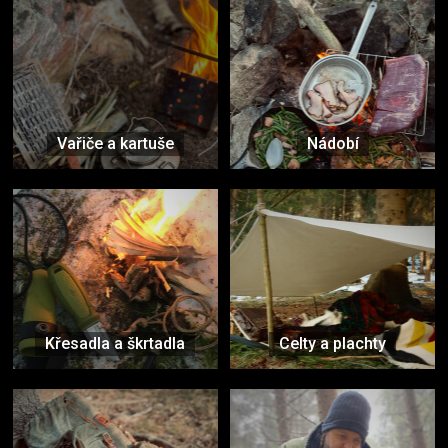
Vařiče a kartuše
Nádobí
Křesadla a škrtadla
Celty a plachty