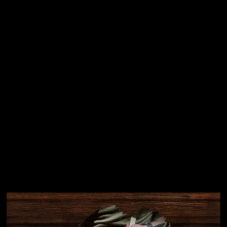
Vložením e-mailu souhlasíte s
podmínkami ochrany
osobních údajů
Přihlásit se
Instagram