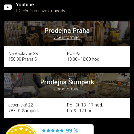
Youtube
Užitečné recenze a návody
Prodejna Praha
více informací
Na Václavce 28
Po - Pá:
150 00 Praha 5
10:00 - 18:00 hod.
Prodejna Šumperk
více informací
Jesenická 22
Po - Čt: 13 - 17 hod.
787 01 Šumperk
Pá: 9 - 17 hod.