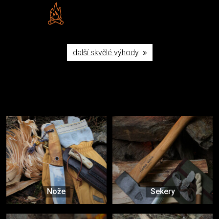
Vlastní značka JuBö
Poctivá ruční výroba v ČR
další skvělé výhody
Užijte si to v přírodě
Vybavení, na které spoléháte nejčastěji
Nože
Sekery