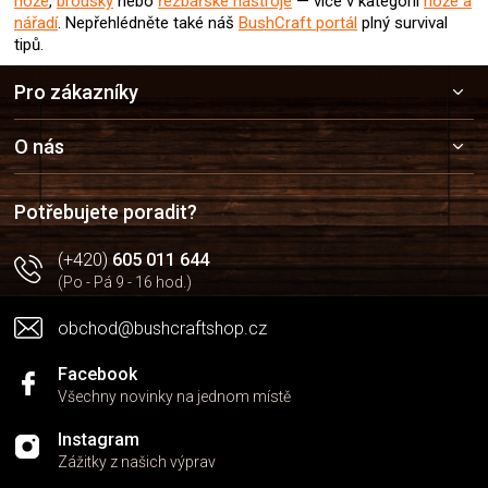
nože
,
brousky
nebo
řezbářské nástroje
— více v kategorii
nože a
nářadí
.
Nepřehlédněte také náš
BushCraft portál
plný survival
tipů.
Z
Pro zákazníky
á
p
a
O nás
t
í
Potřebujete poradit?
(+420)
605 011 644
(Po - Pá 9 - 16 hod.)
obchod@bushcraftshop.cz
Facebook
Všechny novinky na jednom místě
Instagram
Zážitky z našich výprav