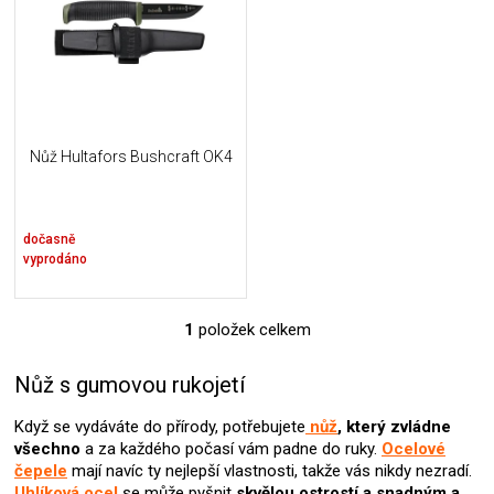
i
k
s
t
p
ů
r
o
d
u
Nůž Hultafors Bushcraft OK4
k
t
ů
dočasně
vyprodáno
1
položek celkem
O
v
l
Nůž s gumovou rukojetí
á
d
Když se vydáváte do přírody, potřebujete
nůž
, který zvládne
a
všechno
a za každého počasí vám padne do ruky.
Ocelové
c
čepele
mají navíc ty nejlepší vlastnosti, takže vás nikdy nezradí.
í
Uhlíková ocel
se může pyšnit
skvělou ostrostí a snadným a