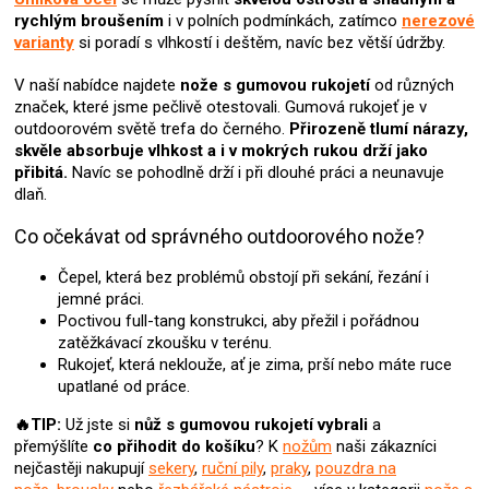
p
rychlým broušením
i v polních podmínkách, zatímco
nerezové
r
varianty
si poradí s vlhkostí i deštěm, navíc bez větší údržby.
v
k
V naší nabídce najdete
nože s gumovou rukojetí
od různých
y
značek, které jsme pečlivě otestovali. Gumová rukojeť je v
v
outdoorovém světě trefa do černého.
Přirozeně tlumí nárazy,
ý
skvěle absorbuje vlhkost a i v mokrých rukou drží jako
p
přibitá.
Navíc se pohodlně drží i při dlouhé práci a neunavuje
i
dlaň.
s
u
Co očekávat od správného outdoorového nože?
Čepel, která bez problémů obstojí při sekání, řezání i
jemné práci.
Poctivou full-tang konstrukci, aby přežil i pořádnou
zatěžkávací zkoušku v terénu.
Rukojeť, která neklouže, ať je zima, prší nebo máte ruce
upatlané od práce.
🔥TIP:
Už jste si
nůž s gumovou rukojetí
vybrali
a
přemýšlíte
co přihodit do košíku
? K
nožům
naši zákazníci
nejčastěji nakupují
sekery
,
ruční pily
,
praky
,
pouzdra na