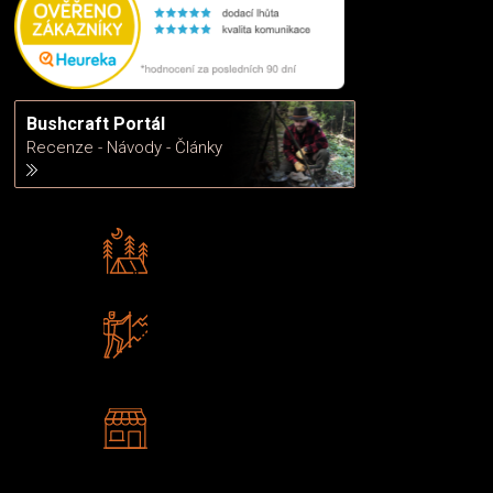
Bushcraft Portál
Recenze - Návody - Články
Rádi předáváme zkušenosti
Poradíme vám s výběrem
Zboží sami testujeme
U nás nekoupíte „zajíce v pytli“
2 kamenné prodejny
Navštivte nás v Praze a
Šumperku