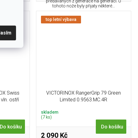
rovnou 21
předávaných z generace na generaci. U
otů)...
tohoto nože byly přijaty některé...
top letní výbava
lasím
OX Swiss
VICTORINOX RangerGrip 79 Green
ln. ostří
Limited 0.9563.MC.4R
skladem
(7 ks)
Do košíku
Do košíku
2 090 Kč