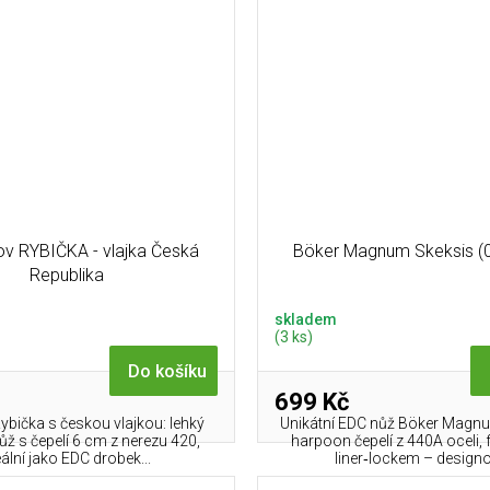
v RYBIČKA - vlajka Česká
Böker Magnum Skeksis (
Republika
skladem
(3 ks)
Do košíku
699 Kč
ybička s českou vlajkou: lehký
Unikátní EDC nůž Böker Magn
ůž s čepelí 6 cm z nerezu 420,
harpoon čepelí z 440A oceli, 
eální jako EDC drobek...
liner‑lockem – designo