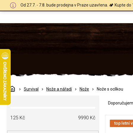
Přejít
Od 27.7. - 7.8. bude prodejna v Praze uzavřena. 🏕️ Kupte do 
na
obsah
Domů
Survival
Nože a nářadí
Nože
Nože s ocílkou
Ř
P
a
Doporučuje
o
z
s
e
V
t
125
Kč
9990
Kč
n
ý
top letní 
r
í
p
a