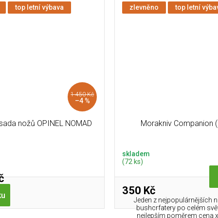
top letní výbava
zlevněno
top letní výba
1 450 Kč
–4 %
 sada nožů OPINEL NOMAD
Morakniv Companion 
skladem
(72 ks)
č
350 Kč
ku
Jeden z nejpopulárnějších 
bushcrfatery po celém svě
nejlepším poměrem cena x 