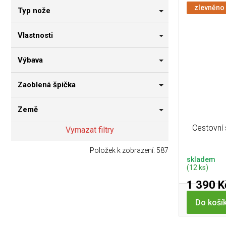
zlevněno
Typ nože
Vlastnosti
Výbava
Zaoblená špička
Země
Cestovní
Vymazat filtry
Položek k zobrazení:
587
skladem
(12 ks)
1 390 K
Do koší