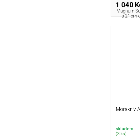
1 040 K
Magnum Surv
s 21 cm d
Morakniv 
skladem
(3 ks)