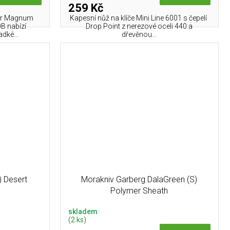
259 Kč
ker Magnum
Kapesní nůž na klíče Mini Line 6001 s čepelí
0B nabízí
Drop Point z nerezové oceli 440 a
dké...
dřevěnou...
 Desert
Morakniv Garberg DalaGreen (S)
Polymer Sheath
skladem
(2 ks)