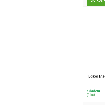
Do koší
Böker Mag
skladem
(1 ks)