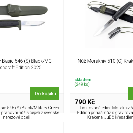
 Basic 546 (S) Black/MG -
Nůž Morakniv 510 (C) Krak
shcraft Edition 2025
skladem
(249 ks)
Do košíku
790 Kč
ic 546 (S) Black/Military Green
Limitovaná edice Morakniv 
ý pracovní nůž s čepelí z švédské
Edition přináší nůž s gravír
nerezové oceli,...
Krakena, JuBö křesadlem 