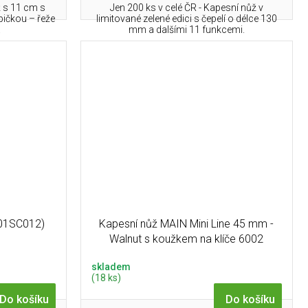
ž s 11 cm s
Jen 200 ks v celé ČR - Kapesní nůž v
pičkou – řeže
limitované zelené edici s čepelí o délce 130
.
mm a dalšími 11 funkcemi.
01SC012)
Kapesní nůž MAIN Mini Line 45 mm -
Walnut s koužkem na klíče 6002
skladem
(18 ks)
Do košíku
Do košíku