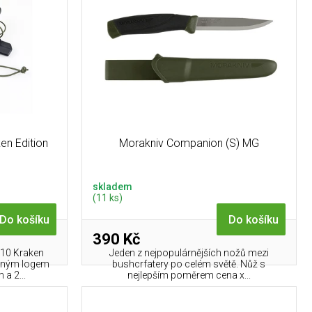
en Edition
Morakniv Companion (S) MG
skladem
(11 ks)
Do košíku
Do košíku
390 Kč
510 Kraken
Jeden z nejpopulárnějších nožů mezi
ovaným logem
bushcrfatery po celém světě. Nůž s
a 2...
nejlepším poměrem cena x...