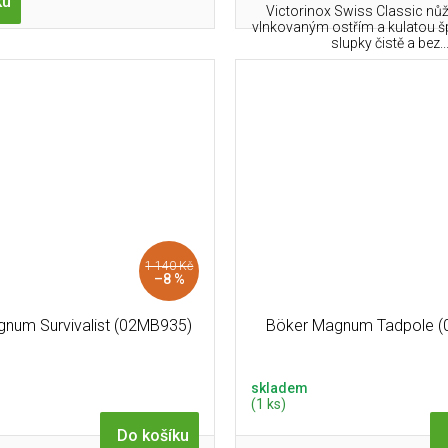
ku
Victorinox Swiss Classic nů
vlnkovaným ostřím a kulatou š
slupky čistě a bez..
1 140 Kč
–8 %
num Survivalist (02MB935)
Böker Magnum Tadpole (
skladem
(1 ks)
Do košíku