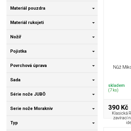
Materiál pouzdra
Materiál rukojeti
Nožíř
Pojistka
Povrchová úprava
Nůž Miko
Sada
skladem
(7 ks)
Série nože JUBÖ
390 Kč
Serie nože Morakniv
Klasická R
zavírací n
Typ
id