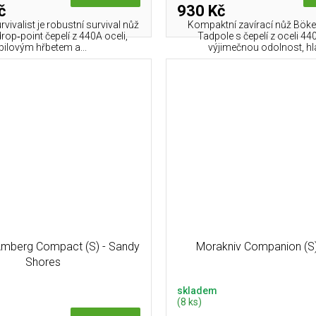
č
930 Kč
ivalist je robustní survival nůž
Kompaktní zavírací nůž Bö
rop‑point čepelí z 440A oceli,
Tadpole s čepelí z oceli 44
pilovým hřbetem a...
výjimečnou odolnost, hla
Amberg Compact (S) - Sandy
Morakniv Companion (S)
Shores
skladem
(8 ks)