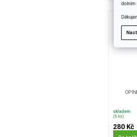
čepelí 91
dolním 
12C
Děkuje
Nast
OPIN
skladem
(6 ks)
280 Kč