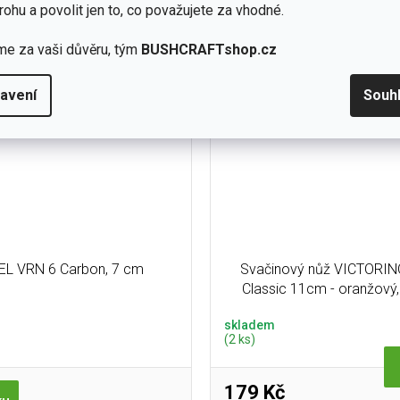
 mm z nerezové švédské oceli
Bit Kit přidá k multitoolu 
rohu a povolit jen to, co považujete za vhodné.
27 (Alleima) a Scandi...
oboustranných bitů (42 hr
me za vaši důvěru, tým
BUSHCRAFTshop.cz
avení
Souh
EL VRN 6 Carbon, 7 cm
Svačinový nůž VICTORIN
Classic 11cm - oranžový, v
skladem
(2 ks)
179 Kč