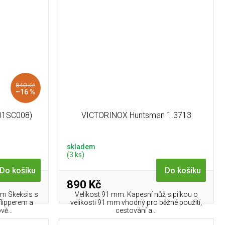
840 Kč
–16 %
01SC008)
VICTORINOX Huntsman 1.3713
skladem
(3 ks)
Do košíku
Do košíku
890 Kč
um Skeksis s
Velikost 91 mm. Kapesní nůž s pilkou o
flipperem a
velikosti 91 mm vhodný pro běžné použití,
vě...
cestování a...