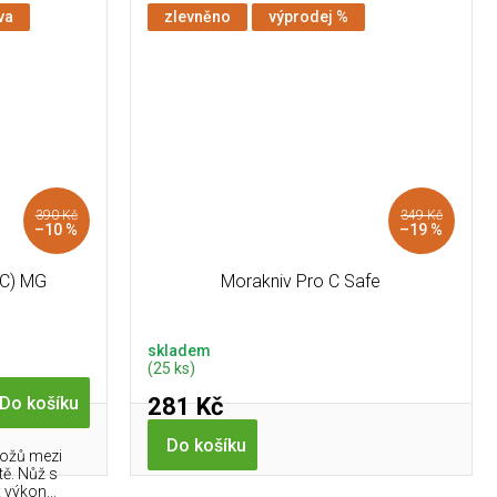
va
zlevněno
výprodej %
390 Kč
349 Kč
–10 %
–19 %
(C) MG
Morakniv Pro C Safe
skladem
(25 ks)
281 Kč
Do košíku
Do košíku
nožů mezi
tě. Nůž s
výkon...