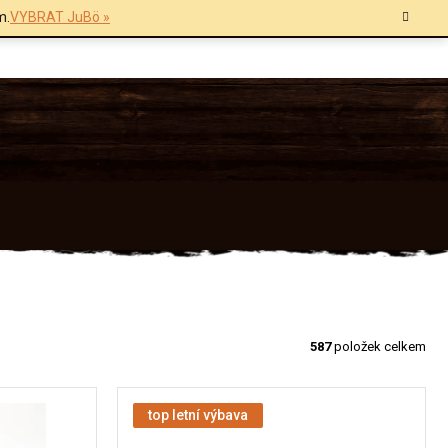
m.
VYBRAT JuBö »
587
položek celkem
top letní výbava