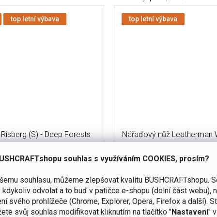
top letní výbava
top letní výbava
Risberg (S) - Deep Forests
Nářaďový nůž Leatherman 
Obsidian + Bitkit Blac
USHCRAFTshopu souhlas s využíváním COOKIES, prosím?
skladem
(3 ks)
ašemu souhlasu, můžeme zlepšovat kvalitu BUSHCRAFTshopu.
S
Do košíku
kdykoliv odvolat a to buď v patičce e-shopu (dolní část webu), 
6 390 Kč
ní svého prohlížeče (Chrome, Explorer, Opera, Firefox a další). S
orový nůž Morakniv Risberg S s
Leatherman Wave Alpha Obsidi
ete svůj souhlas modifikovat kliknutím na tlačítko "
Nastavení
" 