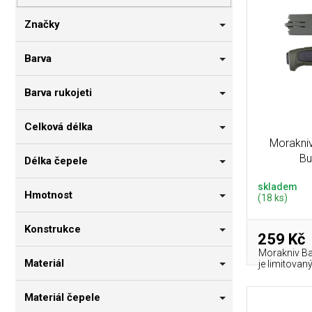
p
i
n
r
s
n
Značky
o
p
í
d
r
p
Barva
u
o
a
k
d
n
Barva rukojeti
t
u
e
ů
k
l
Celková délka
t
Morakniv
ů
Bu
Délka čepele
skladem
Hmotnost
(18 ks)
Konstrukce
259 Kč
Morakniv Bas
Materiál
je limitovan
Materiál čepele