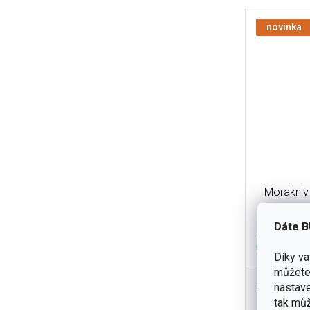
novinka
Morakniv 
Dáte B
skladem
(26 ks)
Díky v
můžete 
375 Kč
nastave
Lehký outdo
tak můž