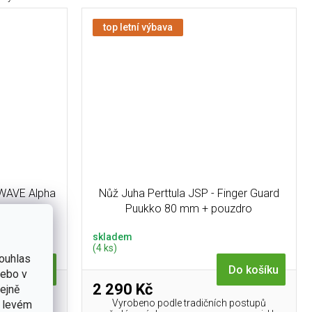
top letní výbava
WAVE Alpha
Nůž Juha Perttula JSP - Finger Guard
k ZDARMA
Puukko 80 mm + pouzdro
skladem
(4 ks)
ouhlas
Do košíku
Do košíku
nebo v
2 290 Kč
tejně
an v sadě s
Vyrobeno podle tradičních postupů
v levém