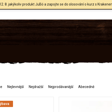
12. 8. jakýkoliv produkt JuBö a zapojte se do slosování o kurz s Krakene
me
Nejlevnější
Nejdražší
Nejprodávanější
Abecedně
výbava