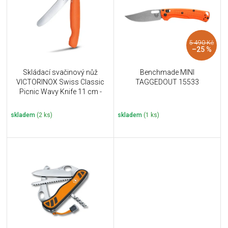
i
k
s
t
p
ů
r
5 490 Kč
o
–25 %
d
u
Skládací svačinový nůž
Benchmade MINI
k
VICTORINOX Swiss Classic
TAGGEDOUT 15533
t
Picnic Wavy Knife 11 cm -
ů
oranžový
skladem
(2 ks)
skladem
(1 ks)