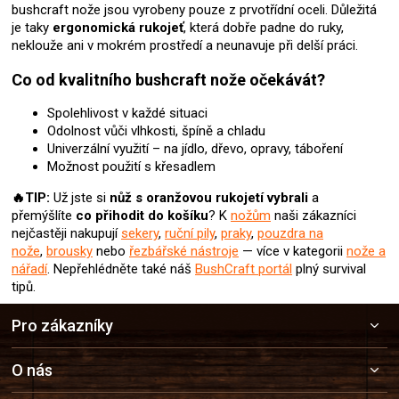
bushcraft nože jsou vyrobeny pouze z prvotřídní oceli. Důležitá
ý
je taky
ergonomická rukojeť
, která dobře padne do ruky,
p
neklouže ani v mokrém prostředí a neunavuje při delší práci.
i
s
Co od kvalitního bushcraft nože očekávát?
u
Spolehlivost v každé situaci
Odolnost vůči vlhkosti, špíně a chladu
Univerzální využití – na jídlo, dřevo, opravy, táboření
Možnost použití s křesadlem
🔥TIP:
Už jste si
nůž s oranžovou rukojetí
vybrali
a
přemýšlíte
co přihodit do košíku
? K
nožům
naši zákazníci
nejčastěji nakupují
sekery
,
ruční pily
,
praky
,
pouzdra na
nože
,
brousky
nebo
řezbářské nástroje
— více v kategorii
nože a
nářadí
.
Nepřehlédněte také náš
BushCraft portál
plný survival
tipů.
Z
Pro zákazníky
á
p
a
O nás
t