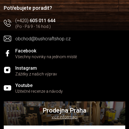
í
Potřebujete poradit?
(+420)
605 011 644
(Po - Pá 9 - 16 hod.)
obchod@bushcraftshop.cz
Facebook
Všechny novinky na jednom místě
Instagram
Zážitky z našich výprav
Youtube
Užitečné recenze a návody
Prodejna Praha
více informací