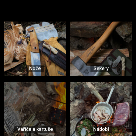
Užijte si to v přírodě
Vybavení, na které spoléháte nejčastěji
Nože
Sekery
Vařiče a kartuše
Nádobí