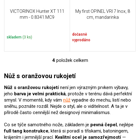
VICTORINOX Hunter XT 111
My first OPINEL VRI 7 Inox, 8
mm - 0.8341.MC9
cm, mandarinka
dočasně
skladem
(3 ks)
vyprodáno
4
položek celkem
O
v
l
Nůž s oranžovou rukojetí
á
d
Nůž s oranžovou rukojetí
není jen výrazným prvkem výbavy,
a
jeho
barva je velmi praktická
, protože v terénu dává perfektní
c
smysl. V momentě, kdy vám
nůž
vypadne do mechu, listí nebo
í
sněhu, poznáte rozdíl. Nejde o styl, ale o viditelnost. A ta je v
p
přírodě často cennější než designový minimalismus.
r
v
Co se týče samotného nože, základem je
pevná čepel
, nejlépe
k
full tang konstrukce
, která si poradí s třískami, batoningem,
y
krájením i jemnější prací.
Kvalitní ocel je samozřejmostí
—
v