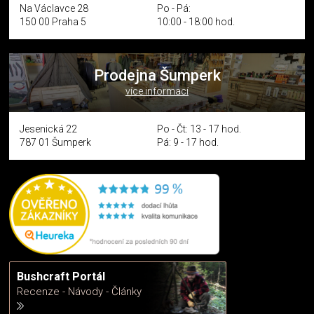
Na Václavce 28
Po - Pá:
150 00 Praha 5
10:00 - 18:00 hod.
Prodejna Šumperk
více informací
Jesenická 22
Po - Čt: 13 - 17 hod.
787 01 Šumperk
Pá: 9 - 17 hod.
Bushcraft Portál
Recenze - Návody - Články