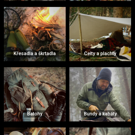
Křesadla a škrtadla
Celty a plachty
Batohy
Bundy a kabáty