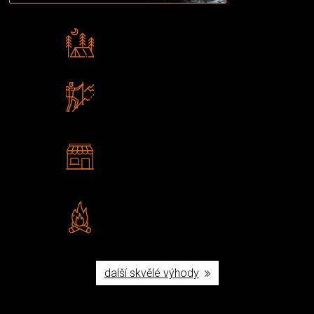
Rádi předáváme zkušenosti
Poradíme vám s výběrem
Zboží sami testujeme
U nás nekoupíte „zajíce v pytli“
2 kamenné prodejny
Navštivte nás v Praze a
Šumperku
Vlastní značka JuBö
Poctivá ruční výroba v ČR
další skvělé výhody