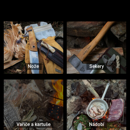
Užijte si to v přírodě
Vybavení, na které spoléháte nejčastěji
Nože
Sekery
Vařiče a kartuše
Nádobí