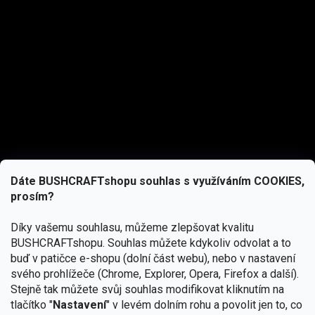
Dáte BUSHCRAFTshopu souhlas s využíváním COOKIES,
prosím?
Díky vašemu souhlasu, můžeme zlepšovat kvalitu
BUSHCRAFTshopu.
Souhlas můžete kdykoliv odvolat a to
buď v patičce e-shopu (dolní část webu), nebo v nastavení
svého prohlížeče (Chrome, Explorer, Opera, Firefox a další).
Stejně tak můžete svůj souhlas modifikovat kliknutím na
tlačítko "
Nastavení
" v levém dolním rohu a povolit jen to, co