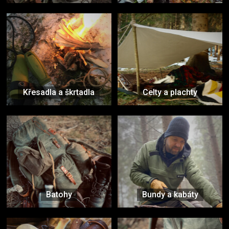
Křesadla a škrtadla
Celty a plachty
Batohy
Bundy a kabáty