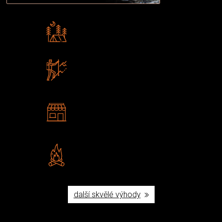
Rádi předáváme zkušenosti
Poradíme vám s výběrem
Zboží sami testujeme
U nás nekoupíte „zajíce v pytli“
2 kamenné prodejny
Navštivte nás v Praze a
Šumperku
Vlastní značka JuBö
Poctivá ruční výroba v ČR
další skvělé výhody