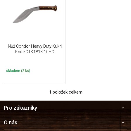
u
i
k
s
t
p
ů
r
o
d
u
Nůž Condor Heavy Duty Kukri
k
Knife CTK1813-10HC
t
ů
skladem
(2 ks)
1
položek celkem
O
v
Z
l
Pro zákazníky
á
á
p
d
a
a
O nás
c
t