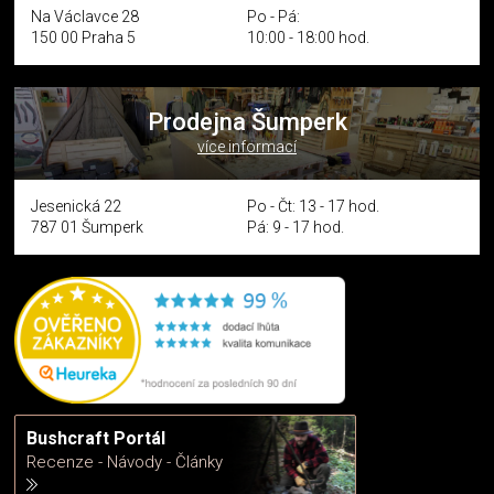
Na Václavce 28
Po - Pá:
150 00 Praha 5
10:00 - 18:00 hod.
Prodejna Šumperk
více informací
Jesenická 22
Po - Čt: 13 - 17 hod.
787 01 Šumperk
Pá: 9 - 17 hod.
Bushcraft Portál
Recenze - Návody - Články