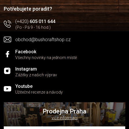
í
í
p
Potřebujete poradit?
r
v
(+420)
605 011 644
k
(Po - Pá 9 - 16 hod.)
y
v
obchod@bushcraftshop.cz
ý
p
i
Facebook
s
Všechny novinky na jednom místě
u
Instagram
Zážitky z našich výprav
Youtube
Užitečné recenze a návody
Prodejna Praha
více informací