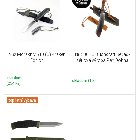
p
u
i
k
s
t
p
ů
r
o
d
u
Nůž Morakniv 510 (C) Kraken
Nůž JUBÖ Bushcraft Sekáč -
k
Edition
sériová výroba Petr Dohnal
t
ů
skladem
skladem
(1 ks)
(254 ks)
top letní výbava