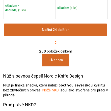
skladem -
skladem
(8 ks)
doprodej
(1 ks)
Načíst 24 dalších
S
t
r
O
á
250
položek celkem
v
n
l
k
Nahoru
á
o
d
v
a
á
c
Nůž s pevnou čepelí Nordic Knife Design
n
í
í
p
NKD je finská značka, která nabízí
poctivou severskou kvalitu
r
bez zbytečných příkras.
Nože NKD
jsou jako stvořené pro práci v
v
přírodě.
k
y
Proč právě NKD?
v