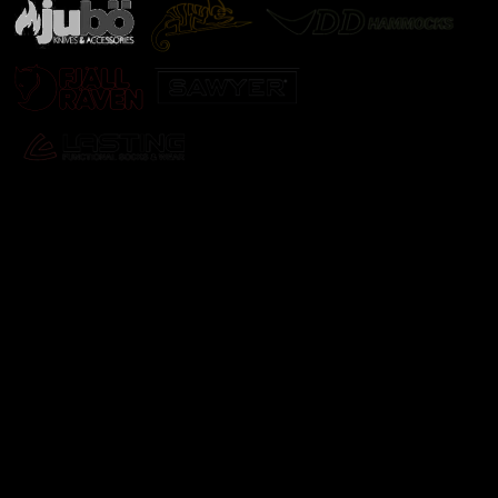
Odebírat newsletter
Vložte svůj e-mail a my vám budeme zasílat informace o
nových produktech na našem e-shopu.
E-mail
Vložením e-mailu souhlasíte s
podmínkami ochrany
osobních údajů