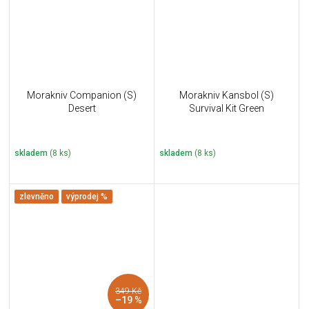
Morakniv Companion (S)
Morakniv Kansbol (S)
Desert
Survival Kit Green
skladem
(8 ks)
skladem
(8 ks)
zlevněno
výprodej %
349 Kč
–19 %