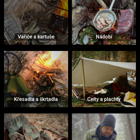
Vařiče a kartuše
Nádobí
Křesadla a škrtadla
Celty a plachty