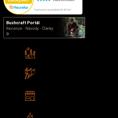
Bushcraft Portál
Recenze - Návody - Články
Rádi předáváme zkušenosti
Poradíme vám s výběrem
Zboží sami testujeme
U nás nekoupíte „zajíce v pytli“
2 kamenné prodejny
Navštivte nás v Praze a
Šumperku
Vlastní značka JuBö