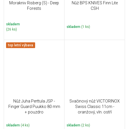
Morakniv Risberg (S) - Deep
Nůž BPS KNIVES Finn Lite
Forests
CSH
skladem
skladem
(1 ks)
(26 ks)
top letní výbava
Nůž Juha Perttula JSP -
Svačinový nůž VICTORINOX
Finger Guard Puukko 80 mm
Swiss Classic 11cm -
+ pouzdro
oranžový, vln. ostří
skladem
(4 ks)
skladem
(2 ks)