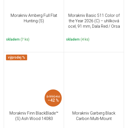
Morakniv Amberg Full Flat
Morakniv Basic 511 Color of
Hunting (S)
the Year 2026 (C) – uhlíková
ocel, 91 mm, Dala Red / Orsa
Sandstone
skladem
(7 ks)
skladem
(4 ks)
výprodej %
3 990 Kč
–42 %
Morakniv Finn BlackBlade™
Morakniv Garberg Black
(S) Ash Wood 14083
Carbon Multi-Mount