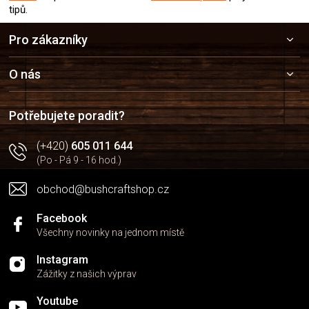
tipů.
Z
Pro zákazníky
á
p
a
O nás
t
í
Potřebujete poradit?
(+420)
605 011 644
(Po - Pá 9 - 16 hod.)
obchod@bushcraftshop.cz
Facebook
Všechny novinky na jednom místě
Instagram
Zážitky z našich výprav
Youtube