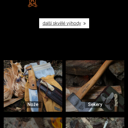
Poctivá ruční výroba v ČR
další skvělé výhody
Užijte si to v přírodě
Vybavení, na které spoléháte nejčastěji
Nože
Sekery