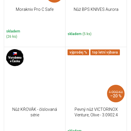
Morakniv Pro C Safe
Nůž BPS KNIVES Aurora
skladem
skladem
(5 ks)
(26 ks)
výprodej %
top letní výbava
1 990 Kč
–20 %
Nůž KŘOVÁK - číslovaná
Pevný nůž VICTORINOX
série
Venture, Olive - 3.0902.4