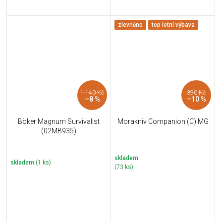
zlevněno
top letní výbava
1 140 Kč
390 Kč
–8 %
–10 %
Böker Magnum Survivalist
Morakniv Companion (C) MG
(02MB935)
skladem
skladem
(1 ks)
(73 ks)