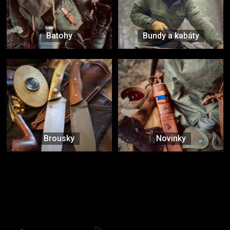
Batohy
Bundy a kabáty
Brousky
Novinky
Značky ověřené samotnou přírodou
další značky