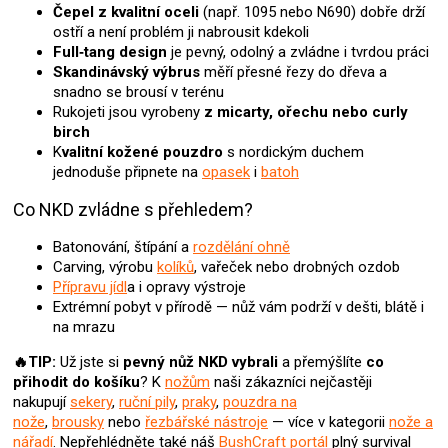
ý
Čepel z kvalitní oceli
(např. 1095 nebo N690) dobře drží
p
ostří a není problém ji nabrousit kdekoli
i
Full‑tang design
je pevný, odolný a zvládne i tvrdou práci
s
Skandinávský výbrus
měří přesné řezy do dřeva a
u
snadno se brousí v terénu
Rukojeti jsou vyrobeny
z micarty, ořechu nebo curly
birch
K
valitní kožené pouzdro
s nordickým duchem
jednoduše připnete na
opasek
i
batoh
Co NKD zvládne s přehledem?
Batonování, štípání a
rozdělání ohně
Carving, výrobu
kolíků
, vařeček nebo drobných ozdob
Přípravu jídl
a i opravy výstroje
Extrémní pobyt v přírodě — nůž vám podrží v dešti, blátě i
na mrazu
🔥TIP:
Už jste si
pevný nůž
NKD
vybrali
a přemýšlíte
co
přihodit do košíku
? K
nožům
naši zákazníci nejčastěji
nakupují
sekery
,
ruční pily
,
praky
,
pouzdra na
nože
,
brousky
nebo
řezbářské nástroje
— více v kategorii
nože a
nářadí
.
Nepřehlédněte také náš
BushCraft portál
plný survival