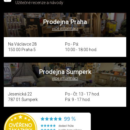
Užitečné recenze a návody
Prodejna Praha
více informací
Na Václavce 28
Po - Pá:
150 00 Praha 5
10:00 - 18:00 hod.
Prodejna Šumperk
více informací
Jesenická 22
Po - Čt: 13 - 17 hod.
787 01 Šumperk
Pá: 9 - 17 hod.