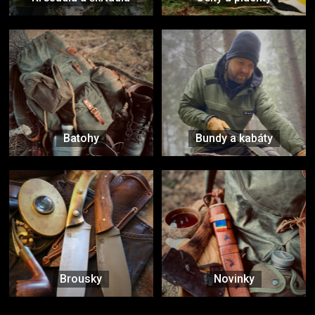
Batohy
Bundy a kabáty
Brousky
Novinky