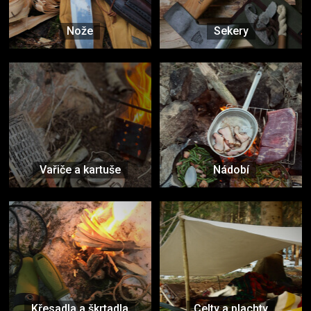
Nože
Sekery
Vařiče a kartuše
Nádobí
Křesadla a škrtadla
Celty a plachty