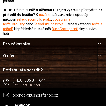
přírodě.
🔥TIP:
Už jste si
nůž s růžovou rukojetí
vybrali
a přemýšlíte
co
přihodit do košíku
? K
nožům
naši zákazníci nejčastěji
nakupují
sekery
,
ruční pily
,
praky
,
pouzdra na
nože
,
brousky
nebo
řezbářské nástroje
— více v kategorii
nože a
nářadí
.
Nepřehlédněte také náš
BushCraft portál
plný survival
tipů.
Z
Pro zákazníky
á
p
a
O nás
t
í
Potřebujete poradit?
(+420)
605 011 644
(Po - Pá 9 - 16 hod.)
obchod@bushcraftshop.cz
Facebook