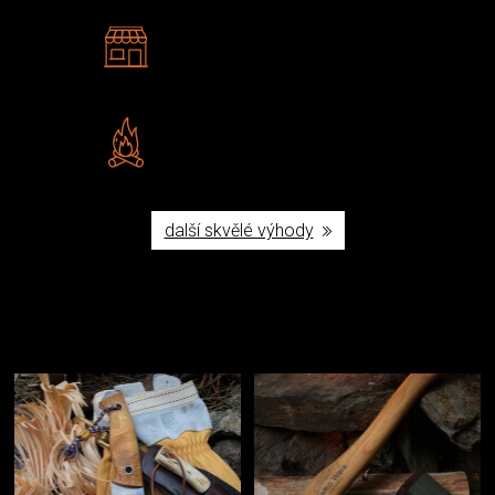
2 kamenné prodejny
Navštivte nás v Praze a
Šumperku
Vlastní značka JuBö
Poctivá ruční výroba v ČR
další skvělé výhody
Užijte si to v přírodě
Vybavení, na které spoléháte nejčastěji