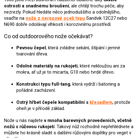
p
ostrosti a snadnému broušení
, ale chtějí trochu péče, aby
r
nezrezly. Pokud hledáte něco jednoduššího a odolnějšího,
v
vsaďte na
nože z nerezové oceli typu
Sandvik 12C27 nebo
k
N690 dobře odolávají vlhkosti i korozivnímu prostředí.
y
v
Co od outdoorového nože očekávat?
ý
p
Pevnou čepel
, která zvládne sekání, štípání i jemné
i
tvarování dřeva.
s
u
Odolné materiály na rukojeti
, které nekloužou ani za
mokra, ať už je to micarta, G10 nebo tvrdé dřevo.
Konstrukci typu full-tang
, která vydrží i batoning a
pořádné zacházení.
Ostrý hřbet čepele kompatibilní s
křesadlem
, protože
oheň je v přírodě základ.
Nože u nás najdete
v mnoha barevných provedeních, včetně
nožů s růžovou rukojetí
. Takový nůž rozhodně nepřehlédnete a
můžete ho krásně sladit s dalšími růžovými doplňky pro veget v