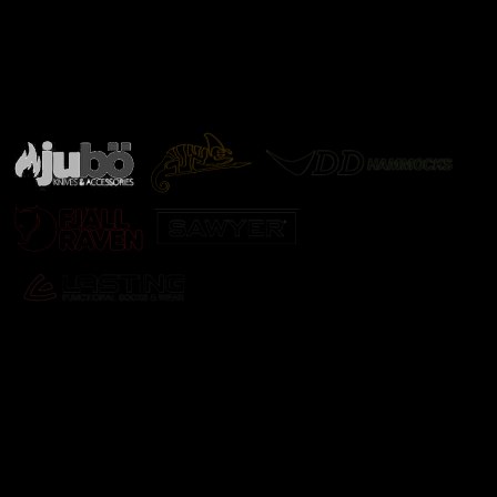
Značky ověřené samotnou přírodou
další značky
Odebírat newsletter
Vložte svůj e-mail a my vám budeme zasílat informace o
nových produktech na našem e-shopu.