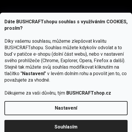
Dáte BUSHCRAFTshopu souhlas s využíváním COOKIES,
prosím?
Díky vašemu souhlasu, můžeme zlepšovat kvalitu
BUSHCRAFTshopu.
Souhlas můžete kdykoliv odvolat a to
buď v patičce e-shopu (dolní část webu), nebo v nastavení
svého prohlížeče (Chrome, Explorer, Opera, Firefox a další).
Stejně tak můžete svůj souhlas modifikovat kliknutím na
tlačítko "
Nastavení
" v levém dolním rohu a povolit jen to, co
Přihlásit se
považujete za vhodné.
Vložením e-mailu souhlasíte s
Děkujeme za vaši důvěru, tým
BUSHCRAFTshop.cz
podmínkami ochrany osobních údajů
Nastavení
Od 27.7. - 7.8. bude prodejna v Praze uzavřena.
Copyright 2026
BUSHCRAFTshop.cz
. Všechna práva
🏕️ Kupte do 12. 8. jakýkoliv produkt JuBö a
vyhrazena.
Upravit nastavení cookies
zapojte se do slosování o kurz s
Souhlasím
Krakenem.
VYBRAT JuBö »