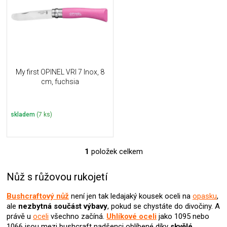
i
k
s
t
p
ů
r
o
d
u
My first OPINEL VRI 7 Inox, 8
k
cm, fuchsia
t
ů
skladem
(7 ks)
1
položek celkem
O
v
l
Nůž s růžovou rukojetí
á
d
Bushcraftový nůž
není jen tak ledajaký kousek oceli na
opasku
,
a
ale
nezbytná součást výbavy
, pokud se chystáte do divočiny. A
c
právě u
oceli
všechno začíná.
Uhlíkové oceli
jako 1095 nebo
í
1066 jsou mezi bushcraft nadšenci oblíbené díky
skvělé