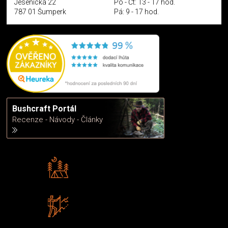
Jesenická 22
Po - Čt: 13 - 17 hod.
787 01 Šumperk
Pá: 9 - 17 hod.
Bushcraft Portál
Recenze - Návody - Články
Rádi předáváme zkušenosti
Poradíme vám s výběrem
Zboží sami testujeme
U nás nekoupíte „zajíce v pytli“