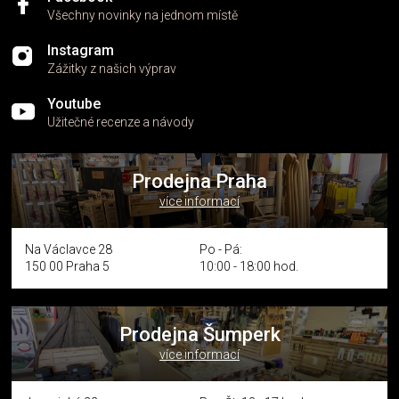
Všechny novinky na jednom místě
Instagram
Zážitky z našich výprav
Youtube
Užitečné recenze a návody
Prodejna Praha
více informací
Na Václavce 28
Po - Pá:
150 00 Praha 5
10:00 - 18:00 hod.
Prodejna Šumperk
více informací