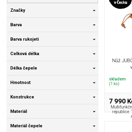
p
i
n
r
s
n
Značky
o
p
í
d
r
p
Barva
u
o
a
k
d
n
Barva rukojeti
t
u
e
ů
k
l
Celková délka
t
Nůž JUBÖ
ů
Délka čepele
skladem
Hmotnost
(1 ks)
Konstrukce
7 990 K
Multifunkč
Materiál
republice.
Materiál čepele