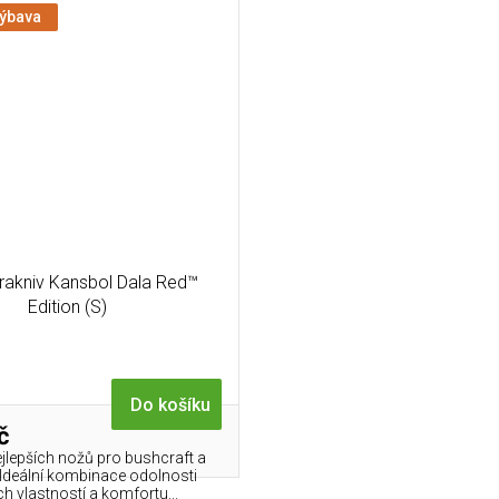
výbava
akniv Kansbol Dala Red™
Edition (S)
Do košíku
č
ejlepších nožů pro bushcraft a
. Ideální kombinace odolnosti
h vlastností a komfortu...