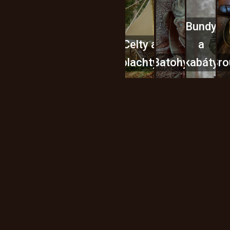
Bundy
Celty a
a
plachty
Batohy
kabáty
Bro
Instagram
h produktech na našem e-
údajů