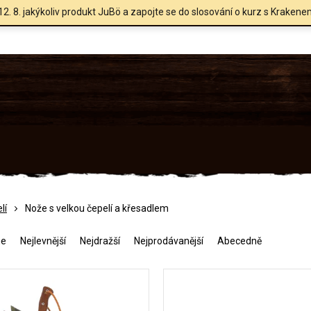
12. 8. jakýkoliv produkt JuBö a zapojte se do slosování o kurz s Krakene
lí
Nože s velkou čepelí a křesadlem
me
Nejlevnější
Nejdražší
Nejprodávanější
Abecedně