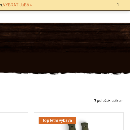
m.
VYBRAT JuBö »
7
položek celkem
top letní výbava