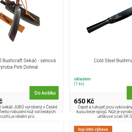
 Bushcraft Sekáč - sériová
Cold Steel Bushm
výroba Petr Dohnal
skladem
(1 ks)
Do košíku
č
650 Kč
ní sekáč JUBÖ vyrobený v České
Čepel a rukojeť jsou vykován
 Tento robustní nůž od českých
kusu beze spojů. Nůž je vyro
nožířů je ideální pro...
uhlíkové oceli SK-
top letní výbava