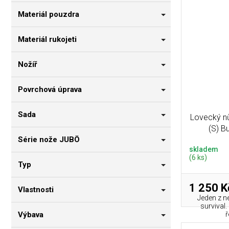
Materiál pouzdra
Materiál rukojeti
Nožíř
Povrchová úprava
Sada
Lovecký nů
(S) B
Série nože JUBÖ
skladem
(6 ks)
Typ
1 250 K
Vlastnosti
Jeden z ne
survival
Výbava
ř