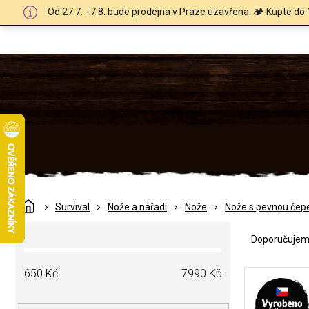
Přejít
Od 27.7. - 7.8. bude prodejna v Praze uzavřena. 🏕️ Kupte do 
na
obsah
Domů
Survival
Nože a nářadí
Nože
Nože s pevnou čepe
Ř
P
a
Doporučuje
o
z
s
e
V
t
650
Kč
7990
Kč
n
ý
r
í
p
a