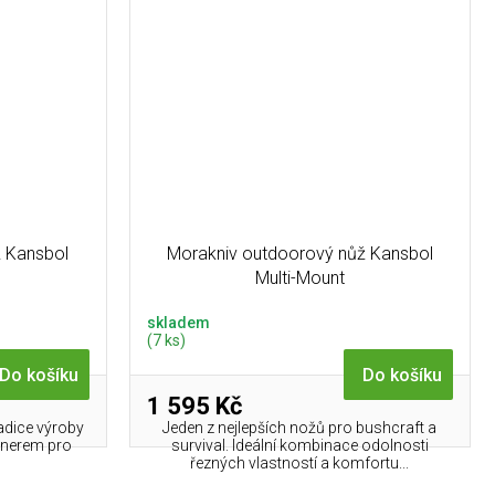
ž Kansbol
Morakniv outdoorový nůž Kansbol
Multi-Mount
skladem
(7 ks)
Do košíku
Do košíku
1 595 Kč
radice výroby
Jeden z nejlepších nožů pro bushcraft a
rtnerem pro
survival. Ideální kombinace odolnosti
řezných vlastností a komfortu...