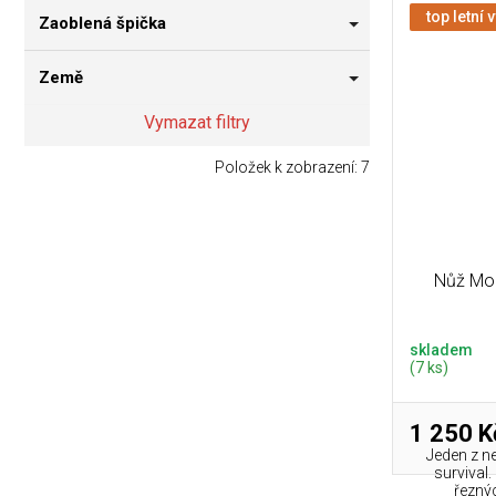
top letní 
Zaoblená špička
Země
Vymazat filtry
Položek k zobrazení:
7
Nůž Mor
skladem
(7 ks)
1 250 K
Jeden z n
survival
řeznýc