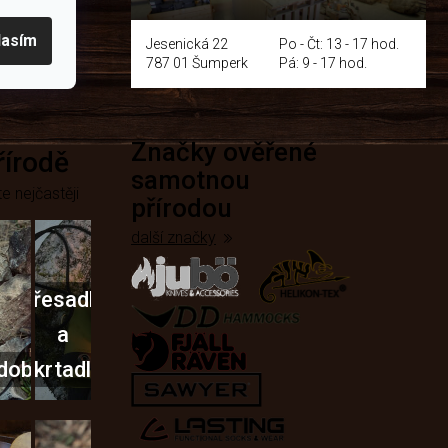
y
lasím
Jesenická 22
Po - Čt: 13 - 17 hod.
787 01 Šumperk
Pá: 9 - 17 hod.
Značky ověřené
přírodě
samotnou
e nejčastěji
přírodou
další značky
Křesadla
a
dobí
škrtadla