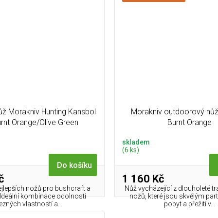
ž Morakniv Hunting Kansbol
Morakniv outdoorový nů
urnt Orange/Olive Green
Burnt Orange
skladem
(6 ks)
Do košíku
č
1 160 Kč
jlepších nožů pro bushcraft a
Nůž vycházející z dlouholeté t
. Ideální kombinace odolnosti
nožů, které jsou skvělým pa
ezných vlastností a...
pobyt a přežití v...