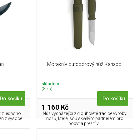
an
Morakniv outdoorový nůž Kansbol
skladem
(8 ks)
Do košíku
Do košíku
1 160 Kč
y z jednoho
Nůž vycházející z dlouholeté tradice výroby
ben z vysoce
nožů, které jsou skvělým partnerem pro
5
pobyt a přežití v...