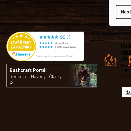
Nast
Rád
pře
zku
Por
vám
Bushcraft Portál
výb
Recenze - Návody - Články
da