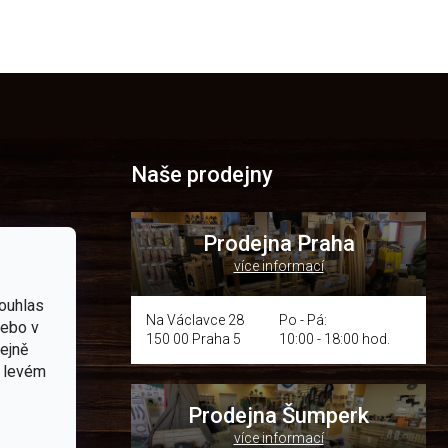
Naše prodejny
Prodejna Praha
více informací
p.cz
ouhlas
Na Václavce 28
Po - Pá:
nebo v
150 00 Praha 5
10:00 - 18:00 hod.
om místě
tejně
v levém
Prodejna Šumperk
více informací