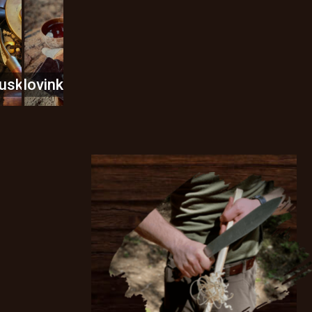
usky
Novinky