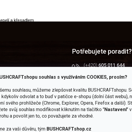
O
v
čepelí a křesadlem
l
á
d
a
c
í
Potřebujete poradit?
p
r
(+420)
605 011 644
v
(Po - Pá 9 - 16 hod.)
k
USHCRAFTshopu souhlas s využíváním COOKIES, prosím?
y
v
 — JuBö
obchod@bushcraftsho
ý
ašemu souhlasu, můžeme zlepšovat kvalitu BUSHCRAFTshopu.
S
kendy
p
Facebook
kdykoliv odvolat a to buď v patičce e-shopu (dolní část webu), 
i
rtál
Všechny novinky na jedn
ní svého prohlížeče (Chrome, Explorer, Opera, Firefox a další). S
s
ete svůj souhlas modifikovat kliknutím na tlačítko "
Nastavení
" 
chodu
u
Instagram
rohu a povolit jen to, co považujete za vhodné.
Zážitky z našich výprav
me za vaši důvěru, tým
BUSHCRAFTshop.cz
Youtube