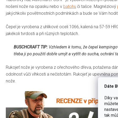
nošení nože na opasku nebo v
batohu
či tašce.
Magnéziový
jakýchkoliv povětrnostních podmínkách a bude se Vám hodit př
Čepel je vyrobena z uhlíkové oceli 1066, kalená na 57-59 HR
jakékoli tvrdosti a při různých teplotách.
BUSCHCRAFT TIP:
Vzhledem k tomu, že čepel kemping
třeba ji po použití dobře umýt a vytřít do sucha, ochrání t
Rukojeť nože je vyrobena z ořechového dřeva, potažena dá
odolnost vůči vlhkosti a nečistotám.
Rukojeť je upevněna pom
nože.
Dáte B
Díky v
můžete 
nastave
tak můž