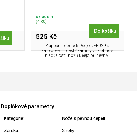
skladem
(4 ks)
Do košíku
525 Kč
šíku
Kapesní brousek Deejo DEE029 s
karbidovými destičkami rychle obnoví
hladké ostří nožů Deejo při pevně...
Doplňkové parametry
Kategorie
:
Nože s pevnou čepelí
Záruka
:
2 roky