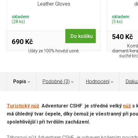
Leather Gloves
d
skladem
skladem
(28 ks)
(5 ks)
540 Kč
Do košíku
690 Kč
Komb
Ušity ze 100% hovězí usně.
diamant/ker
suché brou
Popis
Podobné (3)
Hodnocení
Disku
Turistický nůž
Adventurer CSHF
je středně velký
nůž
s 
má úhledný tvar čepele, díky čemuž je všestranný při použi
spolehlivější i při tvrdším zacházení.
Táborový nůž
Adventurer CSHF
je vybaven koženým pouzdr