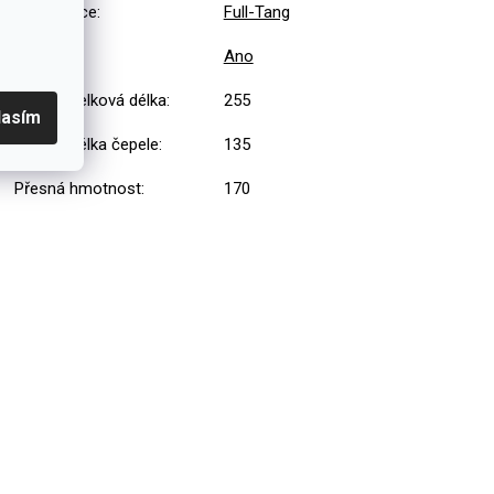
Konstrukce
:
Full-Tang
Sada
:
Ano
Přesná celková délka
:
255
lasím
Přesná délka čepele
:
135
Přesná hmotnost
:
170