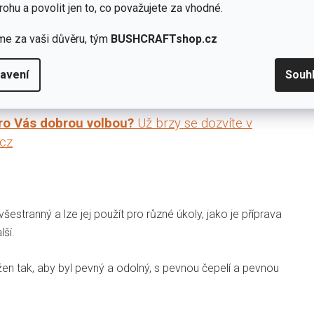
rohu a povolit jen to, co považujete za vhodné.
me za vaši důvěru, tým
BUSHCRAFTshop.cz
avení
Souh
pro Vás dobrou volbou?
Už brzy se dozvíte v
cz
stranný a lze jej použít pro různé úkoly, jako je příprava
lší.
en tak, aby byl pevný a odolný, s pevnou čepelí a pevnou