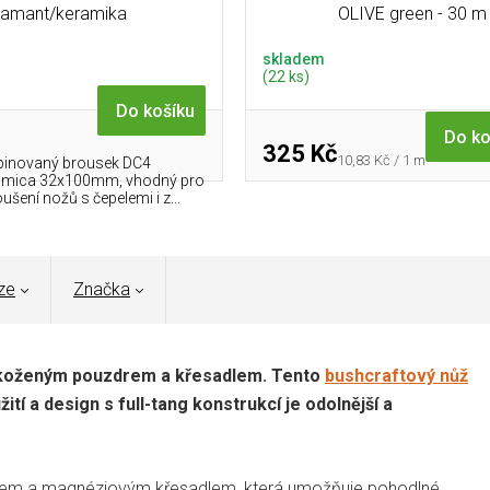
iamant/keramika
OLIVE green - 30 m
skladem
(22 ks)
Do košíku
Do ko
325 Kč
Měrná
10,83 Kč / 1 m
inovaný brousek DC4
cena:
amica 32x100mm, vhodný pro
šení nožů s čepelemi i z...
ze
Značka
koženým pouzdrem a křesadlem. Tento
bushcraftový nůž
tí a design s full-tang konstrukcí je odolnější a
em a magnéziovým křesadlem, která umožňuje pohodlné