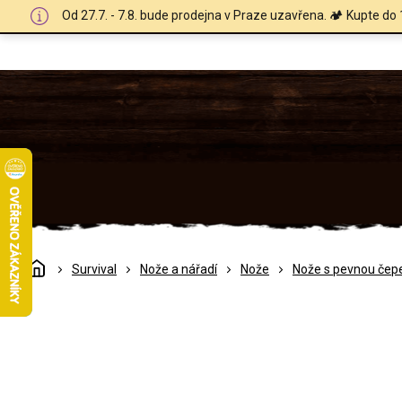
Přejít
Od 27.7. - 7.8. bude prodejna v Praze uzavřena. 🏕️ Kupte do 
na
obsah
Domů
Survival
Nože a nářadí
Nože
Nože s pevnou čepe