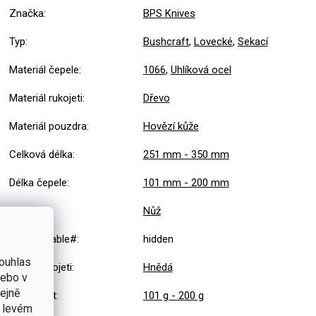
Značka
:
BPS Knives
Typ
:
Bushcraft
,
Lovecké
,
Sekací
Materiál čepele
:
1066
,
Uhlíková ocel
Materiál rukojeti
:
Dřevo
Materiál pouzdra
:
Hovězí kůže
Celková délka
:
251 mm - 350 mm
Délka čepele
:
101 mm - 200 mm
Výbava
:
Nůž
#sizes_table#
:
hidden
ouhlas
Barva rukojeti
:
Hnědá
nebo v
tejně
Hmotnost
:
101 g - 200 g
v levém