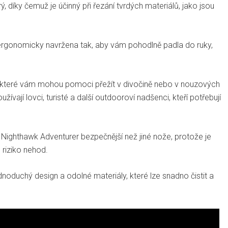
 díky čemuž je účinný při řezání tvrdých materiálů, jako jsou
ergonomicky navržena tak, aby vám pohodlně padla do ruky,
, které vám mohou pomoci přežít v divočině nebo v nouzových
vají lovci, turisté a další outdooroví nadšenci, kteří potřebují
Nighthawk Adventurer bezpečnější než jiné nože, protože je
 riziko nehod.
noduchý design a odolné materiály, které lze snadno čistit a