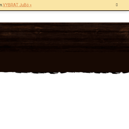
m.
VYBRAT JuBö »