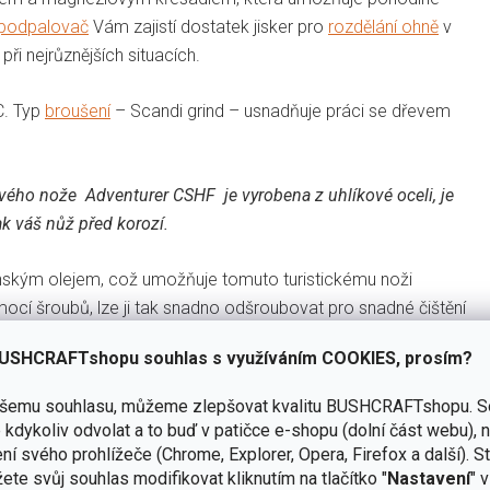
podpalovač
Vám zajistí dostatek jisker pro
rozdělání ohně
v
i nejrůznějších situacích.
C.
Typ
broušení
– Scandi grind – usnadňuje práci se dřevem
ového nože
Adventurer CSHF
je vyrobena z uhlíkové oceli, je
ak váš nůž před korozí.
nským olejem, což umožňuje tomuto turistickému noži
ocí šroubů, lze ji tak snadno odšroubovat pro snadné čištění
USHCRAFTshopu souhlas s využíváním COOKIES, prosím?
ašemu souhlasu, můžeme zlepšovat kvalitu BUSHCRAFTshopu.
S
kdykoliv odvolat a to buď v patičce e-shopu (dolní část webu), 
ní svého prohlížeče (Chrome, Explorer, Opera, Firefox a další). S
ete svůj souhlas modifikovat kliknutím na tlačítko "
Nastavení
" 