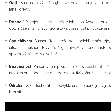
Ostří:
Bushcraftový nůž Nighthawk Adventurer je velmi ostrý,
lana i dřevo.
Pohodlí:
Rukojeť
bushcraft nože
Nighthawk Adventurer je 
což může snížit únavu ruky a zvýšit přesnost při používání.
Spolehlivost:
Bushcraftové nože jsou spolehlivé nástroje
situacích. Bushcraftový nůž Nighthawk Adventurer často použí
spolehlivý nástroj v divočině.
Bezpečnost:
Při správném použití může být
bushcraft
nůž 
navržen pro specifické outdoorové aktivity, čímž se snižuje
Údržba:
Nože Bushcraft se obvykle snadno udržují, mají jed
brousit.