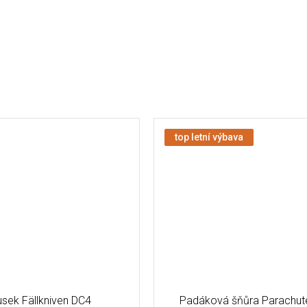
top letní výbava
sek Fällkniven DC4
Padáková šňůra Parachut