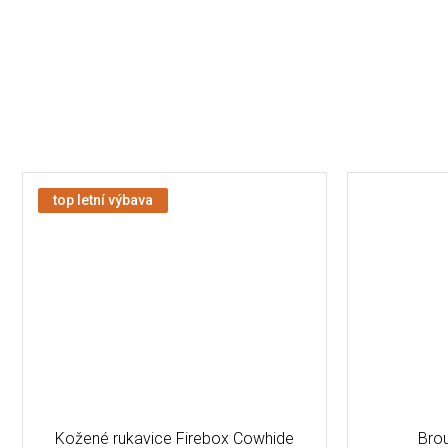
top letní výbava
Kožené rukavice Firebox Cowhide
Brou