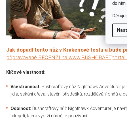
dolním 
Děkuje
Nast
Jak dopadl tento nůž v Krakenově testu a bude 
připravované RECENZI na www.BUSHCRAFTportal.
Klíčové vlastnosti:
Všestrannost:
Bushcraftový nůž Nighthawk Adventurer je vše
jídla, sekání dřeva, stavění přístřešků, rozdělávání ohňů a da
Odolnost:
Bushcraftový nůž Nighthawk Adventurer je navrž
rukojetí, která vydrží náročné používání.