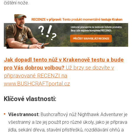
čištění nože.
Jak dopadl tento nůž v Krakenově testu a bude
pro Vás dobrou volbou?
Už brzy se dozvíte v
připravované RECENZI na
www.BUSHCRAFTportal.cz
Klíčové vlastnosti:
Všestrannost:
Bushcraftový nůž Nighthawk Adventurer je
všestranný a lze jej použít pro různé úkoly, jako je příprava
jídla, sekání dřeva, stavění přístřešků, rozdělávání ohňů a