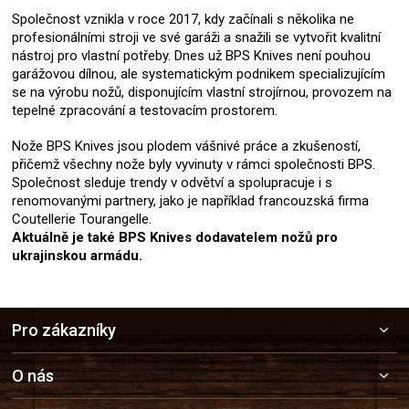
Společnost vznikla v roce 2017, kdy začínali s několika ne
profesionálními stroji ve své garáži a snažili se vytvořit kvalitní
nástroj pro vlastní potřeby. Dnes už BPS Knives není pouhou
garážovou dílnou, ale systematickým podnikem specializujícím
se na výrobu nožů, disponujícím vlastní strojírnou, provozem na
tepelné zpracování a testovacím prostorem.
Nože BPS Knives jsou plodem vášnivé práce a zkušeností,
přičemž všechny nože byly vyvinuty v rámci společnosti BPS.
Společnost sleduje trendy v odvětví a spolupracuje i s
renomovanými partnery, jako je například francouzská firma
Coutellerie Tourangelle.
Aktuálně je také BPS Knives dodavatelem nožů pro
ukrajinskou armádu.
Z
Pro zákazníky
á
p
a
O nás
t