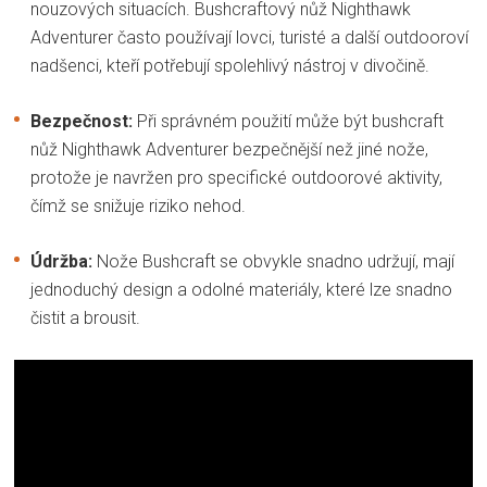
nouzových situacích. Bushcraftový nůž Nighthawk
Adventurer často používají lovci, turisté a další outdooroví
nadšenci, kteří potřebují spolehlivý nástroj v divočině.
Bezpečnost:
Při správném použití může být bushcraft
nůž Nighthawk Adventurer bezpečnější než jiné nože,
protože je navržen pro specifické outdoorové aktivity,
čímž se snižuje riziko nehod.
Údržba:
Nože Bushcraft se obvykle snadno udržují, mají
jednoduchý design a odolné materiály, které lze snadno
čistit a brousit.