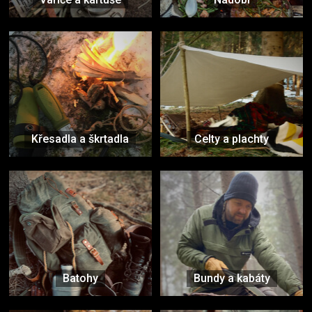
Křesadla a škrtadla
Celty a plachty
Batohy
Bundy a kabáty