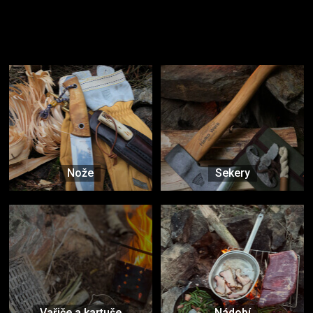
Užijte si to v přírodě
Vybavení, na které spoléháte nejčastěji
Nože
Sekery
Vařiče a kartuše
Nádobí