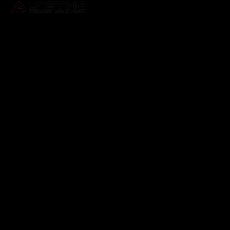
Odebírat newsletter
Vložte svůj e-mail a my vám budeme zasílat informace o
nových produktech na našem e-shopu.
E-mail
Vložením e-mailu souhlasíte s
podmínkami ochrany
osobních údajů
Přihlásit se