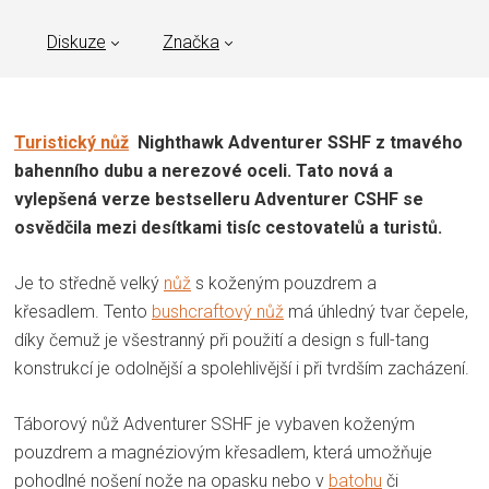
Diskuze
Značka
Turistický nůž
Nighthawk Adventurer SSHF
z tmavého
bahenního dubu a nerezové oceli.
Tato nová a
vylepšená verze bestselleru Adventurer CSHF se
osvědčila mezi desítkami tisíc cestovatelů a turistů.
Je to středně velký
nůž
s koženým pouzdrem a
křesadlem. Tento
bushcraftový nůž
má úhledný tvar čepele,
díky čemuž je všestranný při použití a design s full-tang
konstrukcí je odolnější a spolehlivější i při tvrdším zacházení.
Táborový nůž
Adventurer SSHF
je vybaven koženým
pouzdrem a magnéziovým křesadlem, která umožňuje
pohodlné nošení nože na opasku nebo v
batohu
či