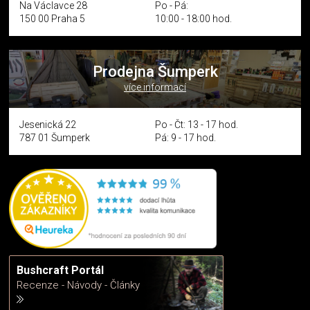
Na Václavce 28
Po - Pá:
150 00 Praha 5
10:00 - 18:00 hod.
Prodejna Šumperk
více informací
Jesenická 22
Po - Čt: 13 - 17 hod.
787 01 Šumperk
Pá: 9 - 17 hod.
Bushcraft Portál
Recenze - Návody - Články