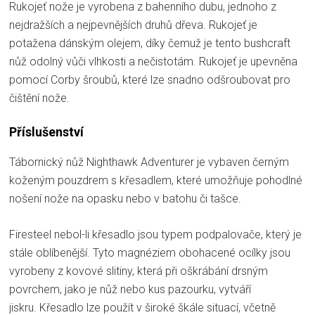
Rukojeť nože je vyrobena z bahenního dubu, jednoho z
nejdražších a nejpevnějších druhů dřeva. Rukojeť je
potažena dánským olejem, díky čemuž je tento bushcraft
nůž odolný vůči vlhkosti a nečistotám. Rukojeť je upevněna
pomocí Corby šroubů, které lze snadno odšroubovat pro
čištění nože.
Příslušenství
Tábornický nůž Nighthawk Adventurer je vybaven černým
koženým pouzdrem s křesadlem, které umožňuje pohodlné
nošení nože na opasku nebo v batohu či tašce.
Firesteel nebol-li křesadlo jsou typem podpalovače, který je
stále oblíbenější. Tyto magnéziem obohacené ocílky jsou
vyrobeny z kovové slitiny, která při oškrábání drsným
povrchem, jako je nůž nebo kus pazourku, vytváří
jiskru. Křesadlo lze použít v široké škále situací, včetně