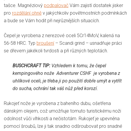
tašce.
Magnéziový
podpalovač
Vám zajistí dostatek jisker
pro
rozdělání ohně
v jakýchkoliv povětrnostních podmínkách
a bude se Vám hodit při nejrůznějších situacích.
Čepel je vyrobena z nerezové oceli 5Cr14MoV, kalená na
56-58 HRC.
Typ
broušení
– Scandi grind – usnadňuje práci
se dřevem jakékoli tvrdosti a při různých teplotách.
BUSCHCRAFT TIP:
Vzhledem k tomu, že čepel
kempingového nože
Adventurer CSHF
je vyrobena z
uhlíkové oceli, je třeba ji po použití dobře umýt a vytřít
do sucha, ochrání tak váš nůž před korozí.
Rukojeť nože je vyrobena z baheního dubu, ošetřena
dánským olejem, což umožňuje tomuto turistickému noži
odolnost vůči vlhkosti a nečistotám.
Rukojeť je upevněna
pomocí šroubů, lze ji tak snadno odšroubovat pro snadné