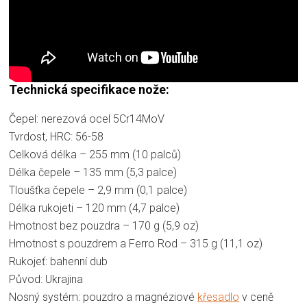
Technická specifikace nože:
Čepel: nerezová ocel 5Cr14MoV
Tvrdost, HRC: 56-58
Celková délka – 255 mm (10 palců)
Délka čepele – 135 mm (5,3 palce)
Tloušťka čepele – 2,9 mm (0,1 palce)
Délka rukojeti – 120 mm (4,7 palce)
Hmotnost bez pouzdra – 170 g (5,9 oz)
Hmotnost s pouzdrem a Ferro Rod – 315 g (11,1 oz)
Rukojeť: bahenní dub
Původ: Ukrajina
Nosný systém: pouzdro a magnéziové
křesadlo
v ceně