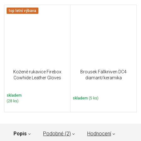
top letní výbava
Kožené rukavice Firebox
Brousek Fällkniven DC4
Cowhide Leather Gloves
diamant/keramika
skladem
skladem
(5 ks)
(28 ks)
Popis
Podobné (2)
Hodnocení