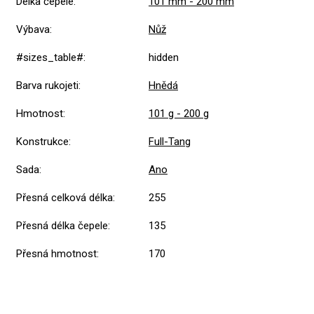
Délka čepele
:
101 mm - 200 mm
Výbava
:
Nůž
#sizes_table#
:
hidden
Barva rukojeti
:
Hnědá
Hmotnost
:
101 g - 200 g
Konstrukce
:
Full-Tang
Sada
:
Ano
Přesná celková délka
:
255
Přesná délka čepele
:
135
Přesná hmotnost
:
170