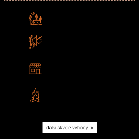
Rádi předáváme zkušenosti
Poradíme vám s výběrem
Zboží sami testujeme
U nás nekoupíte „zajíce v pytli“
2 kamenné prodejny
Navštivte nás v Praze a
Šumperku
Vlastní značka JuBö
Poctivá ruční výroba v ČR
další skvělé výhody