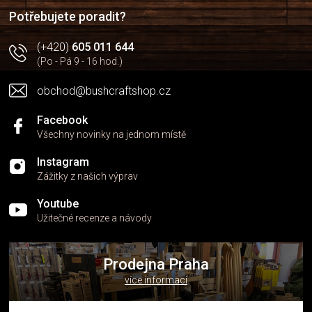
í
Potřebujete poradit?
(+420)
605 011 644
(Po - Pá 9 - 16 hod.)
obchod@bushcraftshop.cz
Facebook
Všechny novinky na jednom místě
Instagram
Zážitky z našich výprav
Youtube
Užitečné recenze a návody
Prodejna Praha
více informací