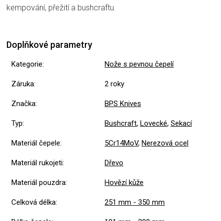
kempování, přežití a bushcraftu.
Doplňkové parametry
Kategorie
:
Nože s pevnou čepelí
Záruka
:
2 roky
Značka
:
BPS Knives
Typ
:
Bushcraft
,
Lovecké
,
Sekací
Materiál čepele
:
5Cr14MoV
,
Nerezová ocel
Materiál rukojeti
:
Dřevo
Materiál pouzdra
:
Hovězí kůže
Celková délka
:
251 mm - 350 mm