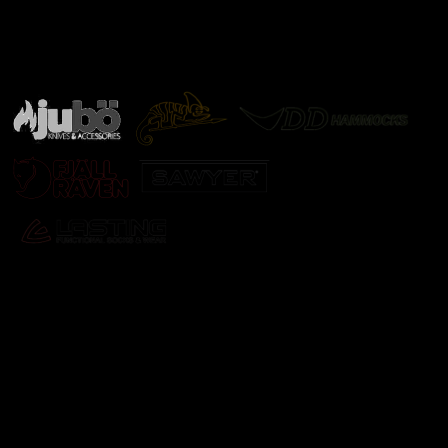
Značky ověřené samotnou přírodou
další značky
Odebírat newsletter
Vložte svůj e-mail a my vám budeme zasílat informace o
nových produktech na našem e-shopu.