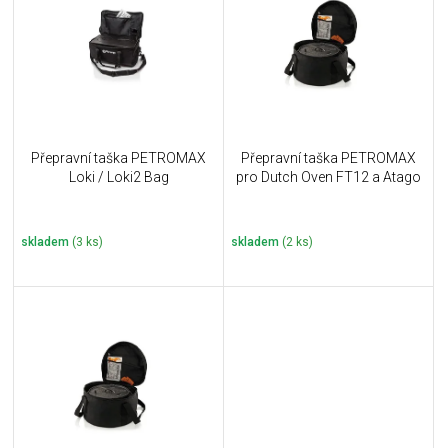
u
i
k
s
t
p
ů
r
o
d
u
Přepravní taška PETROMAX
Přepravní taška PETROMAX
k
Loki / Loki2 Bag
pro Dutch Oven FT12 a Atago
t
ů
skladem
(3 ks)
skladem
(2 ks)