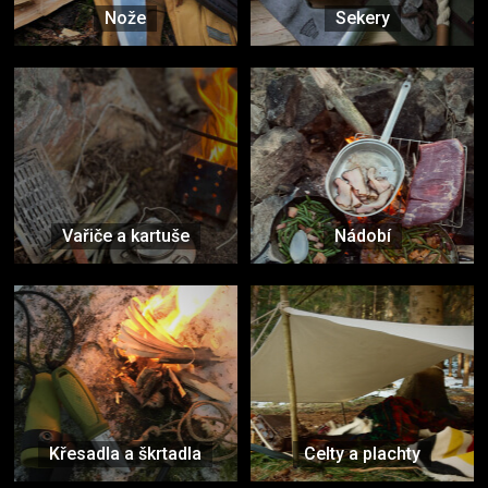
Nože
Sekery
Vařiče a kartuše
Nádobí
Křesadla a škrtadla
Celty a plachty