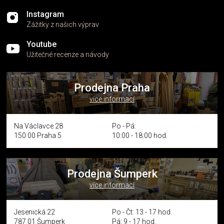
Instagram
Zážitky z našich výprav
Youtube
Užitečné recenze a návody
Prodejna Praha
více informací
Na Václavce 28
Po - Pá:
150 00 Praha 5
10:00 - 18:00 hod.
Prodejna Šumperk
více informací
Jesenická 22
Po - Čt: 13 - 17 hod.
787 01 Šumperk
Pá: 9 - 17 hod.