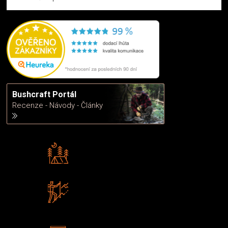
Bushcraft Portál
Recenze - Návody - Články
Rádi předáváme zkušenosti
Poradíme vám s výběrem
Zboží sami testujeme
U nás nekoupíte „zajíce v pytli“
2 kamenné prodejny