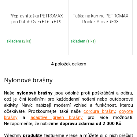
Přepravní taška PETROMAX
Taška na kamna PETROMAX
pro Dutch Oven FT6 a FT9
Rocket Stove RF33
skladem
(2 ks)
skladem
(1 ks)
4
položek celkem
O
v
l
Nylonové brašny
á
d
Naše
nylonové brašny
jsou odolné proti poškrábání a oděru,
a
což je činí ideálními pro každodenní nošení nebo outdoorové
c
aktivity. Navíc nabízejí moderní vzhled a funkčnost, kterou
í
očekáváte. Prozkoumejte také naše
cordura brašny
,
coyote
p
brašny
a
adaptive green brašny
pro více možností.
r
Nezapomeňte, že nabízíme
dopravu zdarma od 2 000 Kč
.
v
k
Všechny
produkty
testujeme v lese a můžete si o nich přečíst
y