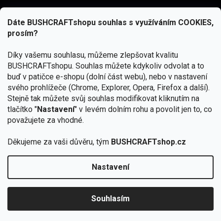
Dáte BUSHCRAFTshopu souhlas s využíváním COOKIES,
prosím?
Díky vašemu souhlasu, můžeme zlepšovat kvalitu
BUSHCRAFTshopu.
Souhlas můžete kdykoliv odvolat a to
buď v patičce e-shopu (dolní část webu), nebo v nastavení
svého prohlížeče (Chrome, Explorer, Opera, Firefox a další).
Stejně tak můžete svůj souhlas modifikovat kliknutím na
tlačítko "
Nastavení
" v levém dolním rohu a povolit jen to, co
Přihlásit se
považujete za vhodné.
Vložením e-mailu souhlasíte s
Děkujeme za vaši důvěru, tým
BUSHCRAFTshop.cz
podmínkami ochrany osobních údajů
Nastavení
Od 27.7. - 7.8. bude prodejna v Praze uzavřena.
Copyright 2026
BUSHCRAFTshop.cz
. Všechna práva
🏕️ Kupte do 12. 8. jakýkoliv produkt JuBö a
vyhrazena.
Upravit nastavení cookies
zapojte se do slosování o kurz s
Souhlasím
Krakenem.
VYBRAT JuBö »
Vytvořil Shoptet