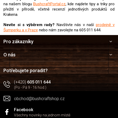
v
na našem blogu
BushcraftPortal.cz
, kde najdete tipy a triky pro
ý
přežití v přírodě, včetně recenzí jednotlivých produktů od
p
Krakena.
i
s
Nevíte si s výběrem rady?
Navštivte nás v naší
prodejně v
u
Šumperku a v Praze
nebo nám zavolejte na 605 011 644.
Z
Pro zákazníky
á
p
a
O nás
t
í
Potřebujete poradit?
(+420)
605 011 644
(Po - Pá 9 - 16 hod.)
obchod@bushcraftshop.cz
Facebook
Všechny novinky na jednom místě