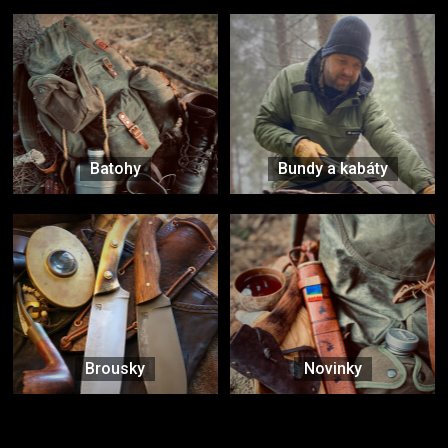
Batohy
Bundy a kabáty
Brousky
Novinky