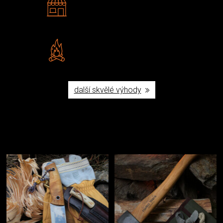
Navštivte nás v Praze a
Šumperku
Vlastní značka JuBö
Poctivá ruční výroba v ČR
další skvělé výhody
Užijte si to v přírodě
Vybavení, na které spoléháte nejčastěji