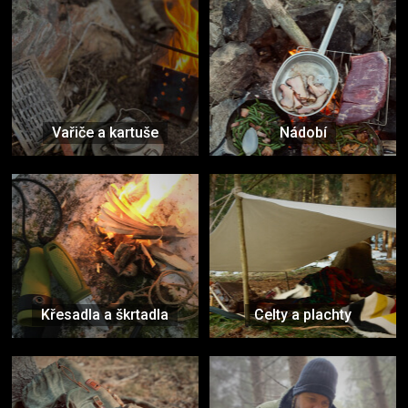
Vařiče a kartuše
Nádobí
Křesadla a škrtadla
Celty a plachty