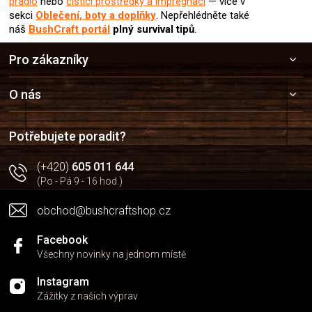
prádlo
nebo
čistící prostředky a impregnaci
— více v
sekci
Oblečení, boty a doplňky
. Nepřehlédněte také
náš
BushCraft portál
plný survival tipů
.
Z
Pro zákazníky
á
p
a
O nás
t
í
Potřebujete poradit?
(+420)
605 011 644
(Po - Pá 9 - 16 hod.)
obchod@bushcraftshop.cz
Facebook
Všechny novinky na jednom místě
Instagram
Zážitky z našich výprav