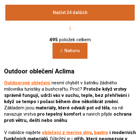
Načíst 24 dalších
S
t
r
O
á
495
položek celkem
v
n
l
k
Nahoru
á
o
d
v
a
á
c
Outdoor oblečení Aclima
n
í
í
p
Outdoorové oblečení
nesmí chybět v šatníku žádného
r
milovníka turistiky a bushcraftu. Proč?
Protože když vrstvy
v
správně fungují, udrží vás v suchu, teple, bez přehřívání i
k
když se tempo i počasí během dne několikrát změní.
y
Základem jsou
materiály, které odvádí pot od těla
, na ně
v
navazuje vrstva
pro tepelný komfort
a navrch přijde
ochrana
ý
proti větru, dešti nebo sněhu
.
p
i
V nabídce najdete
oblečení z merino vlny
,
bavlny
i moderních
s
funkčních materiálů
. Důležitý je i
střih, který neomezuje v