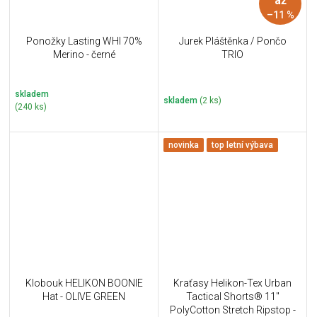
až
–11 %
Ponožky Lasting WHI 70%
Jurek Pláštěnka / Pončo
Merino - černé
TRIO
skladem
skladem
(2 ks)
(240 ks)
novinka
top letní výbava
Klobouk HELIKON BOONIE
Kraťasy Helikon-Tex Urban
Hat - OLIVE GREEN
Tactical Shorts® 11''
PolyCotton Stretch Ripstop -