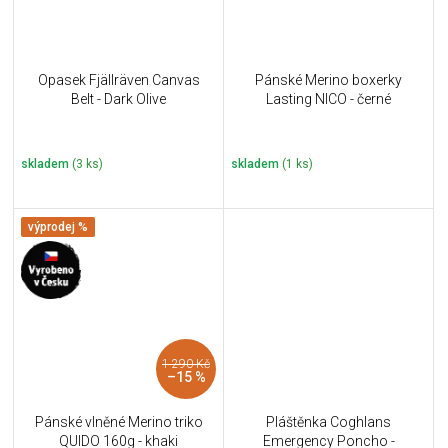
Opasek Fjällräven Canvas
Pánské Merino boxerky
Belt - Dark Olive
Lasting NICO - černé
skladem
(3 ks)
skladem
(1 ks)
výprodej %
1 290 Kč
–15 %
Pánské vlněné Merino triko
Pláštěnka Coghlans
QUIDO 160g - khaki
Emergency Poncho -