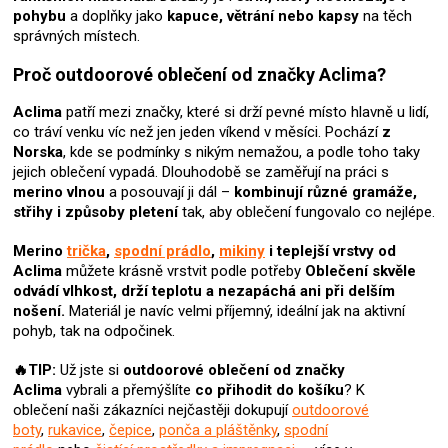
u
pohybu
a doplňky jako
kapuce, větrání nebo kapsy
na těch
správných místech.
Proč outdoorové oblečení od značky Aclima?
Aclima
patří mezi značky, které si drží pevné místo hlavně u lidí,
co tráví venku víc než jen jeden víkend v měsíci. Pochází
z
Norska
, kde se podmínky s nikým nemažou, a podle toho taky
jejich oblečení vypadá. Dlouhodobě se zaměřují na práci s
merino vlnou
a posouvají ji dál –
kombinují různé gramáže,
střihy i způsoby pletení
tak, aby oblečení fungovalo co nejlépe.
Merino
trička
,
spodní prádlo
,
mikiny
i teplejší vrstvy od
Aclima
můžete krásně vrstvit podle potřeby
Oblečení skvěle
odvádí vlhkost, drží teplotu a nezapáchá ani při delším
nošení.
Materiál je navíc velmi příjemný, ideální jak na aktivní
pohyb, tak na odpočinek.
🔥TIP:
Už jste si
outdoorové oblečení od značky
Aclima
vybrali
a přemýšlíte
co přihodit do košíku
? K
oblečení naši zákazníci nejčastěji dokupují
outdoorové
boty
,
rukavice
,
čepice
,
ponča a pláštěnky
,
spodní