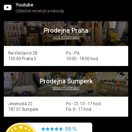
Youtube
Užitečné recenze a návody
Prodejna Praha
více informací
Na Václavce 28
Po - Pá:
150 00 Praha 5
10:00 - 18:00 hod.
Prodejna Šumperk
více informací
Jesenická 22
Po - Čt: 13 - 17 hod.
787 01 Šumperk
Pá: 9 - 17 hod.