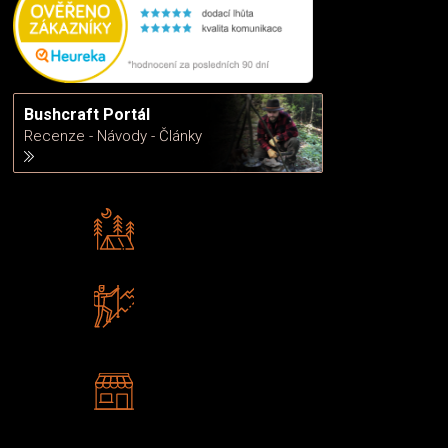
Bushcraft Portál
Recenze - Návody - Články
Rádi předáváme zkušenosti
Poradíme vám s výběrem
Zboží sami testujeme
U nás nekoupíte „zajíce v pytli“
2 kamenné prodejny
Navštivte nás v Praze a
Šumperku