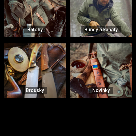
Batohy
Bundy a kabáty
Brousky
Novinky
Značky ověřené samotnou přírodou
další značky