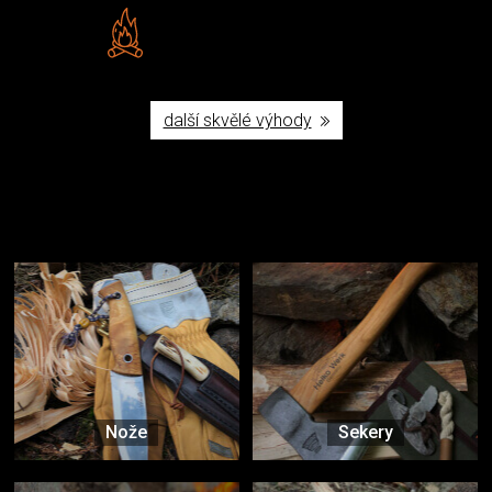
Vlastní značka JuBö
Poctivá ruční výroba v ČR
další skvělé výhody
Užijte si to v přírodě
Vybavení, na které spoléháte nejčastěji
Nože
Sekery