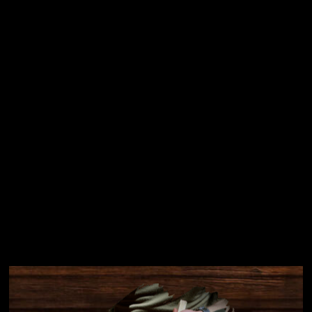
Vložením e-mailu souhlasíte s
podmínkami ochrany
osobních údajů
Přihlásit se
Instagram