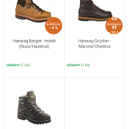
i
k
s
t
p
ů
od
r
8 390 Kč
8 590 Kč
o
až
–4 %
d
–10 %
u
Hanwag Bergler - hnědé
Hanwag Grünten -
k
(Nuss/Hazelnut)
Marone/Chestnut
t
ů
skladem
(1 ks)
skladem
(1 ks)