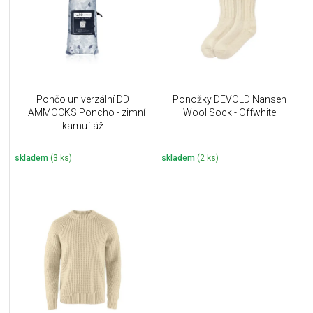
i
k
s
t
p
ů
r
o
d
u
Pončo univerzální DD
Ponožky DEVOLD Nansen
k
HAMMOCKS Poncho - zimní
Wool Sock - Offwhite
t
kamufláž
ů
skladem
(3 ks)
skladem
(2 ks)