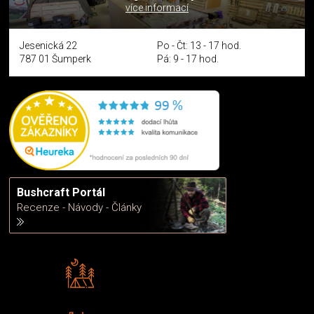
více informací
Jesenická 22
Po - Čt: 13 - 17 hod.
787 01 Šumperk
Pá: 9 - 17 hod.
Bushcraft Portál
Recenze - Návody - Články
Rádi předáváme zkušenosti
Poradíme vám s výběrem