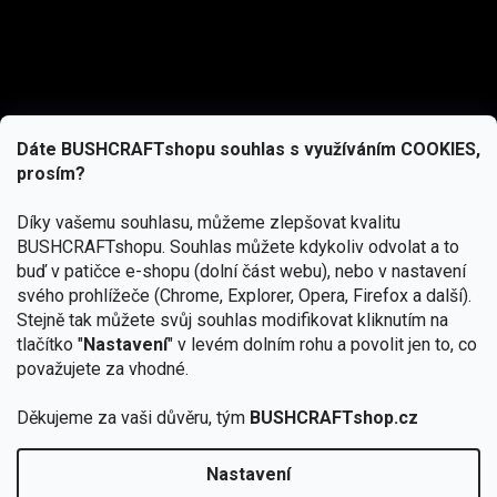
Dáte BUSHCRAFTshopu souhlas s využíváním COOKIES,
prosím?
Díky vašemu souhlasu, můžeme zlepšovat kvalitu
BUSHCRAFTshopu.
Souhlas můžete kdykoliv odvolat a to
buď v patičce e-shopu (dolní část webu), nebo v nastavení
svého prohlížeče (Chrome, Explorer, Opera, Firefox a další).
Stejně tak můžete svůj souhlas modifikovat kliknutím na
tlačítko "
Nastavení
" v levém dolním rohu a povolit jen to, co
Přihlásit se
považujete za vhodné.
Vložením e-mailu souhlasíte s
Děkujeme za vaši důvěru, tým
BUSHCRAFTshop.cz
podmínkami ochrany osobních údajů
Nastavení
Od 27.7. - 7.8. bude prodejna v Praze uzavřena.