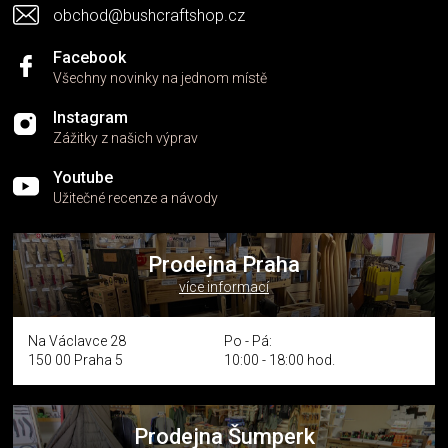
obchod@bushcraftshop.cz
ý
p
i
Facebook
s
Všechny novinky na jednom místě
u
Instagram
Zážitky z našich výprav
Youtube
Užitečné recenze a návody
Prodejna Praha
více informací
Na Václavce 28
Po - Pá:
150 00 Praha 5
10:00 - 18:00 hod.
Prodejna Šumperk