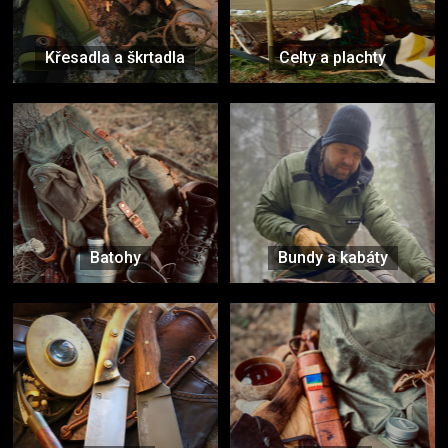
Křesadla a škrtadla
Celty a plachty
Batohy
Bundy a kabáty