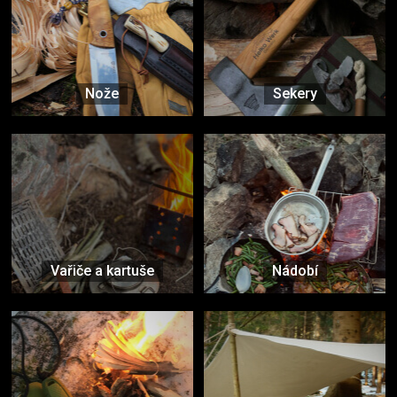
Nože
Sekery
Vařiče a kartuše
Nádobí