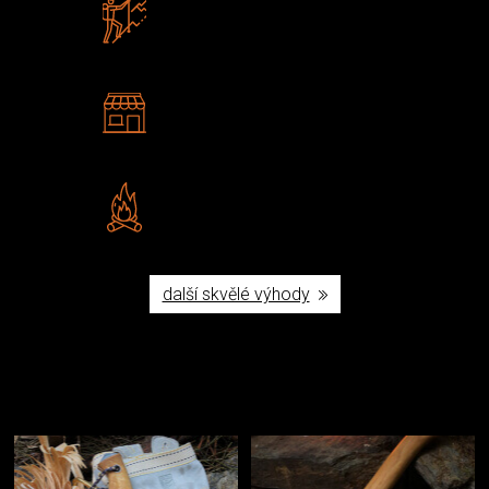
Zboží sami testujeme
U nás nekoupíte „zajíce v pytli“
2 kamenné prodejny
Navštivte nás v Praze a
Šumperku
Vlastní značka JuBö
Poctivá ruční výroba v ČR
další skvělé výhody
Užijte si to v přírodě
Vybavení, na které spoléháte nejčastěji