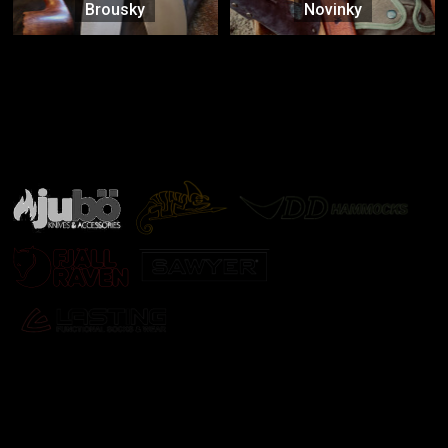
Brousky
Novinky
Značky ověřené samotnou přírodou
další značky