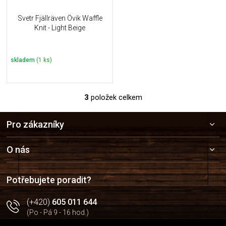
Svetr Fjällräven Övik Waffle
Knit - Light Beige
skladem
(1 ks)
3
položek celkem
O
v
Z
l
Pro zákazníky
á
á
p
d
a
a
O nás
c
t
í
í
p
Potřebujete poradit?
r
v
(+420)
605 011 644
k
(Po - Pá 9 - 16 hod.)
y
v