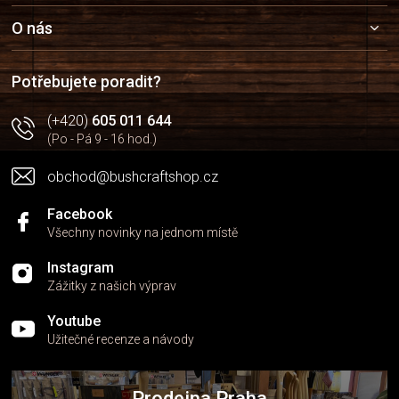
p
a
O nás
t
í
Potřebujete poradit?
(+420)
605 011 644
(Po - Pá 9 - 16 hod.)
obchod@bushcraftshop.cz
Facebook
Všechny novinky na jednom místě
Instagram
Zážitky z našich výprav
Youtube
Užitečné recenze a návody
Prodejna Praha