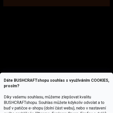
Dáte BUSHCRAFTshopu souhlas s využíváním COOKIES,
prosím?
Díky vašemu souhlasu, můžeme zlepšovat kvalitu
BUSHCRAFTshopu.
Souhlas můžete kdykoliv odvolat a to
buď v patičce e-shopu (dolní část webu), nebo v nastavení