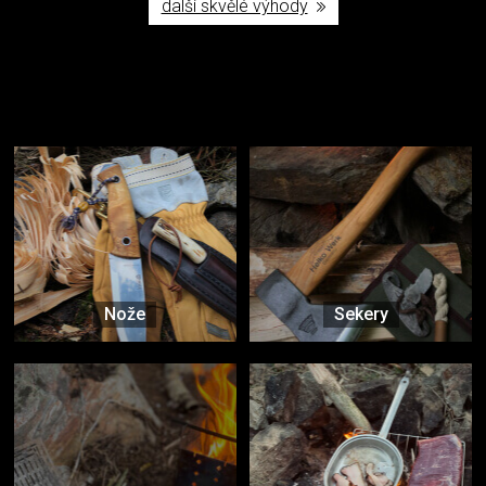
další skvělé výhody
Užijte si to v přírodě
Vybavení, na které spoléháte nejčastěji
Nože
Sekery