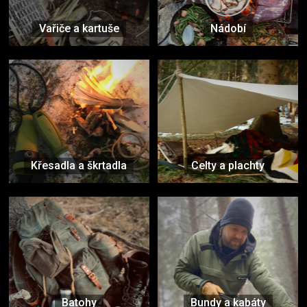
Vařiče a kartuše
Nádobí
Křesadla a škrtadla
Celty a plachty
Batohy
Bundy a kabáty