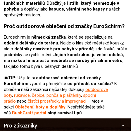
funkčních materiálů
. Důležitý je i
střih, který neomezuje v
ý
pohybu
a doplňky jako
kapuce, větrání nebo kapsy
na těch
p
správných místech.
i
s
Proč outdoorové oblečení od značky EuroSchirm?
u
Euroschirm je
německá značka
, která se specializuje na
odolné deštníky do terénu
. Nejde o klasické městské kousky,
ale o
deštníky navržené pro pohyb v přírodě
, kde fouká, prší a
podmínky se rychle mění.
Jejich konstrukce je velmi odolná,
má nízkou hmotnost a neobrátí se naruby při silném větru
,
tak jako tomu bývá u běžných deštníků.
🔥TIP:
Už jste si
outdoorové oblečení od značky
EuroSchirm
vybrali
a přemýšlíte
co přihodit do košíku
? K
oblečení naši zákazníci nejčastěji dokupují
outdoorové
boty
,
rukavice
,
čepice
,
ponča a pláštěnky
,
spodní
prádlo
nebo
čistící prostředky a impregnaci
— více v
sekci
Oblečení, boty a doplňky
. Nepřehlédněte také
náš
BushCraft portál
plný survival tipů
.
Z
Pro zákazníky
á