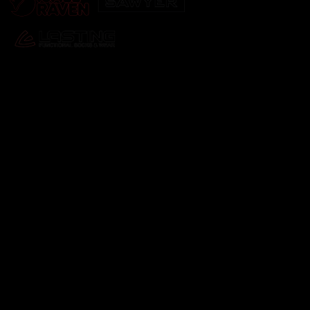
Odebírat newsletter
Vložte svůj e-mail a my vám budeme zasílat informace o
nových produktech na našem e-shopu.
E-mail
Vložením e-mailu souhlasíte s
podmínkami ochrany
osobních údajů
Přihlásit se