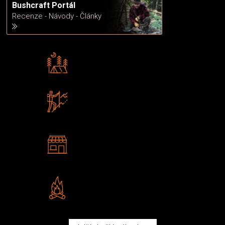
Bushcraft Portál
Recenze - Návody - Články
Rádi předáváme zkušenosti
Poradíme vám s výběrem
Zboží sami testujeme
U nás nekoupíte „zajíce v pytli“
2 kamenné prodejny
Navštivte nás v Praze a
Šumperku
Vlastní značka JuBö
Poctivá ruční výroba v ČR