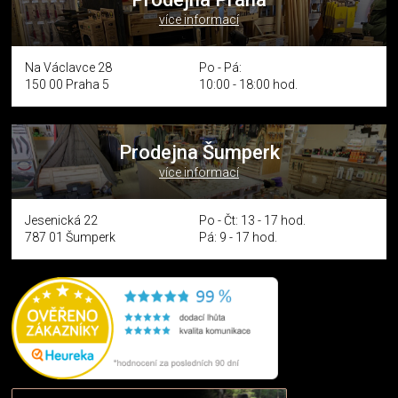
více informací
Na Václavce 28
Po - Pá:
150 00 Praha 5
10:00 - 18:00 hod.
Prodejna Šumperk
více informací
Jesenická 22
Po - Čt: 13 - 17 hod.
787 01 Šumperk
Pá: 9 - 17 hod.