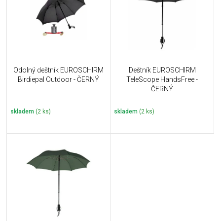
i
k
s
t
p
ů
r
o
d
u
Odolný deštník EUROSCHIRM
Deštník EUROSCHIRM
k
Birdiepal Outdoor - ČERNÝ
TeleScope HandsFree -
t
ČERNÝ
ů
skladem
(2 ks)
skladem
(2 ks)