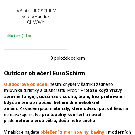
Deštník EUROSCHIRM
TeleScope HandsFree -
OLIVOVÝ
skladem
(1 ks)
3
položek celkem
O
v
l
Outdoor oblečení EuroSchirm
á
d
Outdoorové oblečení
nesmí chybět v šatníku žádného
a
milovníka turistiky a bushcraftu. Proč?
Protože když vrstvy
c
správně fungují, udrží vás v suchu, teple, bez přehřívání i
í
když se tempo i počasí během dne několikrát
p
změní.
Základem jsou
materiály, které odvádí pot od těla
, na
r
ně navazuje vrstva
pro tepelný komfort
a navrch
v
přijde
ochrana proti větru, dešti nebo sněhu
.
k
y
V nabídce najdete
oblečení z merino vlny
,
bavlny
i moderních
v