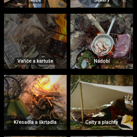
Vařiče a kartuše
Nádobí
Křesadla a škrtadla
Celty a plachty