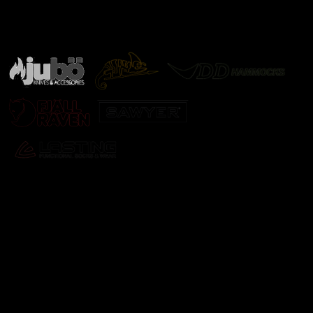
Značky ověřené samotnou přírodou
další značky
Odebírat newsletter
Vložte svůj e-mail a my vám budeme zasílat informace o
nových produktech na našem e-shopu.
E-mail