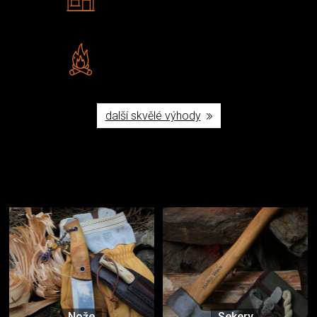
Navštivte nás v Praze a
Šumperku
Vlastní značka JuBö
Poctivá ruční výroba v ČR
další skvělé výhody
Užijte si to v přírodě
Vybavení, na které spoléháte nejčastěji
Nože
Sekery