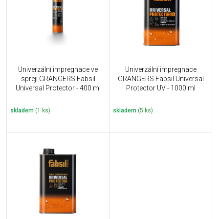
i
k
s
t
p
ů
r
o
d
u
Univerzální impregnace ve
Univerzální impregnace
k
spreji GRANGERS Fabsil
GRANGERS Fabsil Universal
t
Universal Protector - 400 ml
Protector UV - 1000 ml
ů
skladem
(1 ks)
skladem
(5 ks)