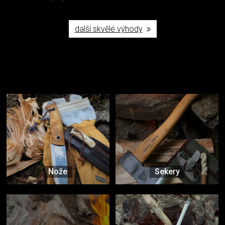
další skvělé výhody
Užijte si to v přírodě
Vybavení, na které spoléháte nejčastěji
Nože
Sekery