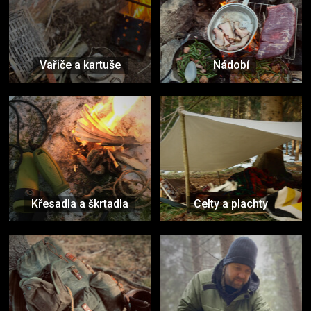
Vařiče a kartuše
Nádobí
Křesadla a škrtadla
Celty a plachty