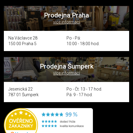
Prodejna Praha
více informací
Na Václavce 28
Po - Pá:
150 00 Praha 5
10:00 - 18:00 hod.
Prodejna Šumperk
více informací
Jesenická 22
Po - Čt: 13 - 17 hod.
787 01 Šumperk
Pá: 9 - 17 hod.