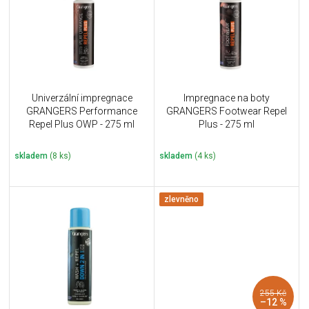
i
k
s
t
p
ů
r
o
d
u
Univerzální impregnace
Impregnace na boty
k
GRANGERS Performance
GRANGERS Footwear Repel
t
Repel Plus OWP - 275 ml
Plus - 275 ml
ů
skladem
(8 ks)
skladem
(4 ks)
zlevněno
255 Kč
–12 %