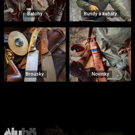
Batohy
Bundy a kabáty
Brousky
Novinky
Značky ověřené samotnou přírodou
další značky