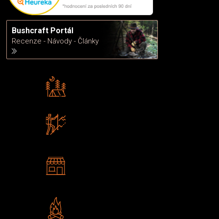
Bushcraft Portál
Recenze - Návody - Články
Rádi předáváme zkušenosti
Poradíme vám s výběrem
Zboží sami testujeme
U nás nekoupíte „zajíce v pytli“
2 kamenné prodejny
Navštivte nás v Praze a
Šumperku
Vlastní značka JuBö
Poctivá ruční výroba v ČR