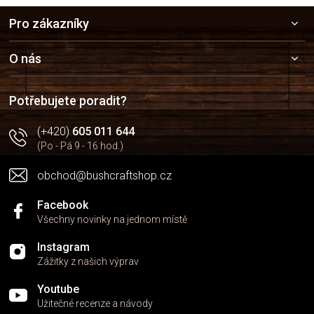
v
Z
l
Pro zákazníky
á
á
p
d
a
a
O nás
c
t
í
í
p
Potřebujete poradit?
r
v
(+420)
605 011 644
k
(Po - Pá 9 - 16 hod.)
y
v
obchod@bushcraftshop.cz
ý
p
i
Facebook
s
Všechny novinky na jednom místě
u
Instagram
Zážitky z našich výprav
Youtube
Užitečné recenze a návody