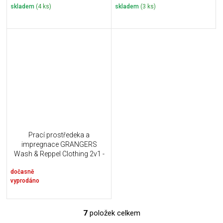
skladem
(4 ks)
skladem
(3 ks)
Prací prostředeka a
impregnace GRANGERS
Wash & Reppel Clothing 2v1 -
300 ml
dočasně
vyprodáno
7
položek celkem
O