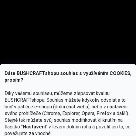
Dáte BUSHCRAFTshopu souhlas s využíváním COOKIES,
prosím?
Díky vašemu souhlasu, můžeme zlepšovat kvalitu
BUSHCRAFTshopu.
Souhlas můžete kdykoliv odvolat a to
buď v patičce e-shopu (dolní část webu), nebo v nastavení
svého prohlížeče (Chrome, Explorer, Opera, Firefox a další).
Stejně tak můžete svůj souhlas modifikovat kliknutím na
tlačítko "
Nastavení
" v levém dolním rohu a povolit jen to, co
Přihlásit se
považujete za vhodné.