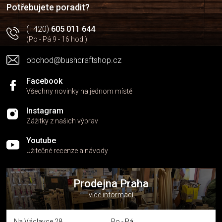
í
p
Potřebujete poradit?
r
v
(+420)
605 011 644
k
(Po - Pá 9 - 16 hod.)
y
v
obchod@bushcraftshop.cz
ý
p
i
Facebook
s
Všechny novinky na jednom místě
u
Instagram
Zážitky z našich výprav
Youtube
Užitečné recenze a návody
Prodejna Praha
více informací
Na Václavce 28
Po - Pá: