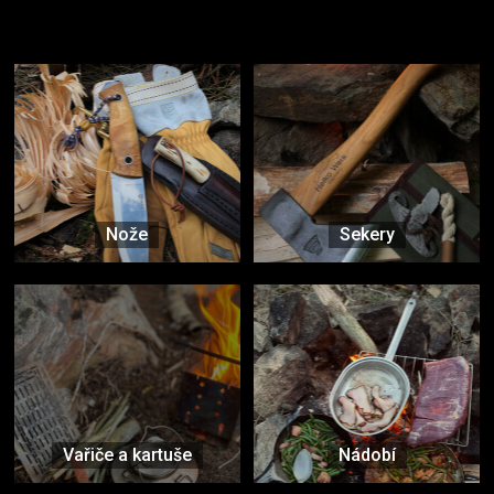
Užijte si to v přírodě
Vybavení, na které spoléháte nejčastěji
Nože
Sekery
Vařiče a kartuše
Nádobí