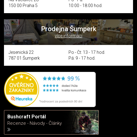
150 00 Praha 5
10:00 - 18:00 hod.
Prodejna Šumperk
více informací
Jesenická 22
Po - Čt: 13 - 17 hod.
787 01 Šumperk
Pá: 9 - 17 hod.
Bushcraft Portál
Recenze - Návody - Články