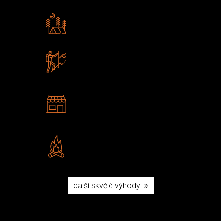
Rádi předáváme zkušenosti
Poradíme vám s výběrem
Zboží sami testujeme
U nás nekoupíte „zajíce v pytli“
2 kamenné prodejny
Navštivte nás v Praze a
Šumperku
Vlastní značka JuBö
Poctivá ruční výroba v ČR
další skvělé výhody