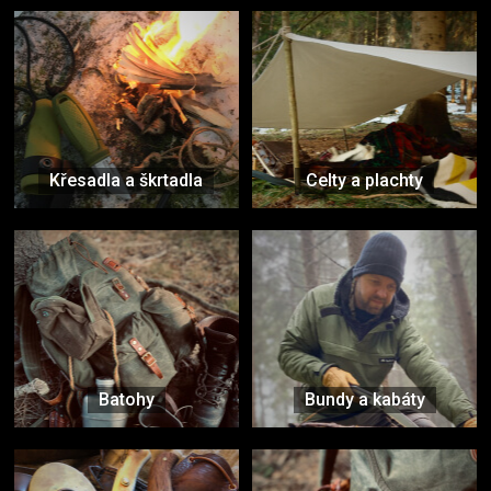
Křesadla a škrtadla
Celty a plachty
Batohy
Bundy a kabáty