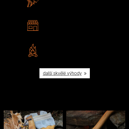
U nás nekoupíte „zajíce v pytli“
2 kamenné prodejny
Navštivte nás v Praze a
Šumperku
Vlastní značka JuBö
Poctivá ruční výroba v ČR
další skvělé výhody
Užijte si to v přírodě
Vybavení, na které spoléháte nejčastěji