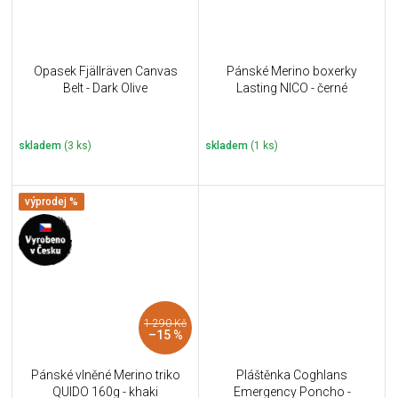
Opasek Fjällräven Canvas
Pánské Merino boxerky
Belt - Dark Olive
Lasting NICO - černé
skladem
(3 ks)
skladem
(1 ks)
výprodej %
1 290 Kč
–15 %
Pánské vlněné Merino triko
Pláštěnka Coghlans
QUIDO 160g - khaki
Emergency Poncho -