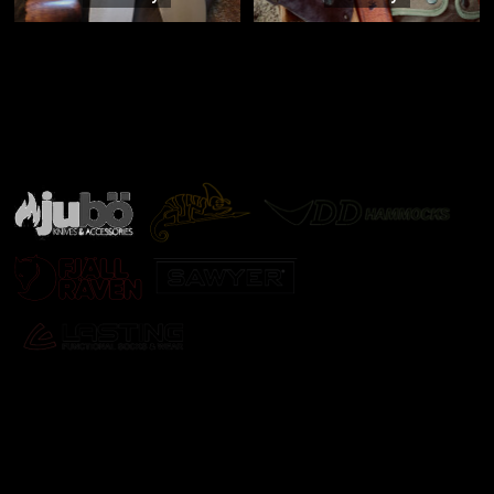
Značky ověřené samotnou přírodou
další značky
Odebírat newsletter