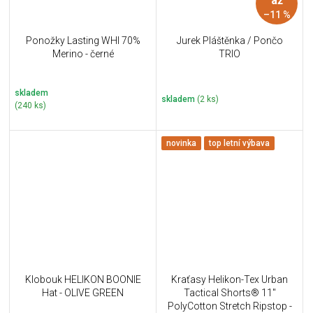
až
–11 %
Ponožky Lasting WHI 70%
Jurek Pláštěnka / Pončo
Merino - černé
TRIO
skladem
skladem
(2 ks)
(240 ks)
novinka
top letní výbava
Klobouk HELIKON BOONIE
Kraťasy Helikon-Tex Urban
Hat - OLIVE GREEN
Tactical Shorts® 11''
PolyCotton Stretch Ripstop -