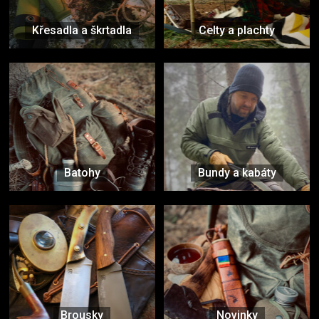
Křesadla a škrtadla
Celty a plachty
Batohy
Bundy a kabáty
Brousky
Novinky