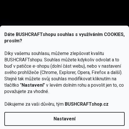
Dáte BUSHCRAFTshopu souhlas s využíváním COOKIES,
prosím?
Díky vašemu souhlasu, můžeme zlepšovat kvalitu
BUSHCRAFTshopu.
Souhlas můžete kdykoliv odvolat a to
buď v patičce e-shopu (dolní část webu), nebo v nastavení
svého prohlížeče (Chrome, Explorer, Opera, Firefox a další).
Stejně tak můžete svůj souhlas modifikovat kliknutím na
tlačítko "
Nastavení
" v levém dolním rohu a povolit jen to, co
Přihlásit se
považujete za vhodné.
Vložením e-mailu souhlasíte s
Děkujeme za vaši důvěru, tým
BUSHCRAFTshop.cz
podmínkami ochrany osobních údajů
Nastavení
Od 27.7. - 7.8. bude prodejna v Praze uzavřena.
Copyright 2026
BUSHCRAFTshop.cz
. Všechna práva
🏕️ Kupte do 12. 8. jakýkoliv produkt JuBö a