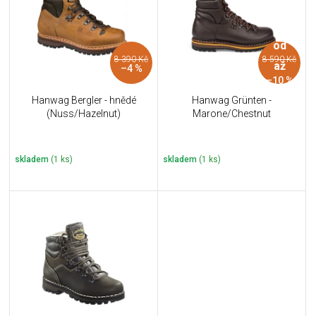
i
k
s
t
p
ů
od
r
8 390 Kč
8 590 Kč
o
až
–4 %
d
–10 %
u
Hanwag Bergler - hnědé
Hanwag Grünten -
k
(Nuss/Hazelnut)
Marone/Chestnut
t
ů
skladem
(1 ks)
skladem
(1 ks)