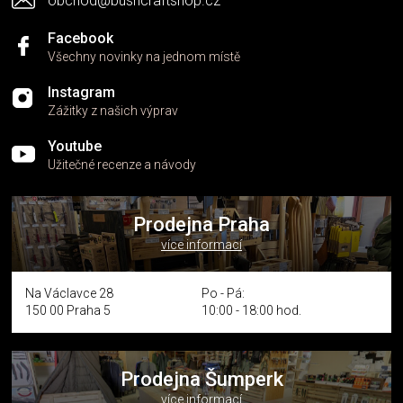
obchod@bushcraftshop.cz
u
Facebook
Všechny novinky na jednom místě
Instagram
Zážitky z našich výprav
Youtube
Užitečné recenze a návody
Prodejna Praha
více informací
Na Václavce 28
Po - Pá:
150 00 Praha 5
10:00 - 18:00 hod.
Prodejna Šumperk
více informací