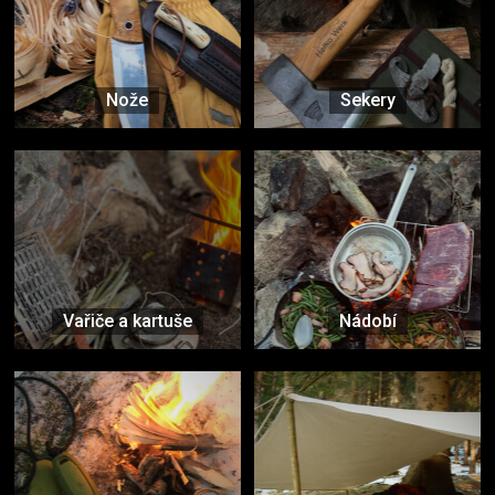
Nože
Sekery
Vařiče a kartuše
Nádobí