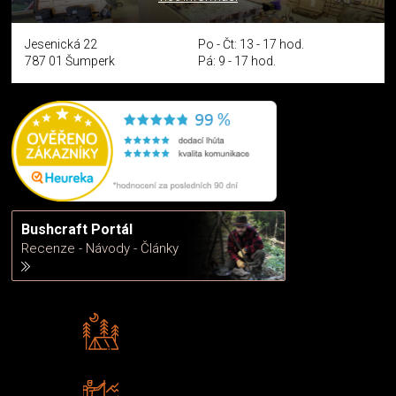
Jesenická 22
Po - Čt: 13 - 17 hod.
787 01 Šumperk
Pá: 9 - 17 hod.
Bushcraft Portál
Recenze - Návody - Články
Rádi předáváme zkušenosti
Poradíme vám s výběrem
Zboží sami testujeme