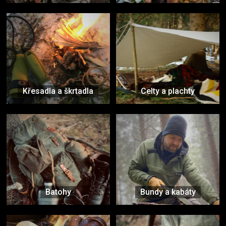
Křesadla a škrtadla
Celty a plachty
Batohy
Bundy a kabáty