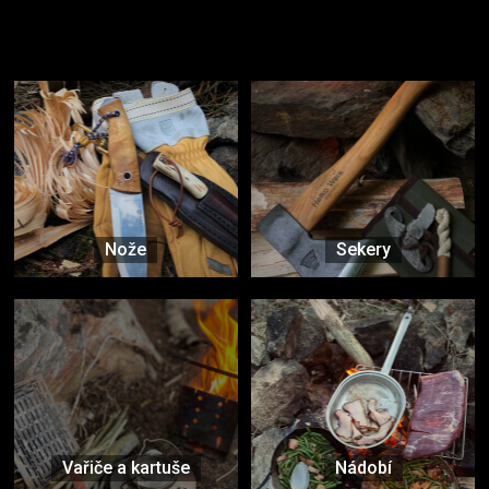
Užijte si to v přírodě
Vybavení, na které spoléháte nejčastěji
Nože
Sekery
Vařiče a kartuše
Nádobí