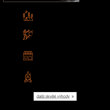
Rádi předáváme zkušenosti
Poradíme vám s výběrem
Zboží sami testujeme
U nás nekoupíte „zajíce v pytli“
2 kamenné prodejny
Navštivte nás v Praze a
Šumperku
Vlastní značka JuBö
Poctivá ruční výroba v ČR
další skvělé výhody