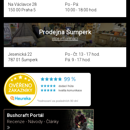
Na Václavce 28
Po - Pá:
150 00 Praha 5
10:00 - 18:00 hod.
Prodejna Šumperk
více informací
Jesenická 22
Po - Čt: 13 - 17 hod.
787 01 Šumperk
Pá: 9 - 17 hod.
Bushcraft Portál
Recenze - Návody - Články