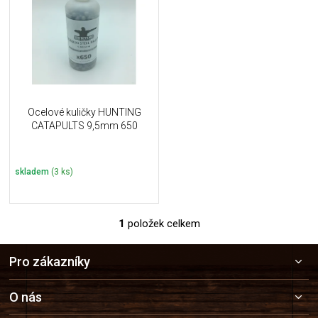
u
i
k
s
t
p
ů
r
o
d
u
Ocelové kuličky HUNTING
k
CATAPULTS 9,5mm 650
t
ů
skladem
(3 ks)
1
položek celkem
O
v
Z
l
Pro zákazníky
á
á
p
d
a
a
O nás
c
t