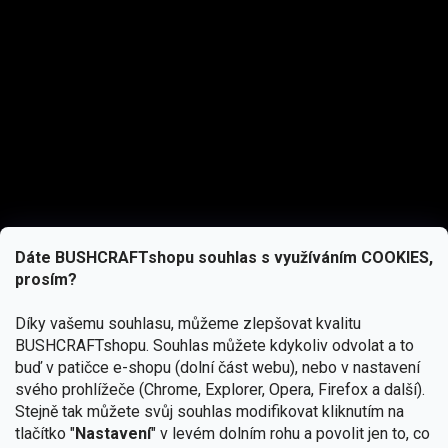
Dáte BUSHCRAFTshopu souhlas s využíváním COOKIES,
prosím?
Díky vašemu souhlasu, můžeme zlepšovat kvalitu
BUSHCRAFTshopu.
Souhlas můžete kdykoliv odvolat a to
buď v patičce e-shopu (dolní část webu), nebo v nastavení
svého prohlížeče (Chrome, Explorer, Opera, Firefox a další).
Stejně tak můžete svůj souhlas modifikovat kliknutím na
tlačítko "
Nastavení
" v levém dolním rohu a povolit jen to, co