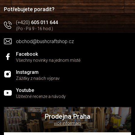
í
í
p
Potřebujete poradit?
r
v
(+420)
605 011 644
k
(Po - Pá 9 - 16 hod.)
y
v
obchod@bushcraftshop.cz
ý
p
i
Facebook
s
Všechny novinky na jednom místě
u
Instagram
Zážitky z našich výprav
Youtube
Užitečné recenze a návody
Prodejna Praha
více informací