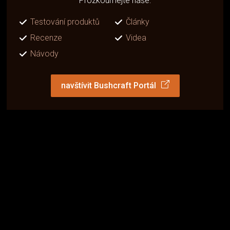
Prozkoumejte naše:
Testování produktů
Články
Recenze
Videa
Návody
navštívit Bushcraft Portál