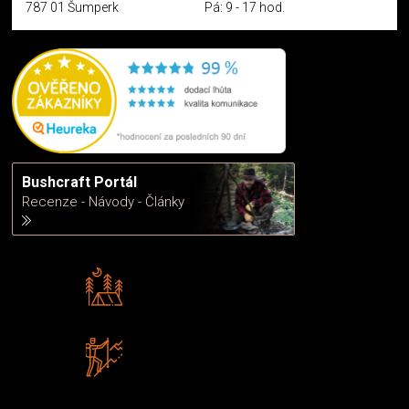
787 01 Šumperk
Pá: 9 - 17 hod.
Bushcraft Portál
Recenze - Návody - Články
Rádi předáváme zkušenosti
Poradíme vám s výběrem
Zboží sami testujeme
U nás nekoupíte „zajíce v pytli“