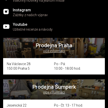
Všechny novinky na jednom místě
Instagram
Zážitky z našich výprav
Youtube
Užitečné recenze a návody
Prodejna Praha
více informací
Na Václavce 28
Po - Pá:
150 00 Praha 5
10:00 - 18:00 hod.
Prodejna Šumperk
více informací
Jesenická 22
Po - Čt: 13 - 17 hod.