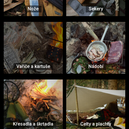
Nože
Sekery
Vařiče a kartuše
Nádobí
Křesadla a škrtadla
Celty a plachty