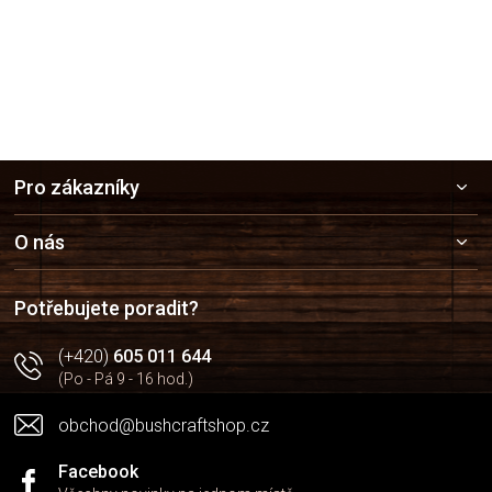
Z
Pro zákazníky
á
p
a
O nás
t
í
Potřebujete poradit?
(+420)
605 011 644
(Po - Pá 9 - 16 hod.)
obchod@bushcraftshop.cz
Facebook