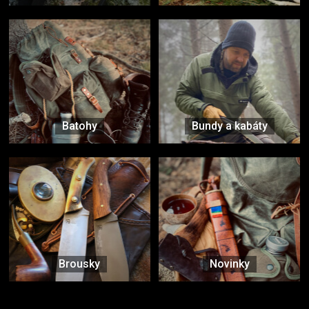
Batohy
Bundy a kabáty
Brousky
Novinky