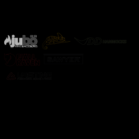
Značky ověřené samotnou přírodou
další značky
Odebírat newsletter
Vložte svůj e-mail a my vám budeme zasílat informace o
nových produktech na našem e-shopu.