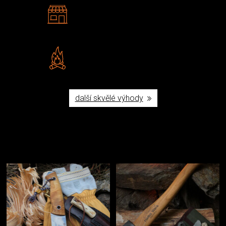
2 kamenné prodejny
Navštivte nás v Praze a
Šumperku
Vlastní značka JuBö
Poctivá ruční výroba v ČR
další skvělé výhody
Užijte si to v přírodě
Vybavení, na které spoléháte nejčastěji