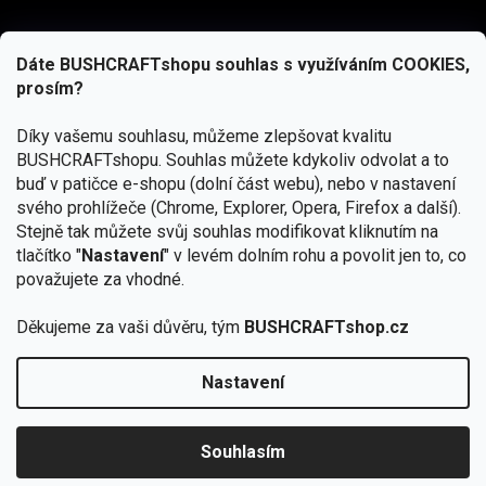
Dáte BUSHCRAFTshopu souhlas s využíváním COOKIES,
prosím?
Díky vašemu souhlasu, můžeme zlepšovat kvalitu
BUSHCRAFTshopu.
Souhlas můžete kdykoliv odvolat a to
buď v patičce e-shopu (dolní část webu), nebo v nastavení
svého prohlížeče (Chrome, Explorer, Opera, Firefox a další).
Stejně tak můžete svůj souhlas modifikovat kliknutím na
tlačítko "
Nastavení
" v levém dolním rohu a povolit jen to, co
Přihlásit se
považujete za vhodné.
Vložením e-mailu souhlasíte s
podmínkami ochrany osobních údajů
Děkujeme za vaši důvěru, tým
BUSHCRAFTshop.cz
Nastavení
Od 27.7. - 7.8. bude prodejna v Praze uzavřena.
Copyright 2026
BUSHCRAFTshop.cz
. Všechna práva
🏕️ Kupte do 12. 8. jakýkoliv produkt JuBö a
vyhrazena.
Upravit nastavení cookies
zapojte se do slosování o kurz s
Souhlasím
Krakenem.
VYBRAT JuBö »
Vytvořil Shoptet