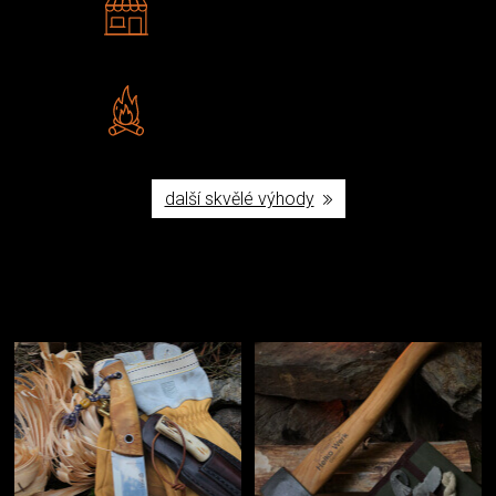
Navštivte nás v Praze a
Šumperku
Vlastní značka JuBö
Poctivá ruční výroba v ČR
další skvělé výhody
Užijte si to v přírodě
Vybavení, na které spoléháte nejčastěji