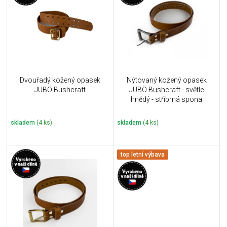
u
i
k
s
t
p
ů
r
o
d
u
Dvouřadý kožený opasek
Nýtovaný kožený opasek
k
JUBÖ Bushcraft
JUBÖ Bushcraft - světle
t
hnědý - stříbrná spona
ů
skladem
(4 ks)
skladem
(4 ks)
top letní výbava