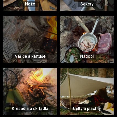
Nože
Sekery
Vařiče a kartuše
Nádobí
Křesadla a škrtadla
Celty a plachty