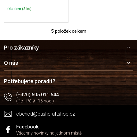
skladem
(3 ks)
5
položek celkem
O
v
Z
l
Pro zákazníky
á
á
p
d
a
a
O nás
c
t
í
í
p
Potřebujete poradit?
r
v
(+420)
605 011 644
k
(Po - Pá 9 - 16 hod.)
y
v
obchod@bushcraftshop.cz
ý
p
i
Facebook
s
Všechny novinky na jednom místě