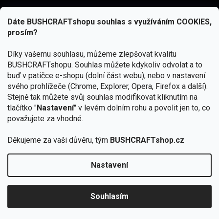
Dáte BUSHCRAFTshopu souhlas s využíváním COOKIES,
prosím?
Díky vašemu souhlasu, můžeme zlepšovat kvalitu
BUSHCRAFTshopu.
Souhlas můžete kdykoliv odvolat a to
buď v patičce e-shopu (dolní část webu), nebo v nastavení
svého prohlížeče (Chrome, Explorer, Opera, Firefox a další).
Stejně tak můžete svůj souhlas modifikovat kliknutím na
tlačítko "
Nastavení
" v levém dolním rohu a povolit jen to, co
Přihlásit se
považujete za vhodné.
Vložením e-mailu souhlasíte s
podmínkami ochrany osobních údajů
Děkujeme za vaši důvěru, tým
BUSHCRAFTshop.cz
Nastavení
Od 27.7. - 7.8. bude prodejna v Praze uzavřena.
Copyright 2026
BUSHCRAFTshop.cz
. Všechna práva
🏕️ Kupte do 12. 8. jakýkoliv produkt JuBö a
vyhrazena.
Upravit nastavení cookies
zapojte se do slosování o kurz s
Souhlasím
Krakenem.
VYBRAT JuBö »
Vytvořil Shoptet