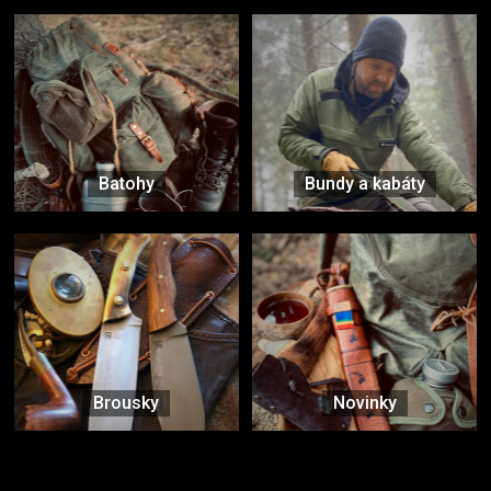
Batohy
Bundy a kabáty
Brousky
Novinky