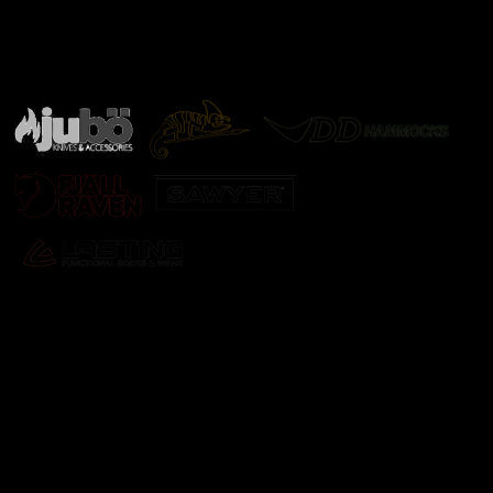
Značky ověřené samotnou přírodou
další značky
Odebírat newsletter
Vložte svůj e-mail a my vám budeme zasílat informace o
nových produktech na našem e-shopu.