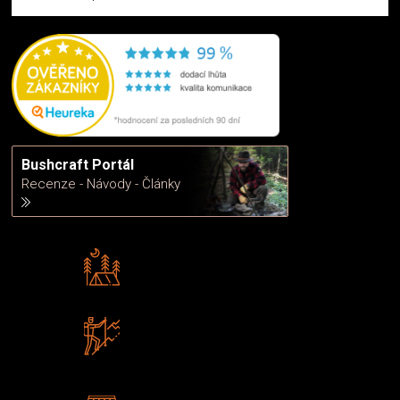
Bushcraft Portál
Recenze - Návody - Články
Rádi předáváme zkušenosti
Poradíme vám s výběrem
Zboží sami testujeme
U nás nekoupíte „zajíce v pytli“
2 kamenné prodejny