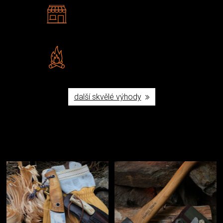
2 kamenné prodejny
Navštivte nás v Praze a
Šumperku
Vlastní značka JuBö
Poctivá ruční výroba v ČR
další skvělé výhody
Užijte si to v přírodě
Vybavení, na které spoléháte nejčastěji