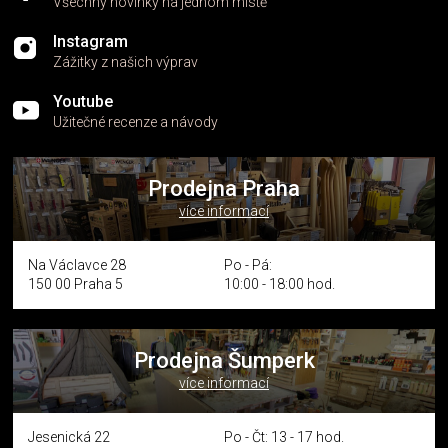
Všechny novinky na jednom místě
Instagram
Zážitky z našich výprav
Youtube
Užitečné recenze a návody
Prodejna Praha
více informací
Na Václavce 28
Po - Pá:
150 00 Praha 5
10:00 - 18:00 hod.
Prodejna Šumperk
více informací
Jesenická 22
Po - Čt: 13 - 17 hod.