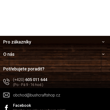
Z
Pro zákazníky
á
p
a
O nás
t
í
Potřebujete poradit?
(+420)
605 011 644
(Po - Pá 9 - 16 hod.)
obchod@bushcraftshop.cz
Facebook