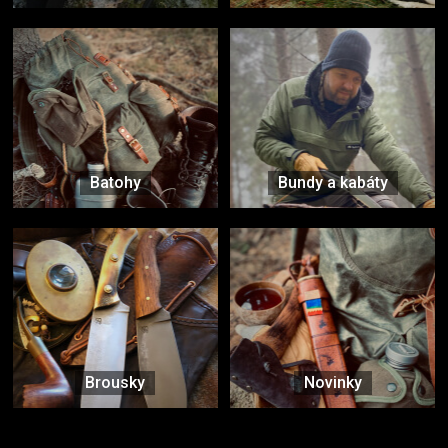
Batohy
Bundy a kabáty
Brousky
Novinky