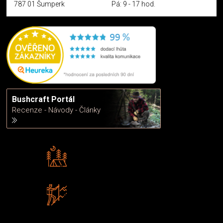
787 01 Šumperk
Pá: 9 - 17 hod.
Bushcraft Portál
Recenze - Návody - Články
Rádi předáváme zkušenosti
Poradíme vám s výběrem
Zboží sami testujeme
U nás nekoupíte „zajíce v pytli“