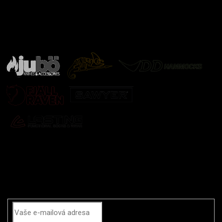
Značky ověřené samotnou přírodou
další značky
Odebírat newsletter