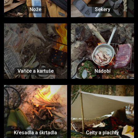
Nože
Sekery
Vařiče a kartuše
Nádobí
Křesadla a škrtadla
Celty a plachty