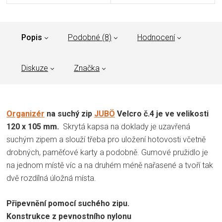
Popis
Podobné (8)
Hodnocení
Diskuze
Značka
Organizér
na suchý zip
JUBÖ
Velcro č.4 je ve velikosti
120 x 105 mm.
Skrytá kapsa na doklady je uzavřená
suchým zipem a slouží třeba pro uložení hotovosti včetně
drobných, paměťové karty a podobně. Gumové pružidlo je
na jednom místě víc a na druhém méně nařasené a tvoří tak
dvě rozdílná úložná místa.
Připevnění pomocí suchého zipu.
Konstrukce z pevnostního nylonu