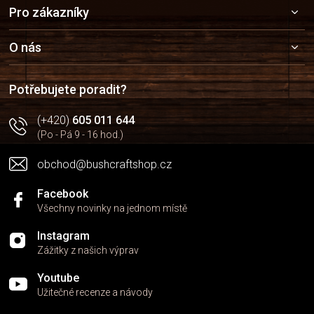
Z
Pro zákazníky
á
p
a
O nás
t
í
Potřebujete poradit?
(+420)
605 011 644
(Po - Pá 9 - 16 hod.)
obchod@bushcraftshop.cz
Facebook
Všechny novinky na jednom místě
Instagram
Zážitky z našich výprav
Youtube
Užitečné recenze a návody