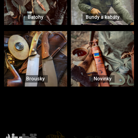
Batohy
Bundy a kabáty
Brousky
Novinky
Značky ověřené samotnou přírodou
další značky