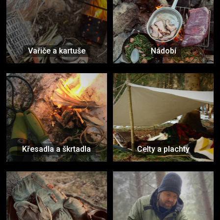
Vařiče a kartuše
Nádobí
Křesadla a škrtadla
Celty a plachty