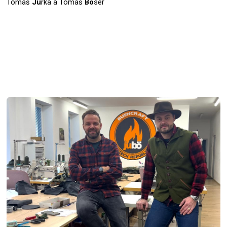
Tomáš
Ju
rka a Tomáš
Bö
ser