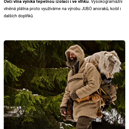
Ovčí vlna vyniká tepelnou izolací i ve vlhku.
Vysokogramážní
vlněná plátna proto využíváme na výrobu JUBÖ anoraků, košil i
dalších doplňků.