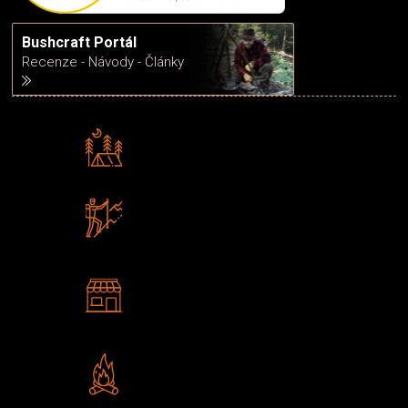
Bushcraft Portál
Recenze - Návody - Články
Rádi předáváme zkušenosti
Poradíme vám s výběrem
Zboží sami testujeme
U nás nekoupíte „zajíce v pytli“
2 kamenné prodejny
Navštivte nás v Praze a
Šumperku
Vlastní značka JuBö
Poctivá ruční výroba v ČR