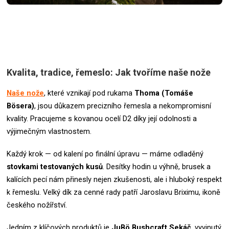
Kvalita, tradice, řemeslo: Jak tvoříme naše nože
Naše nože
, které vznikají pod rukama
Thoma (Tomáše
Bösera)
, jsou důkazem precizního řemesla a nekompromisní
kvality. Pracujeme s kovanou ocelí D2 díky její odolnosti a
výjimečným vlastnostem.
Každý krok — od kalení po finální úpravu — máme odladěný
stovkami testovaných kusů
. Desítky hodin u výhně, brusek a
kalících pecí nám přinesly nejen zkušenosti, ale i hluboký respekt
k řemeslu.
Velký dík za cenné rady patří Jaroslavu Briximu, ikoně
českého nožířství.
Jedním z klíčových produktů je
JuBö Bushcraft Sekáč
, vyvinutý