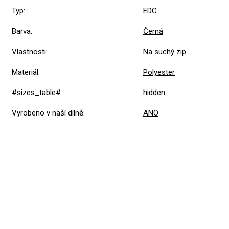
Typ
:
EDC
Barva
:
Černá
Vlastnosti
:
Na suchý zip
Materiál
:
Polyester
#sizes_table#
:
hidden
Vyrobeno v naší dílně
:
ANO
Přidat hodnocení