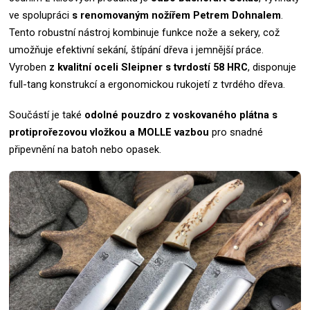
ve spolupráci
s renomovaným nožířem Petrem Dohnalem
.
Tento robustní nástroj kombinuje funkce nože a sekery, což
umožňuje efektivní sekání, štípání dřeva i jemnější práce.
Vyroben
z kvalitní oceli Sleipner s tvrdostí 58 HRC
, disponuje
full-tang konstrukcí a ergonomickou rukojetí z tvrdého dřeva.
Součástí je také
odolné pouzdro z voskovaného plátna s
protiprořezovou vložkou a MOLLE vazbou
pro snadné
připevnění na batoh nebo opasek.