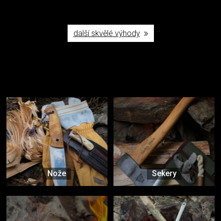
další skvělé výhody
Užijte si to v přírodě
Vybavení, na které spoléháte nejčastěji
Nože
Sekery