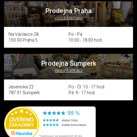
Prodejna Praha
více informací
Na Václavce 28
Po - Pá:
150 00 Praha 5
10:00 - 18:00 hod.
Prodejna Šumperk
více informací
Jesenická 22
Po - Čt: 13 - 17 hod.
787 01 Šumperk
Pá: 9 - 17 hod.