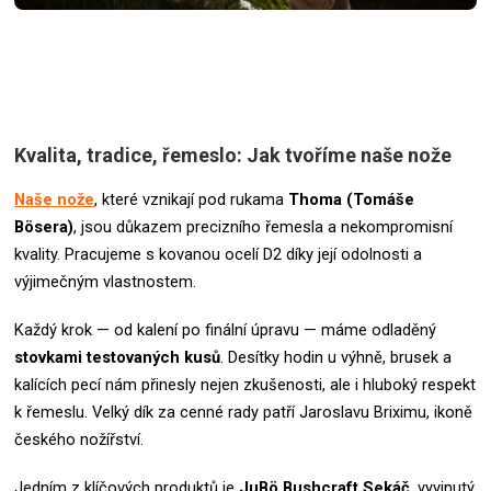
Kvalita, tradice, řemeslo: Jak tvoříme naše nože
Naše nože
, které vznikají pod rukama
Thoma (Tomáše
Bösera)
, jsou důkazem precizního řemesla a nekompromisní
kvality. Pracujeme s kovanou ocelí D2 díky její odolnosti a
výjimečným vlastnostem.
Každý krok — od kalení po finální úpravu — máme odladěný
stovkami testovaných kusů
. Desítky hodin u výhně, brusek a
kalících pecí nám přinesly nejen zkušenosti, ale i hluboký respekt
k řemeslu.
Velký dík za cenné rady patří Jaroslavu Briximu, ikoně
českého nožířství.
Jedním z klíčových produktů je
JuBö Bushcraft Sekáč
, vyvinutý