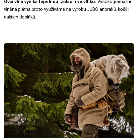
Ovčí vlna vyniká tepelnou izolací i ve vlhku.
Vysokogramážní
vlněná plátna proto využíváme na výrobu JUBÖ anoraků, košil i
dalších doplňků.