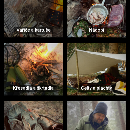
Vařiče a kartuše
Nádobí
Křesadla a škrtadla
Celty a plachty