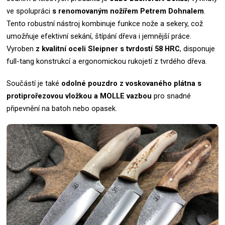
ve spolupráci
s renomovaným nožířem Petrem Dohnalem
.
Tento robustní nástroj kombinuje funkce nože a sekery, což
umožňuje efektivní sekání, štípání dřeva i jemnější práce.
Vyroben
z kvalitní oceli Sleipner s tvrdostí 58 HRC
, disponuje
full-tang konstrukcí a ergonomickou rukojetí z tvrdého dřeva.
Součástí je také
odolné pouzdro z voskovaného plátna s
protiprořezovou vložkou a MOLLE vazbou
pro snadné
připevnění na batoh nebo opasek.