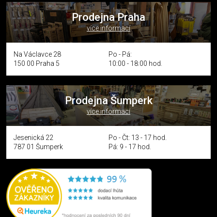
Prodejna Praha
více informací
Na Václavce 28
Po - Pá:
150 00 Praha 5
10:00 - 18:00 hod.
Prodejna Šumperk
více informací
Jesenická 22
Po - Čt: 13 - 17 hod.
787 01 Šumperk
Pá: 9 - 17 hod.