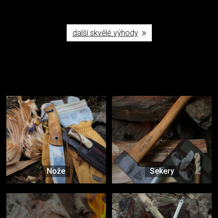
další skvělé výhody
Užijte si to v přírodě
Vybavení, na které spoléháte nejčastěji
Nože
Sekery