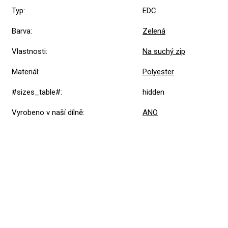
Typ
:
EDC
Barva
:
Zelená
Vlastnosti
:
Na suchý zip
Materiál
:
Polyester
#sizes_table#
:
hidden
Vyrobeno v naší dílně
:
ANO
Přidat hodnocení