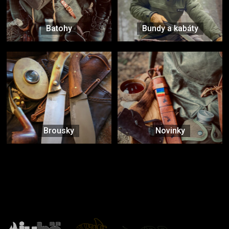
Batohy
Bundy a kabáty
Brousky
Novinky
Značky ověřené samotnou přírodou
další značky