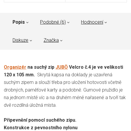
Popis
Podobné (6)
Hodnocení
Diskuze
Značka
Organizér
na suchý zip
JUBÖ
Velcro č.4 je ve velikosti
120 x 105 mm.
Skrytá kapsa na doklady je uzavřená
suchým zipem a slouží třeba pro uložení hotovosti včetně
drobných, paměťové karty a podobně. Gumové pružidlo je
na jednom místě víc a na druhém méně nařasené a tvoří tak
dvě rozdílná úložná místa.
Připevnění pomocí suchého zipu.
Konstrukce z pevnostního nylonu