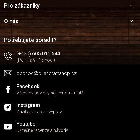
Z
Pro zákazníky
á
p
a
O nás
t
í
Potřebujete poradit?
(+420)
605 011 644
(Po - Pá 9 - 16 hod.)
obchod@bushcraftshop.cz
Facebook
Všechny novinky na jednom místě
Instagram
Zážitky z našich výprav
Youtube
Užitečné recenze a návody