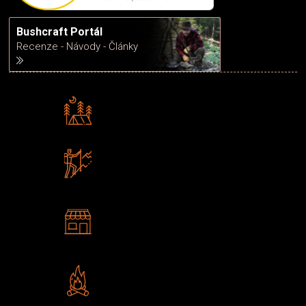
Bushcraft Portál
Recenze - Návody - Články
Rádi předáváme zkušenosti
Poradíme vám s výběrem
Zboží sami testujeme
U nás nekoupíte „zajíce v pytli“
2 kamenné prodejny
Navštivte nás v Praze a
Šumperku
Vlastní značka JuBö
Poctivá ruční výroba v ČR