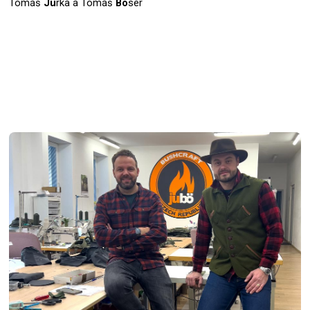
Tomáš
Ju
rka a Tomáš
Bö
ser