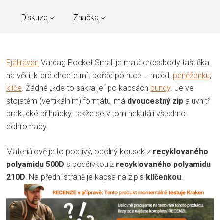
Diskuze
Značka
Fjällräven
Vardag Pocket Small je malá crossbody taštička
na věci, které chcete mít pořád po ruce – mobil,
peněženku
,
klíče
. Žádné „kde to sakra je“ po kapsách
bundy
. Je ve
stojatém (vertikálním) formátu, má
dvoucestný zip
a uvnitř
praktické přihrádky, takže se v tom nekutálí všechno
dohromady.
Materiálově je to poctivý, odolný kousek z
recyklovaného
polyamidu 500D
s podšívkou z
recyklovaného polyamidu
210D
. Na přední straně je kapsa na zip s
klíčenkou
.