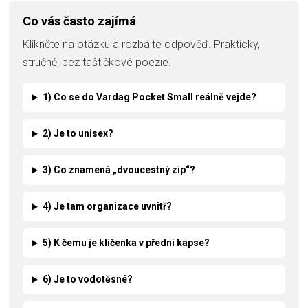
Co vás často zajímá
Klikněte na otázku a rozbalte odpověď. Prakticky,
stručně, bez taštičkové poezie.
1) Co se do Vardag Pocket Small reálně vejde?
2) Je to unisex?
3) Co znamená „dvoucestný zip“?
4) Je tam organizace uvnitř?
5) K čemu je klíčenka v přední kapse?
6) Je to vodotěsné?