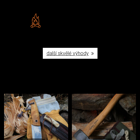
Šumperku
Vlastní značka JuBö
Poctivá ruční výroba v ČR
další skvělé výhody
Užijte si to v přírodě
Vybavení, na které spoléháte nejčastěji