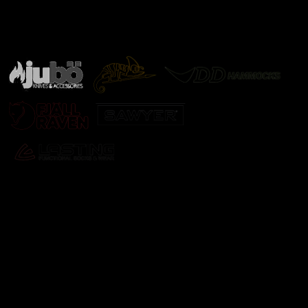
Značky ověřené samotnou přírodou
další značky
Odebírat newsletter
Vložte svůj e-mail a my vám budeme zasílat informace o
nových produktech na našem e-shopu.