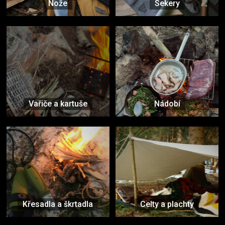
Nože
Sekery
Vařiče a kartuše
Nádobí
Křesadla a škrtadla
Celty a plachty