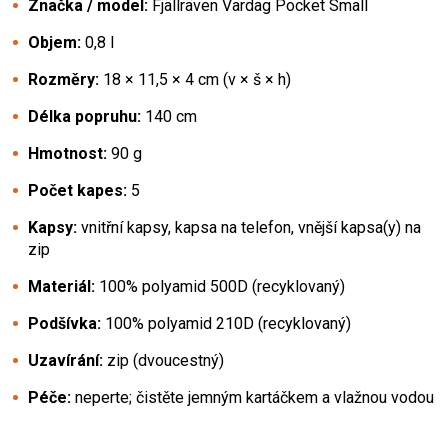
Značka / model:
Fjällräven Vardag Pocket Small
Objem:
0,8 l
Rozměry:
18 × 11,5 × 4 cm (v × š × h)
Délka popruhu:
140 cm
Hmotnost:
90 g
Počet kapes:
5
Kapsy:
vnitřní kapsy, kapsa na telefon, vnější kapsa(y) na
zip
Materiál:
100% polyamid 500D (recyklovaný)
Podšívka:
100% polyamid 210D (recyklovaný)
Uzavírání:
zip (dvoucestný)
Péče:
neperte; čistěte jemným kartáčkem a vlažnou vodou