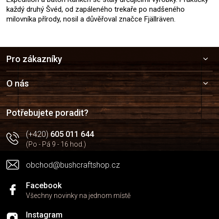
každý druhý Švéd, od zapáleného trekaře po nadšeného
milovníka přírody, nosil a důvěřoval značce Fjällräven.
Z
Pro zákazníky
á
p
a
O nás
t
í
Potřebujete poradit?
(+420)
605 011 644
(Po - Pá 9 - 16 hod.)
obchod@bushcraftshop.cz
Facebook
Všechny novinky na jednom místě
Instagram