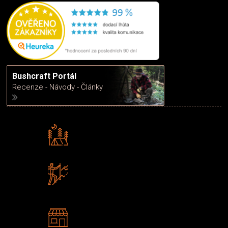
Bushcraft Portál
Recenze - Návody - Články
Rádi předáváme zkušenosti
Poradíme vám s výběrem
Zboží sami testujeme
U nás nekoupíte „zajíce v pytli“
2 kamenné prodejny
Navštivte nás v Praze a