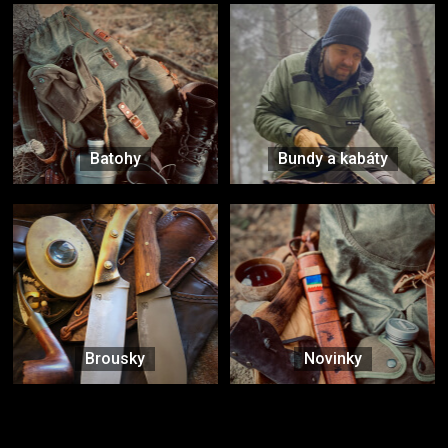
Batohy
Bundy a kabáty
Brousky
Novinky