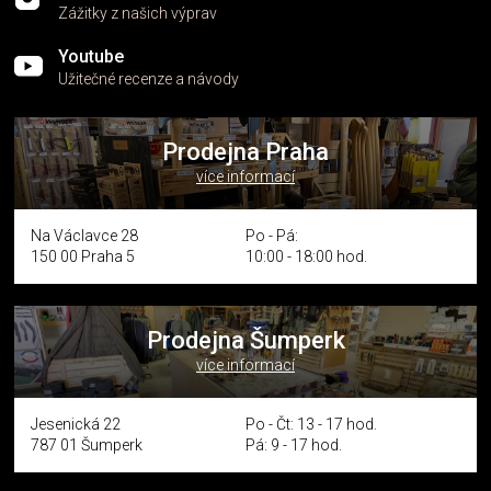
Zážitky z našich výprav
Youtube
Užitečné recenze a návody
Prodejna Praha
více informací
Na Václavce 28
Po - Pá:
150 00 Praha 5
10:00 - 18:00 hod.
Prodejna Šumperk
více informací
Jesenická 22
Po - Čt: 13 - 17 hod.
787 01 Šumperk
Pá: 9 - 17 hod.