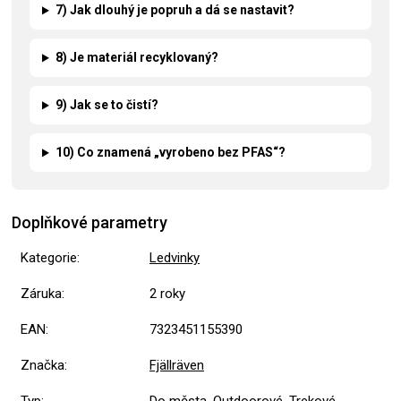
7) Jak dlouhý je popruh a dá se nastavit?
8) Je materiál recyklovaný?
9) Jak se to čistí?
10) Co znamená „vyrobeno bez PFAS“?
Doplňkové parametry
Kategorie
:
Ledvinky
Záruka
:
2 roky
EAN
:
7323451155390
Značka
:
Fjällräven