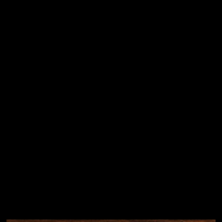
E-mail
Vložením e-mailu souhlasíte s
podmínkami ochrany
osobních údajů
Přihlásit se
Instagram