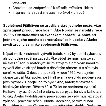
vybavení
Chováme se zodpovědně k přírodě, zvířatům i lidem
Inspirujeme a rozvíjíme zájem o život v přírodě
Společnost Fjällräven se zrodila z vize jednoho muže: vize
zpřístupnit přírodu více lidem. Åke Nordin se narodil v roce
1936 v Örnsköldsviku na švédském pobřeží. A právě při
jednom z jeho mnoha dobrodružství se hluboko v Åkeho
mysli zrodilo semínko společnosti Fjällräven.
Nápad vznikl z nutnosti: vytvořit batoh, který by pohltil vybavení,
ale pohodlně seděl na zádech. Åke věděl, že musí existovat
nějaký způsob. S matčiným šicím strojem a otcovým nářadím
vytvořil Åke ve sklepě batoh s dřevěným rámem. A s ním bylo
semínko ušito. O deset let později, v roce 1960, ve stejném
sklepě založil Åke společnost Fjällräven a uvedl do prodeje svůj
první výrobek. Hádejte, co to bylo? Ano, batoh; tentokrát s
hliníkovým rámem. Během 60. a 70. let se sortiment výrobků
Fjällräven výrazně rozšířil o stany, spací pytle, bundy a kalhoty, a
to díky Åkeho tvrdohlavému přesvědčení, že vždy musí existovat
způsob - praktické řešení. Bunda Greenland, péřová bunda
Expedition a batoh Kånken se staly určujícími výrobky. Prakticky