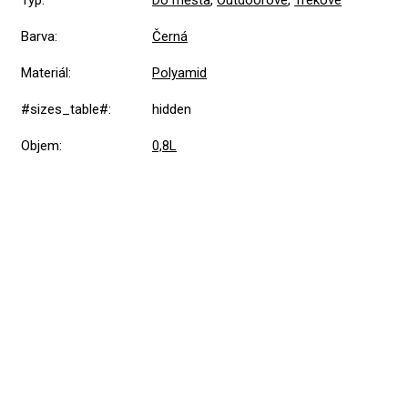
Typ
:
Do města
,
Outdoorové
,
Trekové
Barva
:
Černá
Materiál
:
Polyamid
#sizes_table#
:
hidden
Objem
:
0,8L
Přidat hodnocení