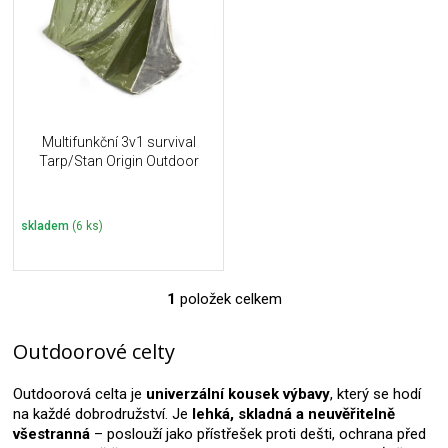
i
k
s
t
p
ů
r
o
d
u
Multifunkční 3v1 survival
k
Tarp/Stan Origin Outdoor
t
ů
skladem
(6 ks)
1
položek celkem
O
v
l
Outdoorové celty
á
d
Outdoorová celta je
univerzální kousek výbavy
, který se hodí
a
na každé dobrodružství. Je
lehká, skladná a neuvěřitelně
c
všestranná
– poslouží jako přístřešek proti dešti, ochrana před
í