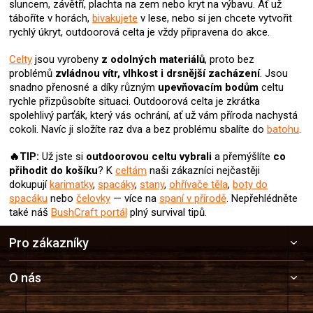
sluncem, závětří, plachta na zem nebo kryt na výbavu. Ať už
p
táboříte v horách,
bivakujete
v lese, nebo si jen chcete vytvořit
r
rychlý úkryt, outdoorová celta je vždy připravena do akce.
v
k
Celty
jsou vyrobeny
z odolných materiálů
, proto bez
y
v
problémů
zvládnou vítr, vlhkost i drsnější zacházení
. Jsou
ý
snadno přenosné a díky různým
upevňovacím bodům
celtu
p
rychle přizpůsobíte situaci. Outdoorová celta je zkrátka
i
spolehlivý parťák, který vás ochrání, ať už vám příroda nachystá
s
cokoli. Navíc ji složíte raz dva a bez problému sbalíte do
batohu
.
u
🔥TIP:
Už jste si
outdoorovou celtu
vybrali
a přemýšlíte
co
přihodit do košíku
? K
celtám
naši zákazníci nejčastěji
dokupují
karimatky
,
spacáky
,
stany
,
ohřívače těla
,
boty do
spacáku
nebo
čelovky
— více na
spaní v přírodě
. Nepřehlédněte
také náš
BushCraft portál
plný survival tipů.
Z
Pro zákazníky
á
p
a
O nás
t
í