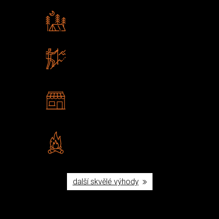
Rádi předáváme zkušenosti
Poradíme vám s výběrem
Zboží sami testujeme
U nás nekoupíte „zajíce v pytli“
2 kamenné prodejny
Navštivte nás v Praze a
Šumperku
Vlastní značka JuBö
Poctivá ruční výroba v ČR
další skvělé výhody
Užijte si to v přírodě