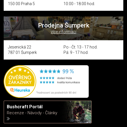
150 00 Praha 5
10:00 - 18:00 hod.
Prodejna Šumperk
více informací
Jesenická 22
Po - Čt: 13 - 17 hod.
787 01 Šumperk
Pá: 9 - 17 hod.
Bushcraft Portál
Recenze - Návody - Články