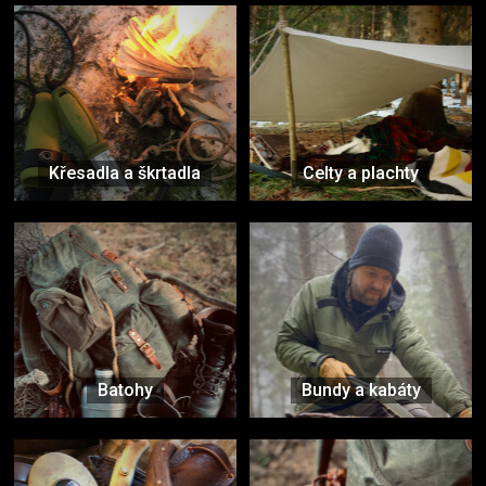
Křesadla a škrtadla
Celty a plachty
Batohy
Bundy a kabáty