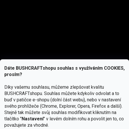
Dáte BUSHCRAFTshopu souhlas s využíváním COOKIES,
prosím?
Díky vašemu souhlasu, můžeme zlepšovat kvalitu
BUSHCRAFTshopu.
Souhlas můžete kdykoliv odvolat a to
buď v patičce e-shopu (dolní část webu), nebo v nastavení
svého prohlížeče (Chrome, Explorer, Opera, Firefox a další).
Stejně tak můžete svůj souhlas modifikovat kliknutím na
tlačítko "
Nastavení
" v levém dolním rohu a povolit jen to, co
Přihlásit se
považujete za vhodné.