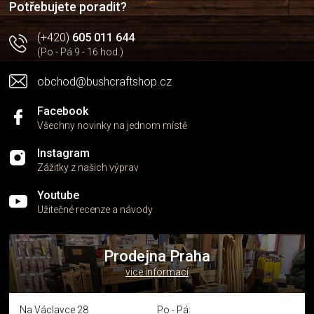
Potřebujete poradit?
(+420)
605 011 644
(Po - Pá 9 - 16 hod.)
obchod@bushcraftshop.cz
Facebook
Všechny novinky na jednom místě
Instagram
Zážitky z našich výprav
Youtube
Užitečné recenze a návody
Prodejna Praha
více informací
Na Václavce 28
Po - Pá: