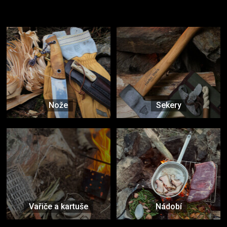
Vybavení, na které spoléháte nejčastěji
Nože
Sekery
Vařiče a kartuše
Nádobí