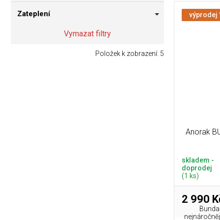
Zateplení
výprodej
Vymazat filtry
Položek k zobrazení:
5
Anorak B
skladem -
doprodej
(1 ks)
2 990 K
Bunda 
nejnáročněj