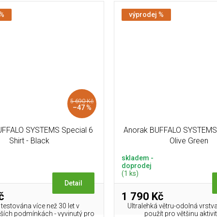
 %
výprodej %
5 690 Kč
–47 %
UFFALO SYSTEMS Special 6
Anorak BUFFALO SYSTEMS W
Shirt - Black
Olive Green
skladem -
doprodej
(1 ks)
Detail
č
1 790 Kč
testována více než 30 let v
Ultralehká větru-odolná vrstva
ších podmínkách - vyvinutý pro
použít pro většinu aktivit