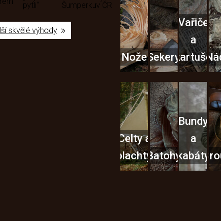
ěrem
pytli“
Šumperku
v ČR
Vařiče
lší skvělé výhody
a
Nože
Sekery
kartuše
Ná
Bundy
Celty a
a
plachty
Batohy
kabáty
Bro
Instagram