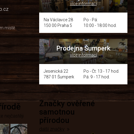
více informací
p.cz
Na Václavce 28
Po - Pá:
150 00 Praha 5
10:00 - 18:00 hod.
om místě
Prodejna Šumperk
více informací
y
Jesenická 22
Po - Čt: 13 - 17 hod.
787 01 Šumperk
Pá: 9 - 17 hod.
Značky ověřené
přírodě
samotnou
e nejčastěji
přírodou
další značky