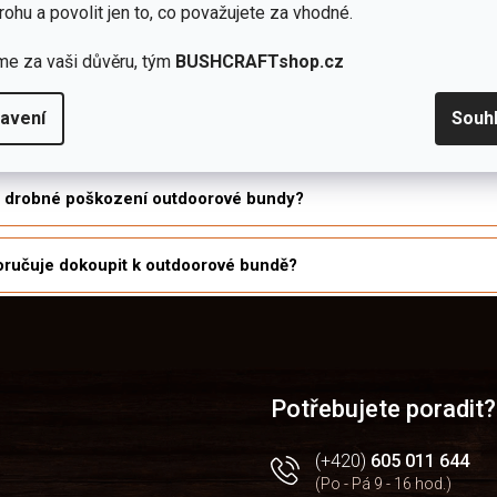
rohu a povolit jen to, co považujete za vhodné.
me za vaši důvěru, tým
BUSHCRAFTshop.cz
í anorak a kdy bunda s celopropínacím zipem?
avení
Souh
outdoorovou bundu bez poškození funkce?
t drobné poškození outdoorové bundy?
ručuje dokoupit k outdoorové bundě?
Potřebujete poradit?
(+420)
605 011 644
(Po - Pá 9 - 16 hod.)