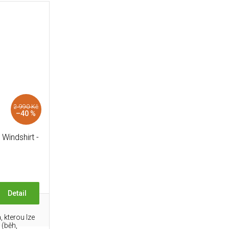
2 990 Kč
–40 %
indshirt -
Detail
, kterou lze
 (běh,