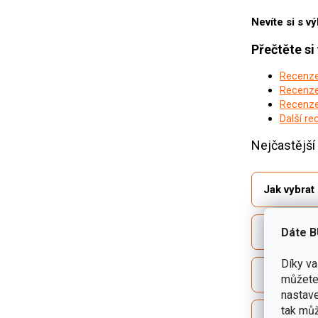
Nevíte si s 
Přečtěte s
Recenze
Recenze
Recenze
Další r
Nejčastějš
Jak vybrat
Jaký je ro
Dáte B
Díky v
Co znamen
můžete 
nastave
tak můž
Jak zvolit