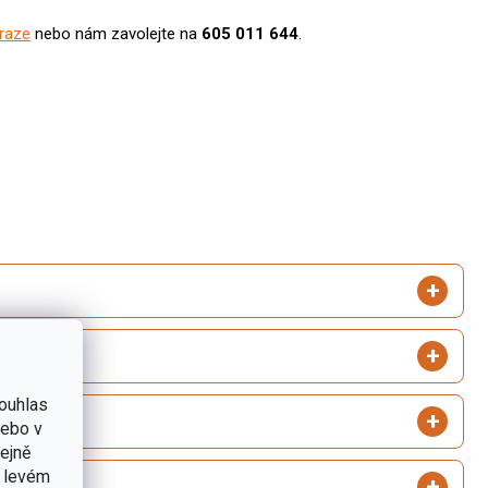
raze
nebo nám zavolejte na
605 011 644
.
ouhlas
nebo v
tejně
v levém