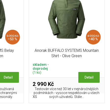
5 990 Kč
4 990 Kč
–53 %
–40 %
S Belay
Anorak BUFFALO SYSTEMS Mountain
en
Shirt - Olive Green
skladem -
doprodej
(1 ks)
Detail
Detail
2 990 Kč
používaná
Testován více než 30 let v nejnáročnějších
záchrannými
podmínkách - vysoce respektován u všech
XS
sionály.
svých uživatelů. Stále...