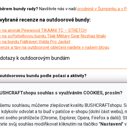
výběrem bundy rady?
Navštivte nás v naší
prodejně v Šumperku a v P
i vybrané recenze na outdoorové bundy:
 na anorak Pinewood TIKAANI TC – STRETCH
 na softshellovou bundu Tilak Military Gear Noshaq khaki
 na bundu Fjällräven Vidda Pro Jacket
ecenze a tipy na outdoorové oblečení najdete v našem blogu
í dotazy k outdoorovým bundám
 outdoorovou bundu podle počasí a aktivity?
zdíl mezi hardshellovou, softshellovou a fleecovou bundou?
USHCRAFTshopu souhlas s využíváním COOKIES, prosím?
ašemu souhlasu, můžeme zlepšovat kvalitu BUSHCRAFTshopu.
S
á vodní sloupec a prodyšnost bundy?
kdykoliv odvolat a to buď v patičce e-shopu (dolní část webu), 
ní svého prohlížeče (Chrome, Explorer, Opera, Firefox a další). S
ete svůj souhlas modifikovat kliknutím na tlačítko "
Nastavení
" 
 velikost outdoorové bundy pro vrstvení?