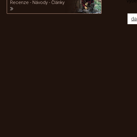
výb
Recenze - Návody - Články
da
Odebírat newsletter