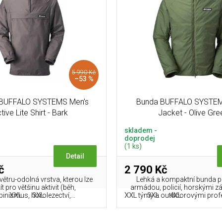
5 990 Kč
–53 %
 BUFFALO SYSTEMS Men’s
Bunda BUFFALO SYSTEM
tive Lite Shirt - Bark
Jacket - Olive Gre
skladem -
doprodej
(1 ks)
Detail
č
2 790 Kč
 větru-odolná vrstva, kterou lze
Lehká a kompaktní bunda 
t pro většinu aktivit (běh,
armádou, policií, horskými 
XXL
3XL
XXL
3XL
4XL
pinismus, horolezectví,...
týmy a outdoorovými profe