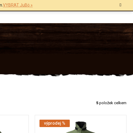
m.
VYBRAT JuBö »
5
položek celkem
výprodej %