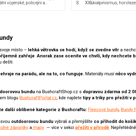
S
XXL
lní vojenské, policejní a...
skialpinismus, horolezect
O
v
bundy
l
á
svoje místo –
lehká větrovka se hodí, když se zvedne vítr
a nechce
d
příjemně zahřeje
.
Anorak zase
oceníte ve chvíli, kdy nechcete 
a
u dešti.
c
í
p
ehraje na parádu, ale na to, co funguje.
Materiály musí
něco vydr
r
v
k
tdoorovou
bundu
na BushcraftShop.cz s
dopravou zdarma od 2 0
y
šem blogu
BushcraftPortal.cz
, kde najdete
tipy a triky pro přežití v 
v
ý
e další oblíbené kategorie z Bushcraftu:
Fleecové bundy
,
Bundy F
p
i
i svou
outdoorovou bundu
vybrali
a přemýšlíte
co přihodit do koší
s
olné zápisníky
a
mapy
— více v sekci
přežití v přírodě
. Nepřehlédn
u