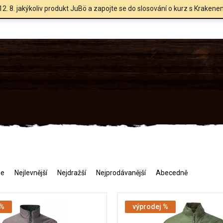
12. 8. jakýkoliv produkt JuBö a zapojte se do slosování o kurz s Krakene
me
Nejlevnější
Nejdražší
Nejprodávanější
Abecedně
 %
výprodej %