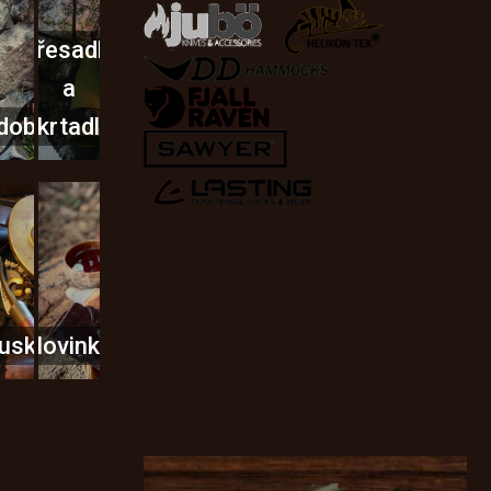
Křesadla
a
dobí
škrtadla
usky
Novinky