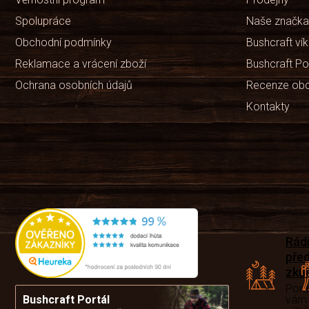
Spolupráce
Naše značka
Obchodní podmínky
Bushcraft ví
Reklamace a vrácení zboží
Bushcraft Po
Ochrana osobních údajů
Recenze ob
Kontakty
Rád
pře
zku
Por
vám
Bushcraft Portál