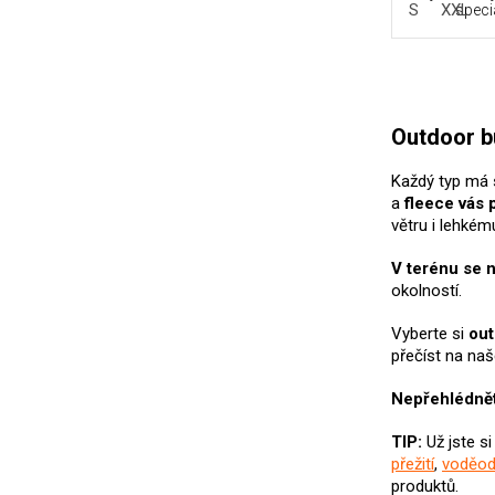
S
XXL
speciá
Outdoor 
Každý typ má 
a
fleece vás 
větru i lehkém
V terénu se n
okolností.
Vyberte si
ou
přečíst na na
Nepřehlédnět
TIP:
Už jste s
přežití
,
voděod
produktů.