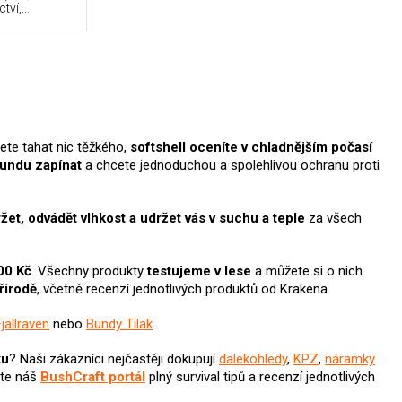
ví,...
te tahat nic těžkého,
softshell oceníte v chladnějším počasí
bundu zapínat
a chcete jednoduchou a spolehlivou ochranu proti
žet, odvádět vlhkost a udržet vás v suchu a teple
za všech
00 Kč
. Všechny produkty
testujeme v lese
a můžete si o nich
přírodě
, včetně recenzí jednotlivých produktů od Krakena.
jällräven
nebo
Bundy Tilak
.
ku
? N
aši zákazníci nejčastěji dokupují
dalekohledy
,
KPZ
,
náramky
ěte náš
BushCraft portál
plný survival tipů a recenzí jednotlivých