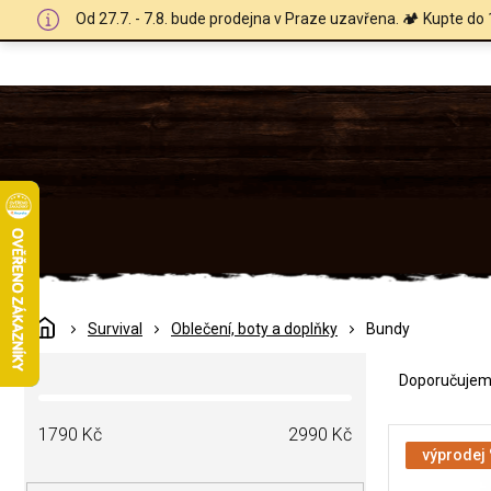
Přejít
Od 27.7. - 7.8. bude prodejna v Praze uzavřena. 🏕️ Kupte do 
na
obsah
Domů
Survival
Oblečení, boty a doplňky
Bundy
Ř
P
a
Doporučuje
o
z
s
e
V
t
1790
Kč
2990
Kč
n
ý
výprodej
r
í
p
a