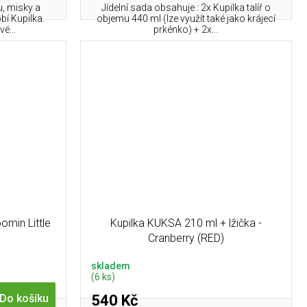
u, misky a
Jídelní sada obsahuje : 2x Kupilka talíř o
bí Kupilka.
objemu 440 ml (lze využít také jako krájecí
é...
prkénko) + 2x...
omin Little
Kupilka KUKSA 210 ml + lžička -
Cranberry (RED)
skladem
(6 ks)
540 Kč
Do košíku