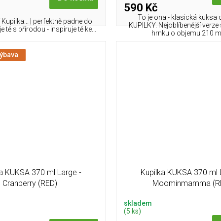
590 Kč
To je ona - klasická kuksa 
 Kupilka... | perfektně padne do
KUPILKY. Nejoblíbenější verz
e tě s přírodou - inspiruje tě ke...
hrnku o objemu 210 ml 
výbava
ka KUKSA 370 ml Large -
Kupilka KUKSA 370 ml 
Cranberry (RED)
Moominmamma (R
skladem
(5 ks)