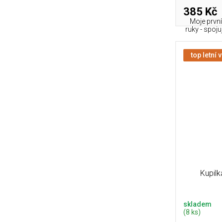
385 Kč
Moje první
ruky - spojuj
top letní 
Kupil
skladem
(8 ks)