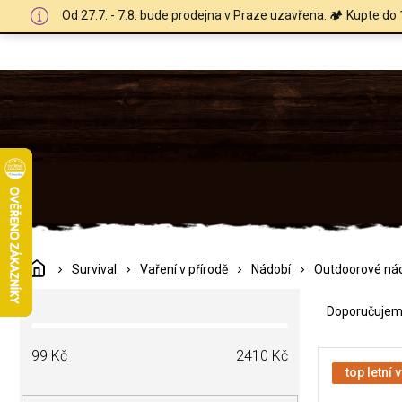
Přejít
Od 27.7. - 7.8. bude prodejna v Praze uzavřena. 🏕️ Kupte do 
na
obsah
Domů
Survival
Vaření v přírodě
Nádobí
Outdoorové nád
Ř
P
a
Doporučuje
o
z
s
e
V
t
99
Kč
2410
Kč
n
ý
top letní 
r
í
p
a