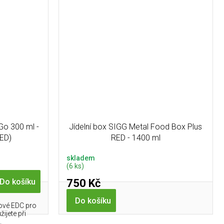
Go 300 ml -
Jídelní box SIGG Metal Food Box Plus
RED)
RED - 1400 ml
skladem
(6 ks)
750 Kč
Do košíku
Do košíku
kové EDC pro
ijete při
.