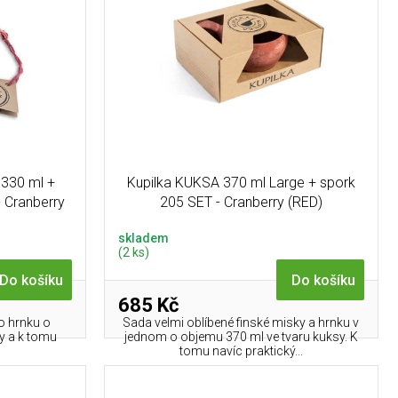
 330 ml +
Kupilka KUKSA 370 ml Large + spork
- Cranberry
205 SET - Cranberry (RED)
skladem
(2 ks)
Do košíku
Do košíku
685 Kč
o hrnku o
Sada velmi oblíbené finské misky a hrnku v
y a k tomu
jednom o objemu 370 ml ve tvaru kuksy. K
tomu navíc praktický...