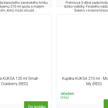
a klasického severského hrnku
Prémiová 3-dílná sada hrnk
objemu 210 ml spolu s malým
lžičko-vidličky. Finského nádo
řkem, který může sloužit...
Baleno v krásné březov
ka KUKSA 120 ml Small -
Kupilka KUKSA 210 ml - Mo
Cranberry (RED)
My (RED)
skladem
(4 ks)
Do košíku