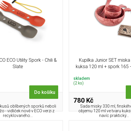
CO ECO Utility Spork - Chili &
Kupilka Junior SET miska
Slate
kuksa 120 ml + spork 165 
(RED)
skladem
(2 ks)
Do košíku
780 Kč
kusů oblíbených sporků neboli
Sada misky 330 ml, finskéh
žo - vidliček nově v ECO verzi z
objemu 120 ml ve tvaru kuks
recyklovaného...
navíc praktický...