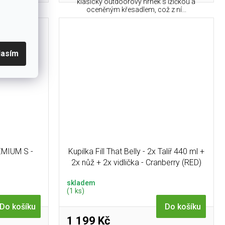
klasický outdoorový hrnek s lžičkou a
o na cesty.
oceněným křesadlem, což z ní...
lasím
EMIUM S -
Kupilka Fill That Belly - 2x Talíř 440 ml +
2x nůž + 2x vidlička - Cranberry (RED)
skladem
(1 ks)
Do košíku
Do košíku
1 199 Kč