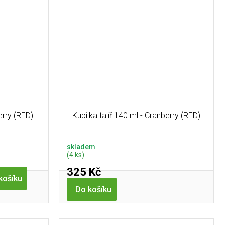
erry (RED)
Kupilka talíř 140 ml - Cranberry (RED)
skladem
(4 ks)
325 Kč
košíku
Do košíku