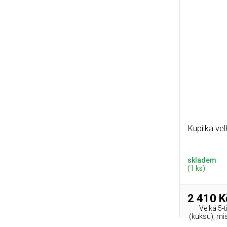
Kupilka ve
skladem
(1 ks)
2 410 K
Velká 5-t
(kuksu), mis