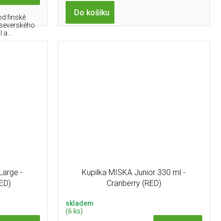
Do košíku
od finské
e severského
a...
Large -
Kupilka MISKA Junior 330 ml -
ED)
Cranberry (RED)
skladem
(6 ks)