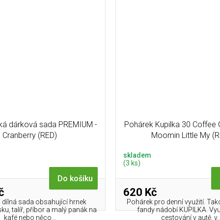
lká dárková sada PREMIUM -
Pohárek Kupilka 30 Coffee 
Cranberry (RED)
Moomin Little My (
skladem
(3 ks)
Do košíku
č
620 Kč
i dílná sada obsahující hrnek
Pohárek pro denní využití. Ta
ku, talíř, příbor a malý panák na
fandy nádobí KUPILKA. Využ
kafé nebo něco...
cestování v autě, v..