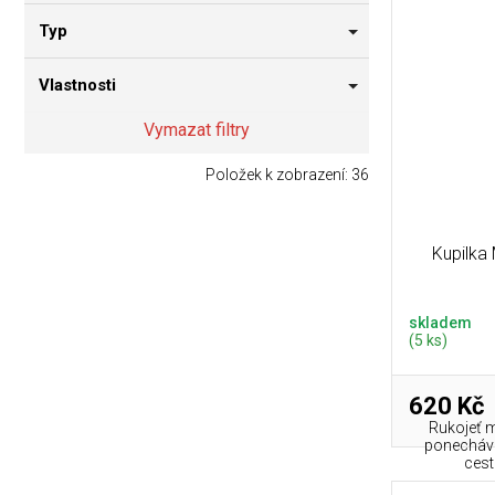
Typ
Vlastnosti
Vymazat filtry
Položek k zobrazení:
36
Kupilka
skladem
(5 ks)
620 Kč
Rukojeť m
ponechává
cest