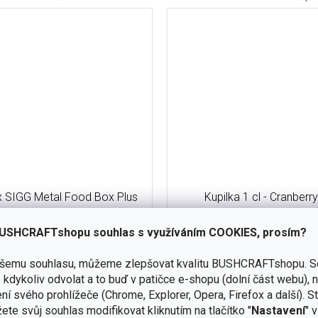
ox SIGG Metal Food Box Plus
Kupilka 1 cl - Cranberr
RED - 900 ml
USHCRAFTshopu souhlas s využíváním COOKIES, prosím?
skladem
(11 ks)
ašemu souhlasu, můžeme zlepšovat kvalitu BUSHCRAFTshopu.
S
kdykoliv odvolat a to buď v patičce e-shopu (dolní část webu), 
ní svého prohlížeče (Chrome, Explorer, Opera, Firefox a další). S
145 Kč
ku
ete svůj souhlas modifikovat kliknutím na tlačítko "
Nastavení
" 
Malý panák, doplněk na klíče 