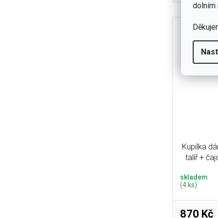
dolním 
Děkuje
Nast
Kupilka d
talíř + ča
skladem
(4 ks)
870 Kč