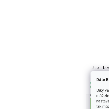
Jídelní b
Dáte B
skladem
(4 ks)
Díky v
650 Kč
můžete 
nastave
Do koší
tak můž