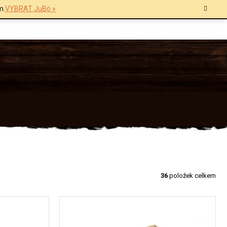
m.
VYBRAT JuBö »
36
položek celkem