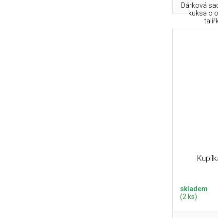
Dárková sad
kuksa o 
talí
Kupil
skladem
(2 ks)