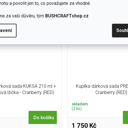
rohu a povolit jen to, co považujete za vhodné.
do domácnosti, na chatu neb
me za vaši důvěru, tým
BUSHCRAFTshop.cz
avení
Souh
árková sada KUKSA 210 ml +
Kupilka dárková sada PR
jová lžička - Cranberry (RED)
Cranberry (RED)
skladem
(2 ks)
Do košíku
1 750 Kč