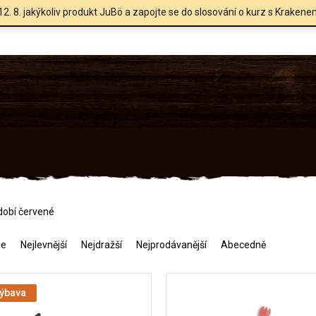
12. 8. jakýkoliv produkt JuBö a zapojte se do slosování o kurz s Krakene
obí červené
me
Nejlevnější
Nejdražší
Nejprodávanější
Abecedně
výbava