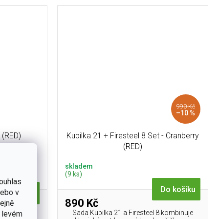
990 Kč
–10 %
y (RED)
Kupilka 21 + Firesteel 8 Set - Cranberry
(RED)
skladem
(9 ks)
ouhlas
Do košíku
nebo v
Do košíku
890 Kč
tejně
Sada Kupilka 21 a Firesteel 8 kombinuje
v levém
nebo kořenka