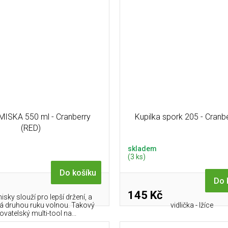
 MISKA 550 ml - Cranberry
Kupilka spork 205 - Cranb
(RED)
skladem
(3 ks)
Do košíku
Do 
145 Kč
isky slouží pro lepší držení, a
 druhou ruku volnou. Takový
vidlička - lžíce
ovatelský multi-tool na...