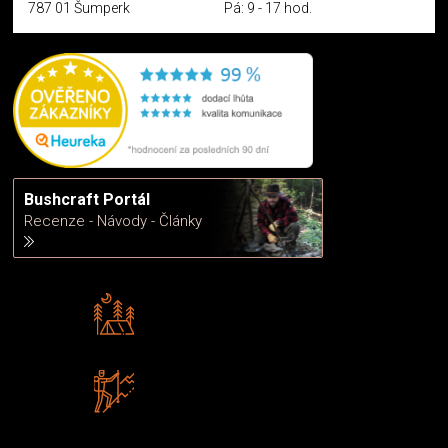
787 01 Šumperk
Pá: 9 - 17 hod.
Bushcraft Portál
Recenze - Návody - Články
Rádi předáváme zkušenosti
Poradíme vám s výběrem
Zboží sami testujeme
U nás nekoupíte „zajíce v pytli“