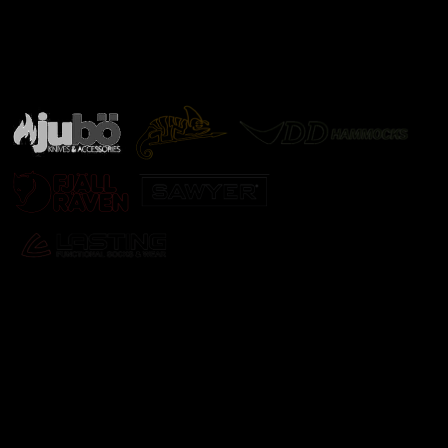
Značky ověřené samotnou přírodou
další značky
Odebírat newsletter
Vložte svůj e-mail a my vám budeme zasílat informace o
nových produktech na našem e-shopu.