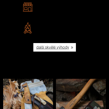
2 kamenné prodejny
Navštivte nás v Praze a
Šumperku
Vlastní značka JuBö
Poctivá ruční výroba v ČR
další skvělé výhody
Užijte si to v přírodě
Vybavení, na které spoléháte nejčastěji