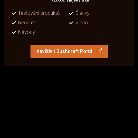
Prozkoumejte naše:
Testování produktů
Články
Recenze
Videa
Návody
navštívit Bushcraft Portál