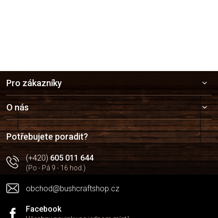
Z
Pro zákazníky
á
p
a
O nás
t
í
Potřebujete poradit?
(+420)
605 011 644
(Po - Pá 9 - 16 hod.)
obchod@bushcraftshop.cz
Facebook