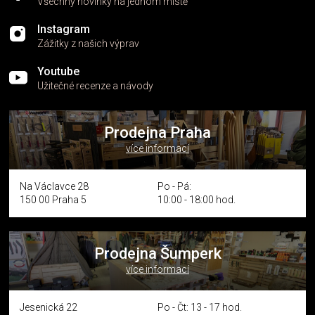
Všechny novinky na jednom místě
Instagram
Zážitky z našich výprav
Youtube
Užitečné recenze a návody
Prodejna Praha
více informací
Na Václavce 28
Po - Pá:
150 00 Praha 5
10:00 - 18:00 hod.
Prodejna Šumperk
více informací
Jesenická 22
Po - Čt: 13 - 17 hod.