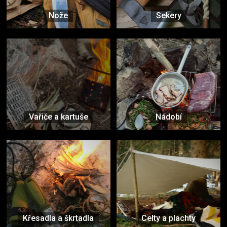
Nože
Sekery
Vařiče a kartuše
Nádobí
Křesadla a škrtadla
Celty a plachty