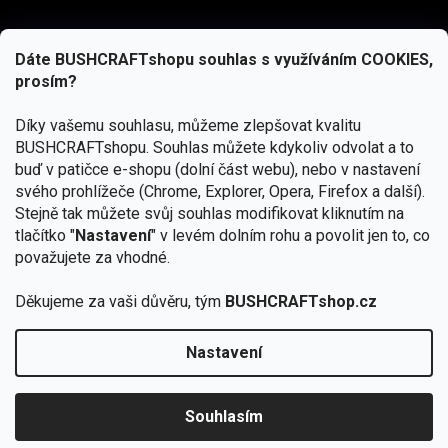
Dáte BUSHCRAFTshopu souhlas s využíváním COOKIES,
prosím?
Díky vašemu souhlasu, můžeme zlepšovat kvalitu
BUSHCRAFTshopu.
Souhlas můžete kdykoliv odvolat a to
buď v patičce e-shopu (dolní část webu), nebo v nastavení
svého prohlížeče (Chrome, Explorer, Opera, Firefox a další).
Stejně tak můžete svůj souhlas modifikovat kliknutím na
tlačítko "
Nastavení
" v levém dolním rohu a povolit jen to, co
Přihlásit se
považujete za vhodné.
Vložením e-mailu souhlasíte s
podmínkami ochrany osobních údajů
Děkujeme za vaši důvěru, tým
BUSHCRAFTshop.cz
Nastavení
Od 27.7. - 7.8. bude prodejna v Praze uzavřena.
Copyright 2026
BUSHCRAFTshop.cz
. Všechna práva
🏕️ Kupte do 12. 8. jakýkoliv produkt JuBö a
vyhrazena.
Upravit nastavení cookies
zapojte se do slosování o kurz s
Souhlasím
Krakenem.
VYBRAT JuBö »
Vytvořil Shoptet