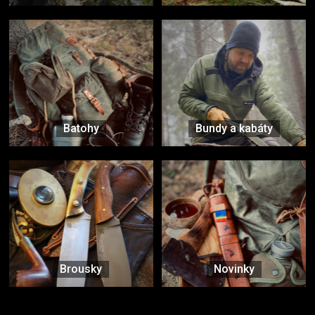
Batohy
Bundy a kabáty
Brousky
Novinky