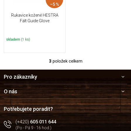
–5 %
Rukavice kožené HESTRA
Fält Guide Glove
skladem
(1 ks)
3
položek celkem
O
v
Z
l
Pro zákazníky
á
á
p
d
a
a
O nás
c
t
í
í
p
Potřebujete poradit?
r
v
(+420)
605 011 644
k
(Po - Pá 9 - 16 hod.)
y