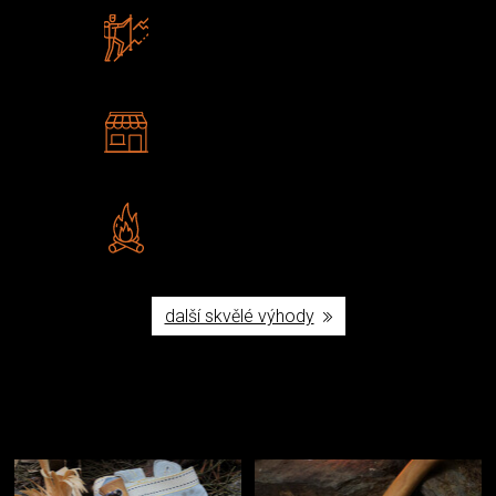
Zboží sami testujeme
U nás nekoupíte „zajíce v pytli“
2 kamenné prodejny
Navštivte nás v Praze a
Šumperku
Vlastní značka JuBö
Poctivá ruční výroba v ČR
další skvělé výhody
Užijte si to v přírodě
Vybavení, na které spoléháte nejčastěji