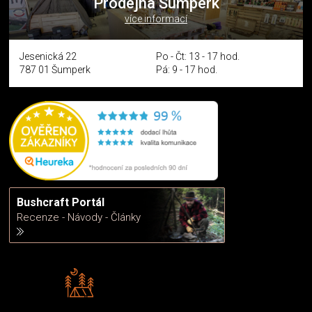
Prodejna Šumperk
více informací
Jesenická 22
Po - Čt: 13 - 17 hod.
787 01 Šumperk
Pá: 9 - 17 hod.
Bushcraft Portál
Recenze - Návody - Články
Rádi předáváme zkušenosti
Poradíme vám s výběrem