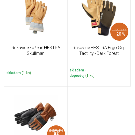
u
i
k
s
t
p
ů
r
1 990 Kč
o
–20 %
d
u
Rukavice kožené HESTRA
Rukavice HESTRA Ergo Grip
k
Skullman
Tactility - Dark Forest
t
ů
skladem -
skladem
(1 ks)
doprodej
(1 ks)
3 390 Kč
až