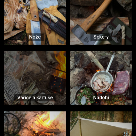
Nože
Sekery
Vařiče a kartuše
Nádobí