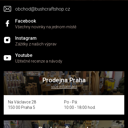
v
obchod@bushcraftshop.cz
ý
p
i
Facebook
s
Všechny novinky na jednom místě
u
Instagram
Zážitky z našich výprav
Youtube
Užitečné recenze a návody
Prodejna Praha
více informací
Na Václavce 28
Po - Pá:
150 00 Praha 5
10:00 - 18:00 hod.