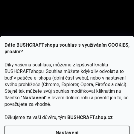
Dáte BUSHCRAFTshopu souhlas s využíváním COOKIES,
prosím?
Díky vašemu souhlasu, můžeme zlepšovat kvalitu
BUSHCRAFTshopu.
Souhlas můžete kdykoliv odvolat a to
buď v patičce e-shopu (dolní část webu), nebo v nastavení
svého prohlížeče (Chrome, Explorer, Opera, Firefox a další).
Stejně tak můžete svůj souhlas modifikovat kliknutím na
tlačítko "
Nastavení
" v levém dolním rohu a povolit jen to, co
Přihlásit se
považujete za vhodné.
Vložením e-mailu souhlasíte s
Děkujeme za vaši důvěru, tým
BUSHCRAFTshop.cz
podmínkami ochrany osobních údajů
Nastavení