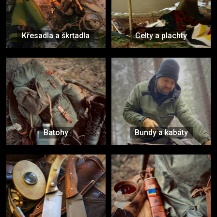
Křesadla a škrtadla
Celty a plachty
Batohy
Bundy a kabáty