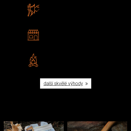
Zboží sami testujeme
U nás nekoupíte „zajíce v pytli“
2 kamenné prodejny
Navštivte nás v Praze a
Šumperku
Vlastní značka JuBö
Poctivá ruční výroba v ČR
další skvělé výhody
Užijte si to v přírodě
Vybavení, na které spoléháte nejčastěji