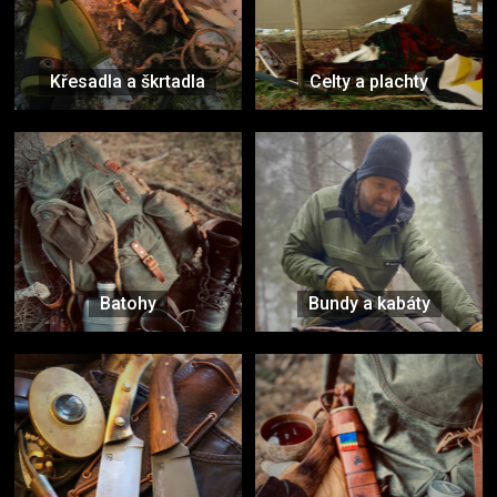
Křesadla a škrtadla
Celty a plachty
Batohy
Bundy a kabáty