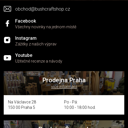
v
obchod@bushcraftshop.cz
ý
p
i
Facebook
s
Všechny novinky na jednom místě
u
Instagram
Zážitky z našich výprav
Youtube
Užitečné recenze a návody
Prodejna Praha
více informací
Na Václavce 28
Po - Pá:
150 00 Praha 5
10:00 - 18:00 hod.