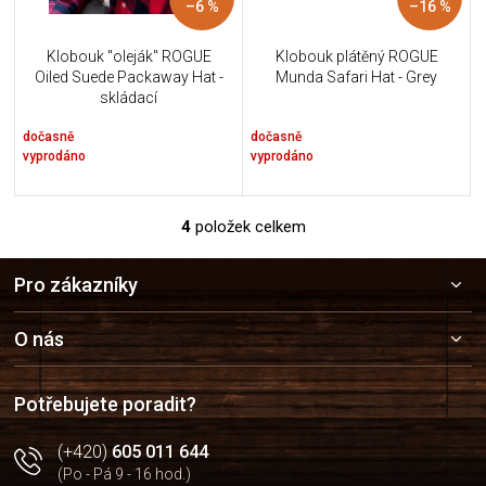
–6 %
–16 %
Klobouk "oleják" ROGUE
Klobouk plátěný ROGUE
Oiled Suede Packaway Hat -
Munda Safari Hat - Grey
skládací
dočasně
dočasně
vyprodáno
vyprodáno
4
položek celkem
O
v
Z
l
Pro zákazníky
á
á
p
d
a
a
O nás
c
t
í
í
p
Potřebujete poradit?
r
v
(+420)
605 011 644
k
(Po - Pá 9 - 16 hod.)
y