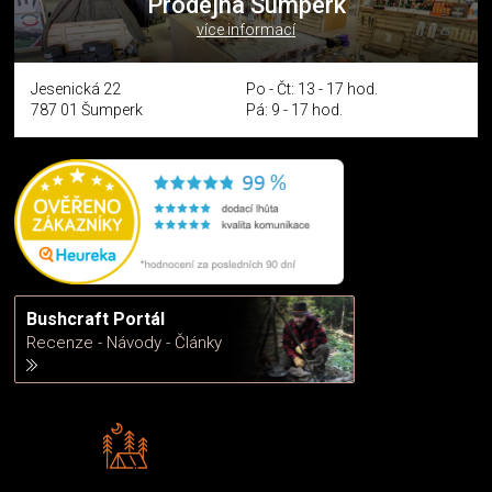
Prodejna Šumperk
více informací
Jesenická 22
Po - Čt: 13 - 17 hod.
787 01 Šumperk
Pá: 9 - 17 hod.
Bushcraft Portál
Recenze - Návody - Články
Rádi předáváme zkušenosti
Poradíme vám s výběrem