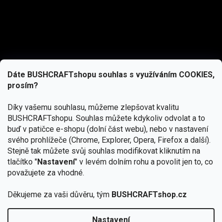
Dáte BUSHCRAFTshopu souhlas s využíváním COOKIES,
prosím?
Díky vašemu souhlasu, můžeme zlepšovat kvalitu
BUSHCRAFTshopu.
Souhlas můžete kdykoliv odvolat a to
buď v patičce e-shopu (dolní část webu), nebo v nastavení
svého prohlížeče (Chrome, Explorer, Opera, Firefox a další).
Stejně tak můžete svůj souhlas modifikovat kliknutím na
tlačítko "
Nastavení
" v levém dolním rohu a povolit jen to, co
Přihlásit se
považujete za vhodné.
Vložením e-mailu souhlasíte s
Děkujeme za vaši důvěru, tým
BUSHCRAFTshop.cz
podmínkami ochrany osobních údajů
Nastavení