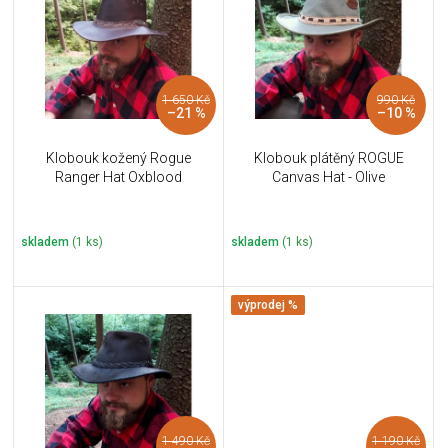
u
i
k
s
t
p
ů
r
1 650 Kč
990 Kč
o
–21 %
–10 %
d
u
Klobouk kožený Rogue
Klobouk plátěný ROGUE
k
Ranger Hat Oxblood
Canvas Hat - Olive
t
ů
skladem
(1 ks)
skladem
(1 ks)
výprodej %
1 490 Kč
1 190 Kč