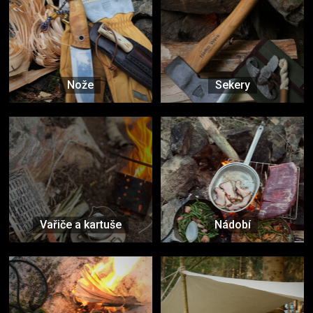
Nože
Sekery
Vařiče a kartuše
Nádobí