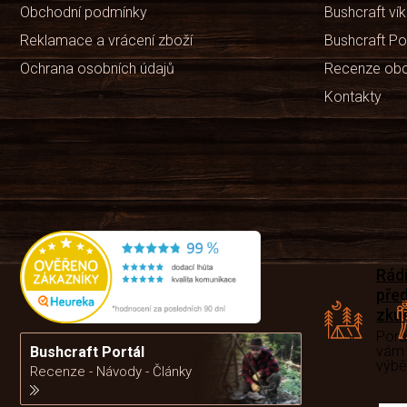
Obchodní podmínky
Bushcraft ví
Reklamace a vrácení zboží
Bushcraft Po
Ochrana osobních údajů
Recenze ob
Kontakty
Rád
pře
zku
Por
vám
Bushcraft Portál
výb
Recenze - Návody - Články