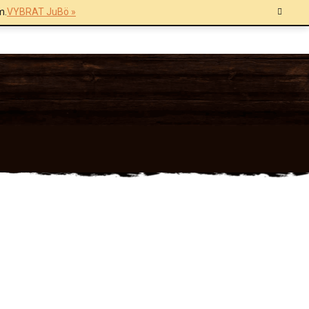
m.
VYBRAT JuBö »