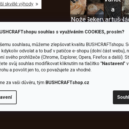
lší skvělé výhody
a
Nože
Sekery
kartuše
Ná
USHCRAFTshopu souhlas s využíváním COOKIES, prosím?
ašemu souhlasu, můžeme zlepšovat kvalitu BUSHCRAFTshopu.
S
kdykoliv odvolat a to buď v patičce e-shopu (dolní část webu), 
Bundy
ní svého prohlížeče (Chrome, Explorer, Opera, Firefox a další). S
ete svůj souhlas modifikovat kliknutím na tlačítko "
Nastavení
" 
Celty a
a
rohu a povolit jen to, co považujete za vhodné.
plachty
Batohy
kabáty
Bro
me za vaši důvěru, tým
BUSHCRAFTshop.cz
avení
Souh
Instagram
h produktech na našem e-