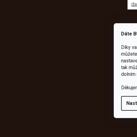
da
Dáte B
Díky v
můžete 
nastave
tak můž
dolním 
Děkuje
Nast
Odebírat newsletter
Vložte svůj e-mail a my vám budeme zasílat informace o novýc