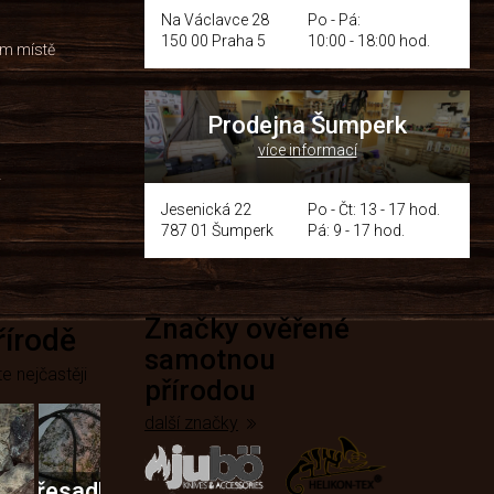
Na Václavce 28
Po - Pá:
150 00 Praha 5
10:00 - 18:00 hod.
om místě
Prodejna Šumperk
více informací
y
Jesenická 22
Po - Čt: 13 - 17 hod.
787 01 Šumperk
Pá: 9 - 17 hod.
Značky ověřené
přírodě
samotnou
e nejčastěji
přírodou
další značky
Křesadla