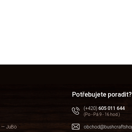
Potřebujete poradit?
(+420)
605 011 644
(Po - Pá 9 - 16 hod.)
 — JuBö
obchod@bushcraftsho