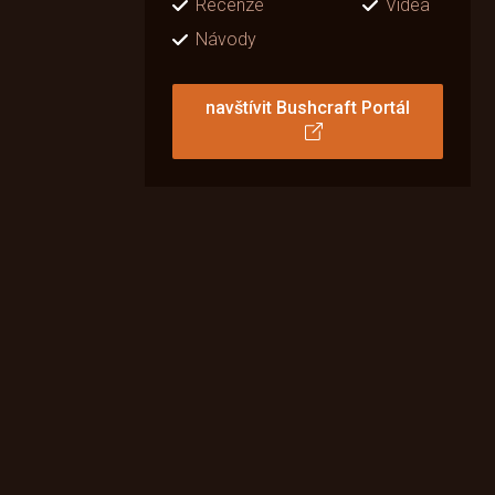
Recenze
Videa
Návody
navštívit Bushcraft Portál