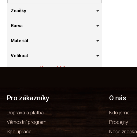
n
n
Značky
í
p
Barva
a
n
Materiál
e
l
Velikost
Vymazat filtry
Z
á
Položek k zobrazení:
0
p
a
t
Pro zákazníky
O nás
í
Doprava a platba
Kdo jsme
Věrnostní program
Prodejny
Spolupráce
Naše značka