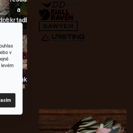
a
dobí
škrtadla
ouhlas
nebo v
tejně
v levém
usky
Novinky
lasím