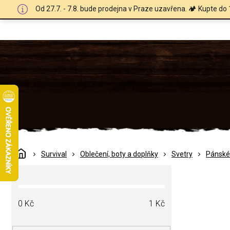
Přejít
Od 27.7. - 7.8. bude prodejna v Praze uzavřena. 🏕️ Kupte do 
na
obsah
Domů
Survival
Oblečení, boty a doplňky
Svetry
Pánské
P
o
s
t
0
Kč
1
Kč
r
a