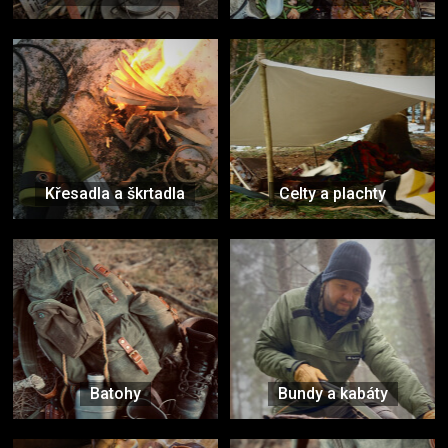
Křesadla a škrtadla
Celty a plachty
Batohy
Bundy a kabáty