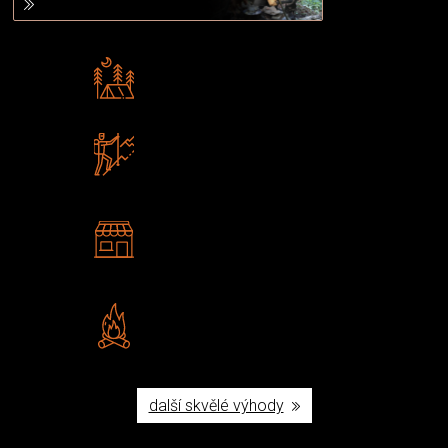
Rádi předáváme zkušenosti
Poradíme vám s výběrem
Zboží sami testujeme
U nás nekoupíte „zajíce v pytli“
2 kamenné prodejny
Navštivte nás v Praze a
Šumperku
Vlastní značka JuBö
Poctivá ruční výroba v ČR
další skvělé výhody