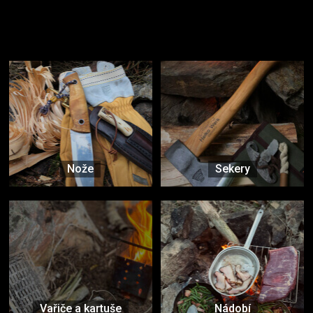
Užijte si to v přírodě
Vybavení, na které spoléháte nejčastěji
Nože
Sekery
Vařiče a kartuše
Nádobí