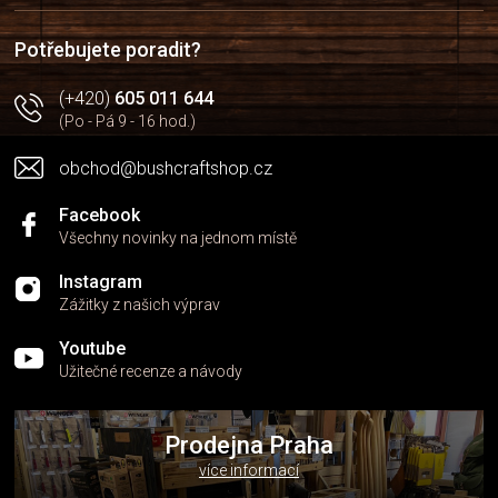
t
í
Potřebujete poradit?
(+420)
605 011 644
(Po - Pá 9 - 16 hod.)
obchod@bushcraftshop.cz
Facebook
Všechny novinky na jednom místě
Instagram
Zážitky z našich výprav
Youtube
Užitečné recenze a návody
Prodejna Praha
více informací