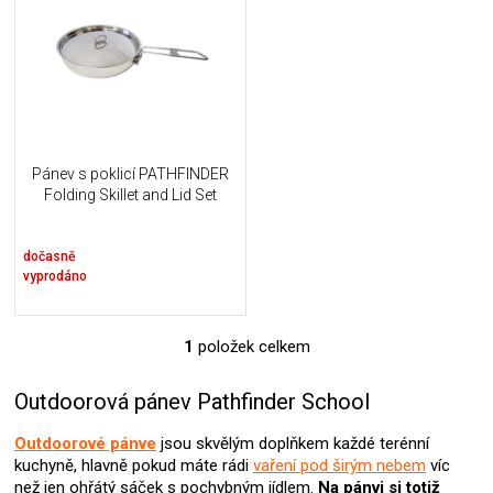
u
i
k
s
t
p
ů
r
o
d
u
Pánev s poklicí PATHFINDER
k
Folding Skillet and Lid Set
t
ů
dočasně
vyprodáno
1
položek celkem
O
v
l
Outdoorová pánev Pathfinder School
á
d
Outdoorové pánve
jsou skvělým doplňkem každé terénní
a
kuchyně, hlavně pokud máte rádi
vaření pod širým nebem
víc
c
než jen ohřátý sáček s pochybným jídlem.
Na pánvi si totiž