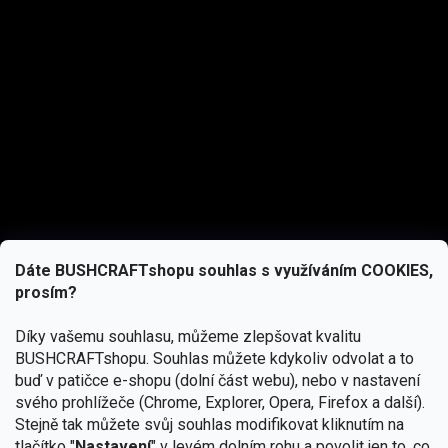
Dáte BUSHCRAFTshopu souhlas s využíváním COOKIES,
prosím?
Díky vašemu souhlasu, můžeme zlepšovat kvalitu
BUSHCRAFTshopu.
Souhlas můžete kdykoliv odvolat a to
buď v patičce e-shopu (dolní část webu), nebo v nastavení
svého prohlížeče (Chrome, Explorer, Opera, Firefox a další).
Stejně tak můžete svůj souhlas modifikovat kliknutím na
tlačítko "
Nastavení
" v levém dolním rohu a povolit jen to, co