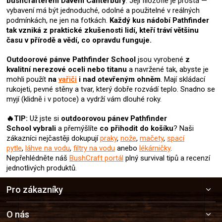
bushcrafterem Davem Canterbury
. Její filozofie je prostá —
vybavení má být jednoduché, odolné a použitelné v reálných
podmínkách, ne jen na fotkách.
Každý kus nádobí Pathfinder
tak vzniká z praktické zkušenosti lidí, kteří tráví většinu
času v přírodě a vědí, co opravdu funguje.
Outdoorové pánve Pathfinder School
jsou vyrobené
z
kvalitní nerezové oceli nebo titanu
a navržené tak, abyste je
mohli použít
na
vařiči
i nad otevřeným ohněm
. Mají skládací
rukojeti, pevné stěny a tvar, který dobře rozvádí teplo. Snadno se
myjí (klidně i v potoce) a vydrží vám dlouhé roky.
🔥TIP:
Už jste si
outdoorovou pánev Pathfinder
School
vybrali
a přemýšlíte
co přihodit do košíku
? Naši
zákazníci nejčastěji dokupují
praky
,
nože
,
mačety
,
spací
pytle
,
láhve na vodu
,
filtry na vodu
anebo
lékárničky
.
Nepřehlédněte náš
BushCraft portál
plný survival tipů a recenzí
jednotlivých produktů.
Z
Pro zákazníky
á
p
a
O nás