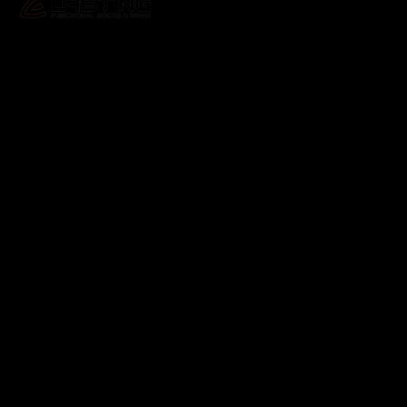
Odebírat newsletter
Vložte svůj e-mail a my vám budeme zasílat informace o
nových produktech na našem e-shopu.
E-mail
Vložením e-mailu souhlasíte s
podmínkami ochrany
osobních údajů
Přihlásit se
Instagram