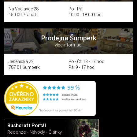
Na Václavce 28
Po - Pá:
150 00 Praha 5
10:00 - 18:00 hod.
Prodejna Šumperk
více informací
Jesenická 22
Po - Čt: 13 - 17 hod.
787 01 Šumperk
Pá: 9 - 17 hod.
Bushcraft Portál
Recenze - Návody - Články