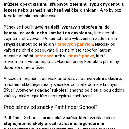
í
můžete opéct slaninu, křupavou zeleninu, rybu chycenou u
p
jezera nebo usmažit míchaná vajíčka k snídani.
A to by bez
r
tohoto kousku nádobí nešlo.
v
k
Pánev se hodí hlavně
na delší výpravy s tábořením, do
y
kempu, na vodu nebo kamkoli na dovolenou
, kde nemáte
v
zajištěné stravování. Pokud táhnete vybavení na zádech, má
ý
smysl sáhnout po
lehčích
titanových pánvích
. Naopak při
p
vaření na ohni a posouváte-li se na místo táboření autem,
i
oceníte
silnější
nerezové
nebo
litinové pánve
, které
s
rovnoměrně vedou teplo a zvládnou přímý kontakt s plameny.
u
Jsou ale o něco těžší.
V každém případě jsou však outdoorové pánve
velmi skladné
,
mnohem skladnější než ty klasické, co máte doma v kuchyni.
Bývají vybaveny
skládací rukojetí
, snadno se čistí a jsou odolné
vůči vysokým teplotám i drsnějšímu zacházení.
Proč pánev od značky Pathfinder School?
Pathfinder School je
americká značka
, která vznikla kolem
stejnojmenné školy přežití založené legendárním