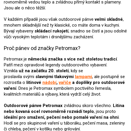
rovnoměrně vedou teplo a zvládnou přímý kontakt s plameny.
u
Jsou ale o něco těžší.
V každém případě jsou však outdoorové pánve
velmi skladné
,
mnohem skladnější než ty klasické, co máte doma v kuchyni.
Bývají vybaveny
skládací rukojetí
, snadno se čistí a jsou odolné
vůči vysokým teplotám i drsnějšímu zacházení.
Proč pánev od značky Petromax?
Petromax je
německá značka s více než stoletou tradicí
.
Patří mezi opravdové legendy outdoorového vybavení.
Vznikla
už na začátku 20. století
, kdy se
proslavila svými
slavnými tlakovými
lampami
, ale postupně se
rozrostla o
litinové
nádobí
,
vařiče
a doplňky pro outdoorové
vaření
. Dnes je Petromax symbolem poctivého řemesla,
kvalitních materiálů a výbavy, která vydrží celý život.
Outdoorové pánve Petromax
zvládnou skoro všechno.
Litina
nebo kovaná ocel rovnoměrně rozvádí teplo
, jsou proto
ideální pro smažení, pečení nebo pomalé vaření na ohni
.
Hodí se pro skupinové vaření u táboráku, pečení masa, zeleniny
či chleba, pečení v kotlíku nebo grilování.