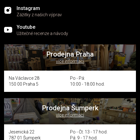
Instagram
Zážitky z našich výprav
Youtube
Užitečné recenze a návody
Prodejna Praha
více informací
Na Václavce 28
Po - Pá:
150 00 Praha 5
10:00 - 18:00 hod.
Prodejna Šumperk
více informací
Jesenická 22
Po - Čt: 13 - 17 hod.
787 01 Šumperk
Pá: 9 - 17 hod.