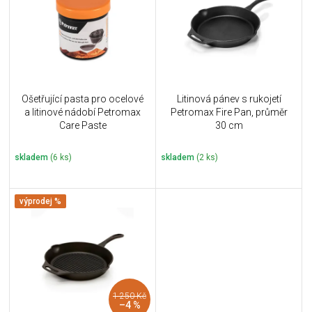
i
k
s
t
p
ů
r
o
d
u
Ošetřující pasta pro ocelové
Litinová pánev s rukojetí
k
a litinové nádobí Petromax
Petromax Fire Pan, průměr
t
Care Paste
30 cm
ů
skladem
(6 ks)
skladem
(2 ks)
výprodej %
1 250 Kč
–4 %