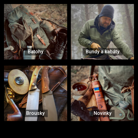
Batohy
Bundy a kabáty
Brousky
Novinky