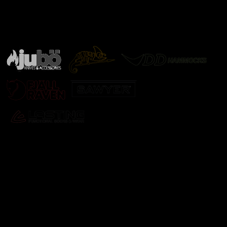
Značky ověřené samotnou přírodou
další značky
Odebírat newsletter
Vložte svůj e-mail a my vám budeme zasílat informace o
nových produktech na našem e-shopu.