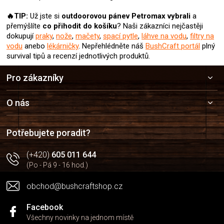
🔥TIP:
Už jste si
outdoorovou pánev Petromax
vybrali
a
přemýšlíte
co přihodit do košíku
? Naši zákazníci nejčastěji
dokupují
praky
,
nože
,
mačety
,
spací pytle
,
láhve na vodu
,
filtry na
vodu
anebo
lékárničky
. Nepřehlédněte náš
BushCraft portál
plný
survival tipů a recenzí jednotlivých produktů.
Z
Pro zákazníky
á
p
a
O nás
t
í
Potřebujete poradit?
(+420)
605 011 644
(Po - Pá 9 - 16 hod.)
obchod@bushcraftshop.cz
Facebook
Všechny novinky na jednom místě