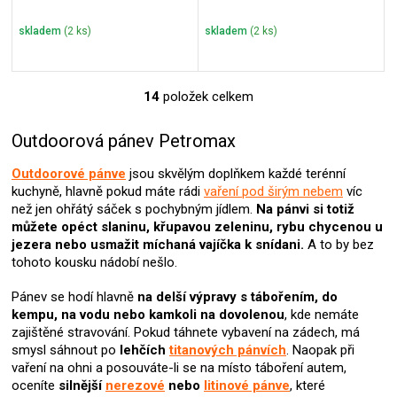
skladem
(2 ks)
skladem
(2 ks)
14
položek celkem
O
v
l
Outdoorová pánev Petromax
á
d
Outdoorové pánve
jsou skvělým doplňkem každé terénní
a
kuchyně, hlavně pokud máte rádi
vaření pod širým nebem
víc
c
než jen ohřátý sáček s pochybným jídlem.
Na pánvi si totiž
í
můžete opéct slaninu, křupavou zeleninu, rybu chycenou u
p
jezera nebo usmažit míchaná vajíčka k snídani.
A to by bez
r
tohoto kousku nádobí nešlo.
v
k
Pánev se hodí hlavně
na delší výpravy s tábořením, do
y
kempu, na vodu nebo kamkoli na dovolenou
, kde nemáte
v
zajištěné stravování. Pokud táhnete vybavení na zádech, má
ý
smysl sáhnout po
lehčích
titanových pánvích
. Naopak při
p
vaření na ohni a posouváte-li se na místo táboření autem,
i
oceníte
silnější
nerezové
nebo
litinové pánve
, které
s