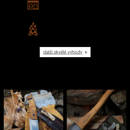
Navštivte nás v Praze a
Šumperku
Vlastní značka JuBö
Poctivá ruční výroba v ČR
další skvělé výhody
Užijte si to v přírodě
Vybavení, na které spoléháte nejčastěji