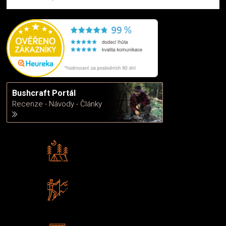
Bushcraft Portál
Recenze - Návody - Články
Rádi předáváme zkušenosti
Poradíme vám s výběrem
Zboží sami testujeme
U nás nekoupíte „zajíce v pytli“
2 kamenné prodejny