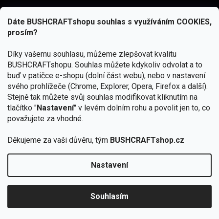
Dáte BUSHCRAFTshopu souhlas s využíváním COOKIES,
prosím?
Díky vašemu souhlasu, můžeme zlepšovat kvalitu
BUSHCRAFTshopu.
Souhlas můžete kdykoliv odvolat a to
buď v patičce e-shopu (dolní část webu), nebo v nastavení
svého prohlížeče (Chrome, Explorer, Opera, Firefox a další).
Stejně tak můžete svůj souhlas modifikovat kliknutím na
tlačítko "
Nastavení
" v levém dolním rohu a povolit jen to, co
Přihlásit se
považujete za vhodné.
Vložením e-mailu souhlasíte s
podmínkami ochrany osobních údajů
Děkujeme za vaši důvěru, tým
BUSHCRAFTshop.cz
Nastavení
Od 27.7. - 7.8. bude prodejna v Praze uzavřena.
Copyright 2026
BUSHCRAFTshop.cz
. Všechna práva
🏕️ Kupte do 12. 8. jakýkoliv produkt JuBö a
vyhrazena.
Upravit nastavení cookies
zapojte se do slosování o kurz s
Souhlasím
Krakenem.
VYBRAT JuBö »
Vytvořil Shoptet