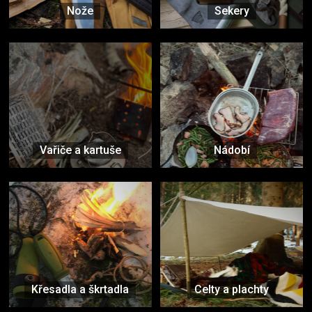
Nože
Sekery
Vařiče a kartuše
Nádobí
Křesadla a škrtadla
Celty a plachty