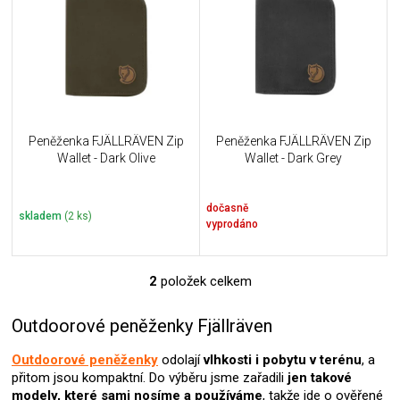
u
i
k
s
t
p
ů
r
o
d
u
Peněženka FJÄLLRÄVEN Zip
Peněženka FJÄLLRÄVEN Zip
k
Wallet - Dark Olive
Wallet - Dark Grey
t
ů
dočasně
skladem
(2 ks)
vyprodáno
2
položek celkem
O
v
l
Outdoorové peněženky Fjällräven
á
d
Outdoorové peněženky
odolají
vlhkosti i pobytu v terénu
, a
a
přitom jsou kompaktní. Do výběru jsme zařadili
jen takové
c
modely, které sami nosíme a používáme
, takže jde o ověřené