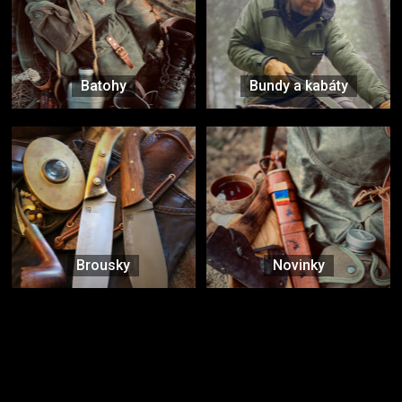
Batohy
Bundy a kabáty
Brousky
Novinky
Značky ověřené samotnou přírodou
další značky