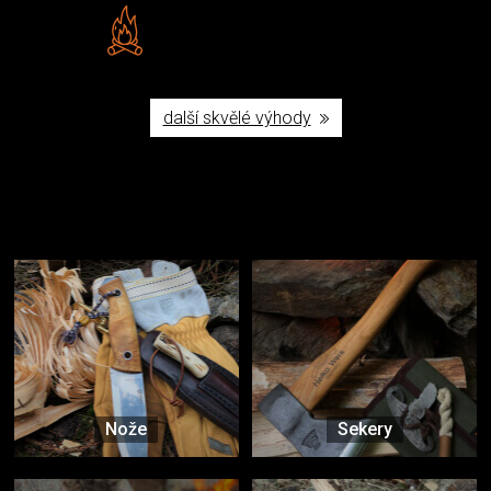
Vlastní značka JuBö
Poctivá ruční výroba v ČR
další skvělé výhody
Užijte si to v přírodě
Vybavení, na které spoléháte nejčastěji
Nože
Sekery