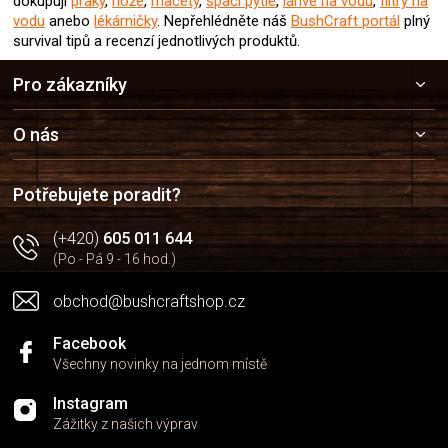
dokupují
praky
,
nože
,
mačety
,
spací pytle
,
láhve na vodu
,
filtry na
vodu
anebo
lékárničky
. Nepřehlédněte náš
BushCraft portál
plný
survival tipů a recenzí jednotlivých produktů.
Z
Pro zákazníky
á
p
a
O nás
t
í
Potřebujete poradit?
(+420)
605 011 644
(Po - Pá 9 - 16 hod.)
obchod@bushcraftshop.cz
Facebook
Všechny novinky na jednom místě
Instagram
Zážitky z našich výprav