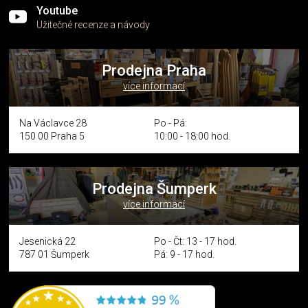
Youtube
Užitečné recenze a návody
Prodejna Praha
více informací
Na Václavce 28
Po - Pá:
150 00 Praha 5
10:00 - 18:00 hod.
Prodejna Šumperk
více informací
Jesenická 22
Po - Čt: 13 - 17 hod.
787 01 Šumperk
Pá: 9 - 17 hod.