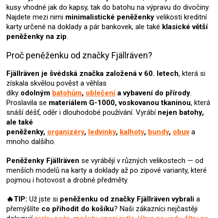
í
kusy vhodné jak do kapsy, tak do batohu na výpravu do divočiny.
p
Najdete mezi nimi
minimalistické peněženky
velikosti kreditní
r
karty určené na doklady a pár bankovek, ale také
klasické větší
v
peněženky na zip
.
k
y
Proč peněženku od značky Fjällräven?
v
ý
Fjällräven je švédská značka založená v 60. letech
, která si
p
získala skvělou pověst a věhlas
i
díky
odolným
batohům
,
oblečení
a vybavení do přírody
.
s
Proslavila se
materiálem G-1000, voskovanou tkaninou
, která
u
snáší déšť, oděr i dlouhodobé používání. Vyrábí
nejen batohy,
ale také
peněženky,
organizéry
,
ledvinky
,
kalhoty
,
bundy
,
obuv
a
mnoho dalšího.
Peněženky Fjällräven
se vyrábějí v různých velikostech — od
menších modelů na karty a doklady až po zipové varianty, které
pojmou i hotovost a drobné předměty.
🔥TIP:
Už jste si
peněženku od značky Fjällräven
vybrali
a
přemýšlíte
co přihodit do košíku
? Naši zákazníci nejčastěji