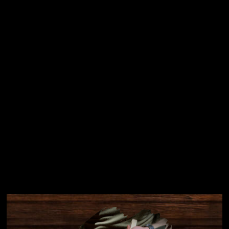
Vložením e-mailu souhlasíte s
podmínkami ochrany
osobních údajů
Přihlásit se
Instagram