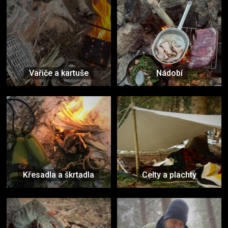
Vařiče a kartuše
Nádobí
Křesadla a škrtadla
Celty a plachty