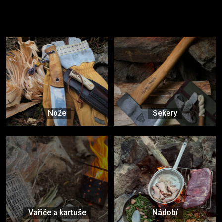
Užijte si to v přírodě
Vybavení, na které spoléháte nejčastěji
Nože
Sekery
Vařiče a kartuše
Nádobí