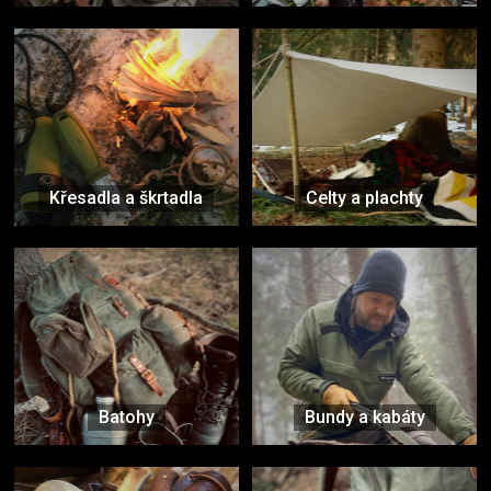
Křesadla a škrtadla
Celty a plachty
Batohy
Bundy a kabáty