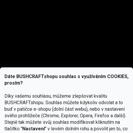
Dáte BUSHCRAFTshopu souhlas s využíváním COOKIES,
prosím?
Díky vašemu souhlasu, můžeme zlepšovat kvalitu
BUSHCRAFTshopu.
Souhlas můžete kdykoliv odvolat a to
buď v patičce e-shopu (dolní část webu), nebo v nastavení
svého prohlížeče (Chrome, Explorer, Opera, Firefox a další).
Stejně tak můžete svůj souhlas modifikovat kliknutím na
tlačítko "
Nastavení
" v levém dolním rohu a povolit jen to, co