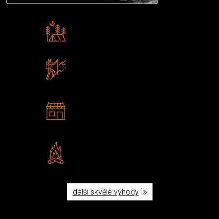
Rádi předáváme zkušenosti
Poradíme vám s výběrem
Zboží sami testujeme
U nás nekoupíte „zajíce v pytli“
2 kamenné prodejny
Navštivte nás v Praze a
Šumperku
Vlastní značka JuBö
Poctivá ruční výroba v ČR
další skvělé výhody