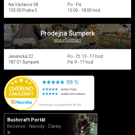
Na Václavce 28
Po - Pá:
150 00 Praha 5
10:00 - 18:00 hod.
Prodejna Šumperk
více informací
Jesenická 22
Po - Čt: 13 - 17 hod.
787 01 Šumperk
Pá: 9 - 17 hod.
Bushcraft Portál
Recenze - Návody - Články