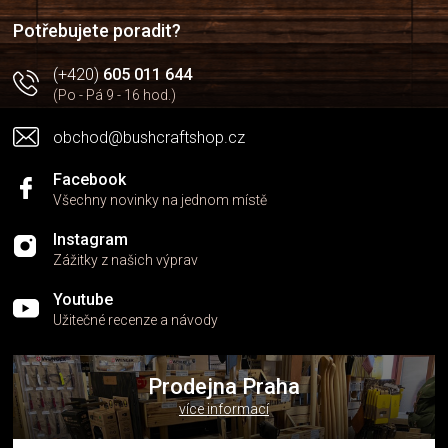
í
í
p
Potřebujete poradit?
r
v
(+420)
605 011 644
k
(Po - Pá 9 - 16 hod.)
y
v
obchod@bushcraftshop.cz
ý
p
i
Facebook
s
Všechny novinky na jednom místě
u
Instagram
Zážitky z našich výprav
Youtube
Užitečné recenze a návody
Prodejna Praha
více informací